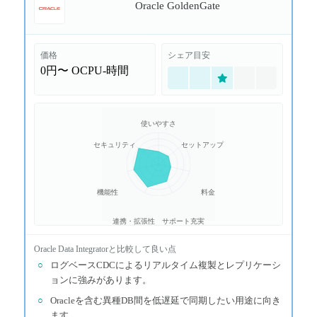
Oracle GoldenGate
価格
シェア目安
0円〜
OCPU-時間
使いやすさ
セキュリティ
セットアップ
機能性
料金
連携・拡張性
サポート充実
Oracle Data Integrator
と比較して良い点
○
ログベースCDCによるリアルタイム複製とレプリケーシ
ョンに強みがあります。
○
Oracleを含む異種DB間を低遅延で同期したい用途に向き
ます。