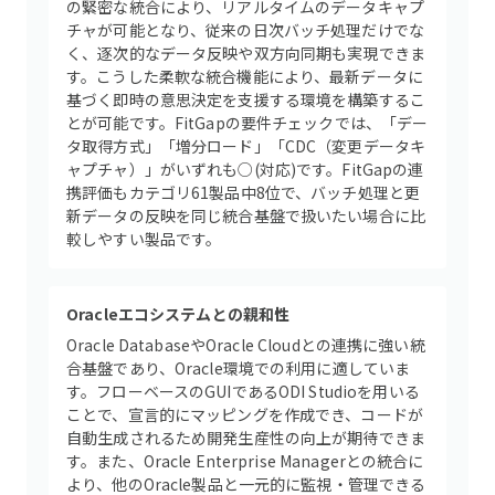
の緊密な統合により、リアルタイムのデータキャプ
チャが可能となり、従来の日次バッチ処理だけでな
く、逐次的なデータ反映や双方向同期も実現できま
す。こうした柔軟な統合機能により、最新データに
基づく即時の意思決定を支援する環境を構築するこ
とが可能です。FitGapの要件チェックでは、「デー
タ取得方式」「増分ロード」「CDC（変更データキ
ャプチャ）」がいずれも○(対応)です。FitGapの連
携評価もカテゴリ61製品中8位で、バッチ処理と更
新データの反映を同じ統合基盤で扱いたい場合に比
較しやすい製品です。
Oracleエコシステムとの親和性
Oracle DatabaseやOracle Cloudとの連携に強い統
合基盤であり、Oracle環境での利用に適していま
す。フローベースのGUIであるODI Studioを用いる
ことで、宣言的にマッピングを作成でき、コードが
自動生成されるため開発生産性の向上が期待できま
す。また、Oracle Enterprise Managerとの統合に
より、他のOracle製品と一元的に監視・管理できる