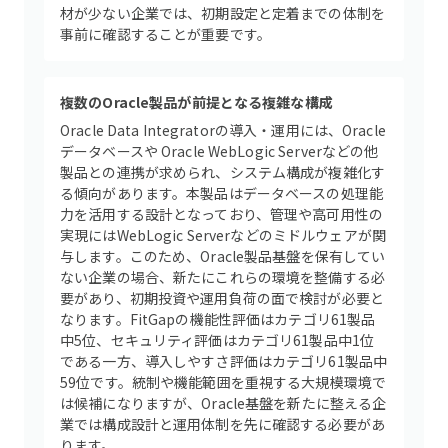
材が少ない企業では、初期設定と定着までの体制を
事前に確認することが重要です。
複数のOracle製品が前提となる複雑な構成
Oracle Data Integratorの導入・運用には、Oracle
データベースや Oracle WebLogic Serverなどの他
製品との連携が求められ、システム構成が複雑化す
る傾向があります。本製品はデータベースの処理能
力を活用する設計となっており、管理や高可用性の
実現にはWebLogic Serverなどのミドルウェアが関
与します。このため、Oracle製品基盤を保有してい
ない企業の場合、新たにこれらの環境を整備する必
要があり、初期投資や運用負荷の面で検討が必要と
なります。FitGapの機能性評価はカテゴリ61製品
中5位、セキュリティ評価はカテゴリ61製品中1位
である一方、導入しやすさ評価はカテゴリ61製品中
59位です。統制や機能範囲を重視する大規模環境で
は候補になりますが、Oracle基盤を新たに整える企
業では構成設計と運用体制を先に確認する必要があ
ります。