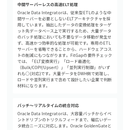
中間サーバーレスの高速ELT処理
Oracle Data Integratorは、従来型ETLのような中
間サーバーを必要としないELTアーキテクチャを採
用しています。抽出したデータの変換処理をターゲ
ット先データベース上で実行するため、大量データ
のバッチ処理においても不要なデータ移動が発生せ
ず、高速かつ効率的な処理が可能です。専用のETL
サーバーを省略できることから、ハードウェアコス
トの削減にもつながります。FitGapの要件チェック
では、「ELT変換実行」「ロード最適化
（Bulk/COPY/Upsert）」「並列実行制御」がいず
れも○(対応)です。大量データをDWH側で処理し、
ロードや並列実行まで含めて設計したい企業で判断
材料になります。
バッチ〜リアルタイムの統合対応
Oracle Data Integratorは、大容量バッチからイベ
ントドリブンのトリクルフィードまで、幅広いデー
タ統合ニーズに対応します。Oracle GoldenGateと