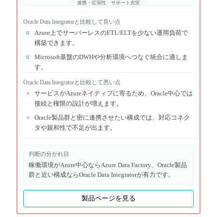
連携・拡張性
サポート充実
Oracle Data Integrator
と比較して良い点
○
Azure上でサーバーレスのETL/ELTを少ない運用負荷で
構築できます。
○
Microsoft基盤のDWHや分析環境へつなぐ統合に適しま
す。
Oracle Data Integrator
と比較して悪い点
×
サービスがAzureネイティブに寄るため、Oracle中心では
接続と権限の設計が増えます。
×
Oracle製品群と密に連携させたい構成では、対応コネク
タや親和性で不足が出ます。
判断の分かれ目
稼働環境がAzure中心ならAzure Data Factory、Oracle製品
群と近い構成ならOracle Data Integratorが有力です。
製品ページを見る