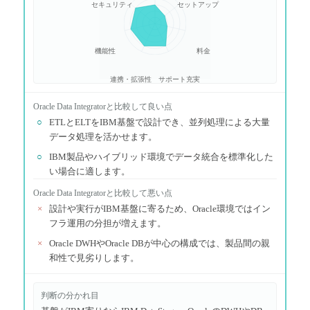
セキュリティ
セットアップ
機能性
料金
連携・拡張性
サポート充実
Oracle Data Integrator
と比較して良い点
○
ETLとELTをIBM基盤で設計でき、並列処理による大量
データ処理を活かせます。
○
IBM製品やハイブリッド環境でデータ統合を標準化した
い場合に適します。
Oracle Data Integrator
と比較して悪い点
×
設計や実行がIBM基盤に寄るため、Oracle環境ではイン
フラ運用の分担が増えます。
×
Oracle DWHやOracle DBが中心の構成では、製品間の親
和性で見劣りします。
判断の分かれ目