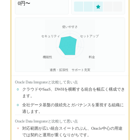
0円〜
使いやすさ
セキュリティ
セットアップ
機能性
料金
連携・拡張性
サポート充実
Oracle Data Integrator
と比較して良い点
○
クラウドやSaaS、DWHを横断する統合を幅広く構成でき
ます。
○
全社データ基盤の接続先とガバナンスを重視する組織に
適します。
Oracle Data Integrator
と比較して悪い点
×
対応範囲が広い統合スイートのぶん、Oracle中心の用途
では契約と運用が重くなりがちです。