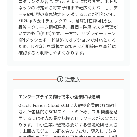
ニタリングが容易に行えるようになります。ボトル
ネックの特定から将来予測まで幅広くカバーし、デ
ータ駆動型の意思決定を支援することが可能です。
FitGapの要件チェックでは、倉庫別在庫可視化、
品質・クレーム情報連携、品目・階層マスタ管理が
いずれも○(対応)です。一方で、サプライチェーン
KPIダッシュボードは追加オプションで対応となる
ため、KPI管理を重視する場合は利用範囲を事前に
確認すると判断しやすくなります。
注意点
エンタープライズ向けで中小企業には過剰
Oracle Fusion Cloud SCMは大規模企業向けに設計
された包括的なSCMスイートのため、フル機能を活
用するには相応の業務規模とITリソースが必要とな
ります。中小企業が通常必要とする機能範囲を大き
く上回るモジュール群を含んでおり、導入しても全