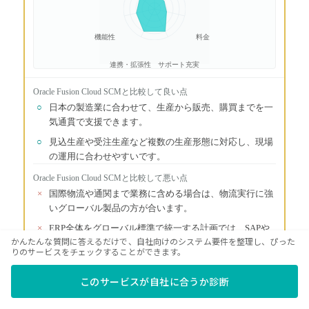
機能性
料金
連携・拡張性
サポート充実
Oracle Fusion Cloud SCM
と比較して良い点
○
日本の製造業に合わせて、生産から販売、購買までを一
気通貫で支援できます。
○
見込生産や受注生産など複数の生産形態に対応し、現場
の運用に合わせやすいです。
Oracle Fusion Cloud SCM
と比較して悪い点
×
国際物流や通関まで業務に含める場合は、物流実行に強
いグローバル製品の方が合います。
×
ERP全体をグローバル標準で統一する計画では、SAPや
かんたんな質問に答えるだけで、自社向けのシステム要件を整理し、ぴった
Oracle系の方が広く組めます。
りのサービスをチェックすることができます。
このサービスが自社に合うか診断
判断の分かれ目
国内製造業の生産、販売、購買を現場寄りに整えたい企