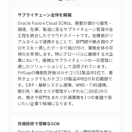
サプライチェーン全体を網羅
Oracle Fusion Cloud SCMは、需要計画から販売・
調達、在庫、製造に至るサプライチェーン管理の全
工程を統合したクラウドスイートです。各機能がリ
アルタイムで連携することで、部門間や拠点間のプ
ロセスを一貫したデータで結び付け、業務全体の可
視化を実現します。特にグローバルに展開する大企
業において、複雑なサプライチェーンの一元管理に
適したソリューションとして活用されています。
FitGapの機能性評価はカテゴリ51製品中1位で、要
件チェックでもカテゴリ39製品中9位の対応範囲で
す。ERP・基幹システム連携、WMS・TMS連携、
取引先・拠点マスタ管理がいずれも○(対応)のた
め、拠点や部門をまたぐ計画業務を1つの基盤で扱
いたい企業で候補になります。
先端技術で俊敏なSCM
Oracle Fusion Cloud SCMは、AI・機械学習を組み