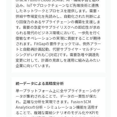
込み、IoTやブロックチェーンなど先端技術と連携
したネットワークとプロセスを提供します。需要・
供給や市場変化を先読みし、自動化された判断によ
り回復力のあるサプライチェーンの構築を支援しま
す。需要の急変やサプライリスクへの即応性が求め
られる現代のビジネス環境において、一歩先を行く
俊敏なオペレーションの実現に貢献することが期待
されます。FitGapの要件チェックでは、例外アラー
トと自動再計画起動、代替サプライヤ・マルチソー
シングがいずれも○(対応)です。需要急増や調達先
変更に対して、計画の見直しを運用に組み込みたい
企業に向いています。
統一データによる高精度分析
単一プラットフォーム上に全サプライチェーンのデ
ータが集約されることで、データの一貫性が保た
れ、正確な分析を実現できます。Fusion SCM
Analyticsの分析・シミュレーション機能を活用す
ることで、複雑な需給シナリオのモデル化やKPIモ