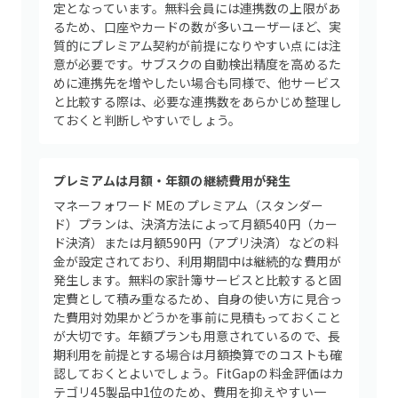
定となっています。無料会員には連携数の上限があ
るため、口座やカードの数が多いユーザーほど、実
質的にプレミアム契約が前提になりやすい点には注
意が必要です。サブスクの自動検出精度を高めるた
めに連携先を増やしたい場合も同様で、他サービス
と比較する際は、必要な連携数をあらかじめ整理し
ておくと判断しやすいでしょう。
プレミアムは月額・年額の継続費用が発生
マネーフォワード MEのプレミアム（スタンダー
ド）プランは、決済方法によって月額540円（カー
ド決済）または月額590円（アプリ決済）などの料
金が設定されており、利用期間中は継続的な費用が
発生します。無料の家計簿サービスと比較すると固
定費として積み重なるため、自身の使い方に見合っ
た費用対効果かどうかを事前に見積もっておくこと
が大切です。年額プランも用意されているので、長
期利用を前提とする場合は月額換算でのコストも確
認しておくとよいでしょう。FitGapの料金評価はカ
テゴリ45製品中1位のため、費用を抑えやすい一