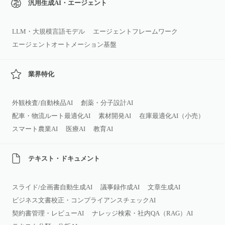
汎用生成AI・エージェント
LLM・大規模言語モデル
エージェントフレームワーク
エージェントオートメーション基盤
業界特化
外観検査/自動検品AI
創薬・分子設計AI
配車・物流ルート最適化AI
素材開発AI
在庫最適化AI（小売）
スマート農業AI
医療AI
教育AI
テキスト・ドキュメント
スライド/企画書自動生成AI
議事録作成AI
文章生成AI
ビジネス文書校正・コンプライアンスチェックAI
契約書管理・レビューAI
ナレッジ検索・社内QA（RAG）AI