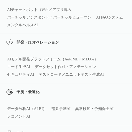
AIチャットボット（Web／アプリ導入
バーチャルアシスタント／バーチャルヒューマン
AI FAQシステム
メンタルヘルスAI
開発・ITオペレーション
AIモデル開発プラットフォーム（AutoML／MLOps）
コード生成AI
データセット作成・アノテーション
セキュリティAI
テストコード／ユニットテスト生成AI
予測・最適化
データ分析AI（AI‑BI）
需要予測AI
異常検知・予知保全AI
レコメンドAI