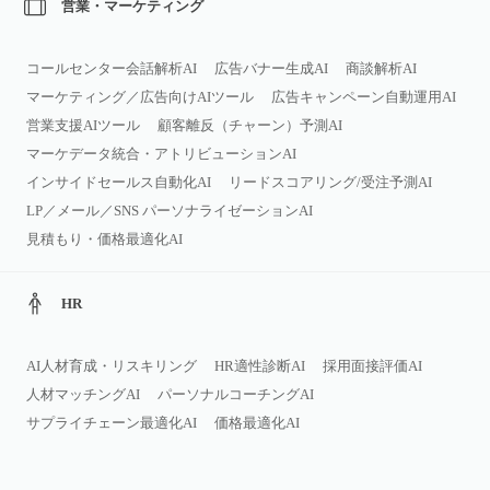
営業・マーケティング
コールセンター会話解析AI
広告バナー生成AI
商談解析AI
マーケティング／広告向けAIツール
広告キャンペーン自動運用AI
営業支援AIツール
顧客離反（チャーン）予測AI
マーケデータ統合・アトリビューションAI
インサイドセールス自動化AI
リードスコアリング/受注予測AI
LP／メール／SNS パーソナライゼーションAI
見積もり・価格最適化AI
HR
AI人材育成・リスキリング
HR適性診断AI
採用面接評価AI
人材マッチングAI
パーソナルコーチングAI
サプライチェーン最適化AI
価格最適化AI