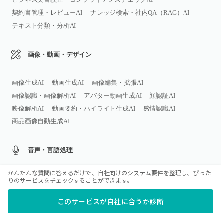
契約書管理・レビューAI
ナレッジ検索・社内QA（RAG）AI
テキスト分類・分析AI
画像・動画・デザイン
画像生成AI
動画生成AI
画像編集・拡張AI
画像認識・画像解析AI
アバター動画生成AI
顔認証AI
映像解析AI
動画要約・ハイライト生成AI
感情認識AI
商品画像自動生成AI
音声・言語処理
かんたんな質問に答えるだけで、自社向けのシステム要件を整理し、ぴった
音楽生成AI
音声認識AI（文字起こし）
音声生成AI
りのサービスをチェックすることができます。
音声合成AI（ボイスクローン）
電話応対AI
同時通訳AI
このサービスが自社に合うか診断
音声感情解析AI