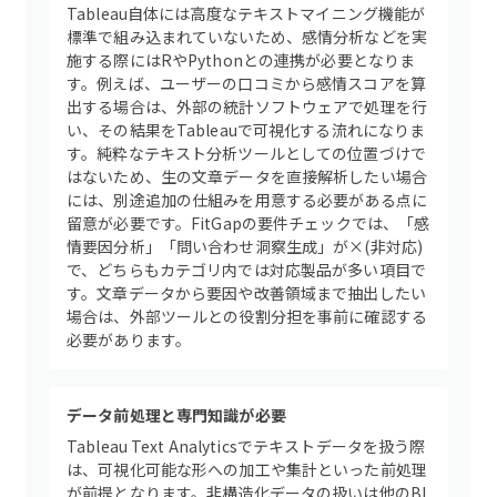
Tableau自体には高度なテキストマイニング機能が
標準で組み込まれていないため、感情分析などを実
施する際にはRやPythonとの連携が必要となりま
す。例えば、ユーザーの口コミから感情スコアを算
出する場合は、外部の統計ソフトウェアで処理を行
い、その結果をTableauで可視化する流れになりま
す。純粋なテキスト分析ツールとしての位置づけで
はないため、生の文章データを直接解析したい場合
には、別途追加の仕組みを用意する必要がある点に
留意が必要です。FitGapの要件チェックでは、「感
情要因分析」「問い合わせ洞察生成」が×(非対応)
で、どちらもカテゴリ内では対応製品が多い項目で
す。文章データから要因や改善領域まで抽出したい
場合は、外部ツールとの役割分担を事前に確認する
必要があります。
データ前処理と専門知識が必要
Tableau Text Analyticsでテキストデータを扱う際
は、可視化可能な形への加工や集計といった前処理
が前提となります。非構造化データの扱いは他のBI