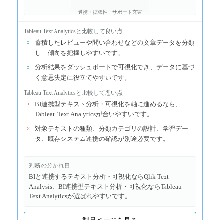
連携・拡張性
サポート充実
Tableau Text Analytics
と比較して良い点
○
蓄積したレビューや問い合わせなどの文章データを分類
し、傾向を把握しやすいです。
○
分析結果をダッシュボードで可視化でき、データに基づ
く意思決定に役立てやすいです。
Tableau Text Analytics
と比較して悪い点
×
BI連携型テキスト分析・可視化を軸に進めるなら、
Tableau Text Analyticsが合いやすいです。
×
対象テキストの種類、分類カテゴリの設計、学習デー
タ、既存システム連携の確認が別途必要です。
判断の分かれ目
BIと連携するテキスト分析・可視化ならQlik Text
Analysis、BI連携型テキスト分析・可視化ならTableau
Text Analyticsが選ばれやすいです。