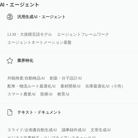
AI・エージェント
汎用生成AI・エージェント
LLM・大規模言語モデル
エージェントフレームワーク
エージェントオートメーション基盤
業界特化
外観検査/自動検品AI
創薬・分子設計AI
配車・物流ルート最適化AI
素材開発AI
在庫最適化AI（小売）
スマート農業AI
医療AI
教育AI
テキスト・ドキュメント
スライド/企画書自動生成AI
議事録作成AI
文章生成AI
ビジネス文書校正・コンプライアンスチェックAI