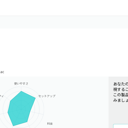
ac
あなた
使いやすさ
視する
この製
ティ
セットアップ
みまし
料金