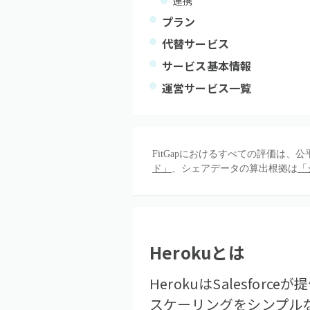
連携
プラン
代替サービス
サービス基本情報
運営サービス一覧
FitGapにおけるすべての評価は
ド」
、シェアデータの算出根拠は
「
Heroku
とは
HerokuはSalesforc
スケーリングをシンプル