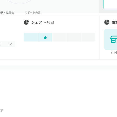
連携・拡張性
サポート充実
シェア
事
~
PaaS
金
×
中
ア