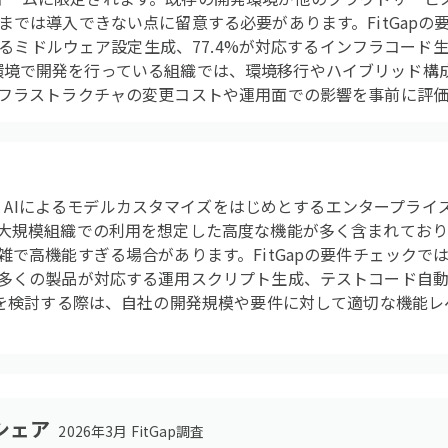
までは導入できない点に留意する必要があります。FitGapの
応するミドルウェア設定生成、77.4%が対応するインフラコード
d以外の環境で開発を行っている組織では、環境移行やハイブリッド
フラストラクチャの変更コストや運用面での影響を事前に評価
は、Vertex AIによるモデルカスタマイズをはじめとするエンタープ
大規模組織での利用を想定した高度な機能が多く含まれており
で高機能すぎる場合があります。FitGapの要件チェックでは
多くの製品が対応する運用スクリプト生成、テストコード自
入を検討する際は、自社の開発規模や要件に対して適切な機能
シェア
2026年3月 FitGap調査