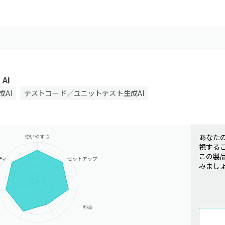
 AI
AI
テストコード／ユニットテスト生成AI
あなた
使いやすさ
視する
この製
ティ
セットアップ
みまし
料金