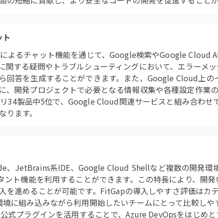
間の短縮に貢献し、より安全なコードの開発を促進すること
ット
然言語によるチャット機能を通じて、Google検索やGoogle Clou
に関する疑問やトラブルシューティングにおいて、エラーメッ
回答を生成することができます。また、Google Cloud上
に、開発プロジェクトで必要となる情報収集や各種設定作業の
ゴリ34製品中5位で、Google Cloud関連サービスと組み合
なります。
 Code、JetBrains系IDE、Google Cloud Shellなど複
スタント機能を利用することができます。この特長により、開
を進めることが可能です。FitGapの導入しやすさ評価はカテ
環境に組み込みながら利用開始したいチームにとって比較しや
deなどの公式プラグインを活用することで、Azure DevOpsをは