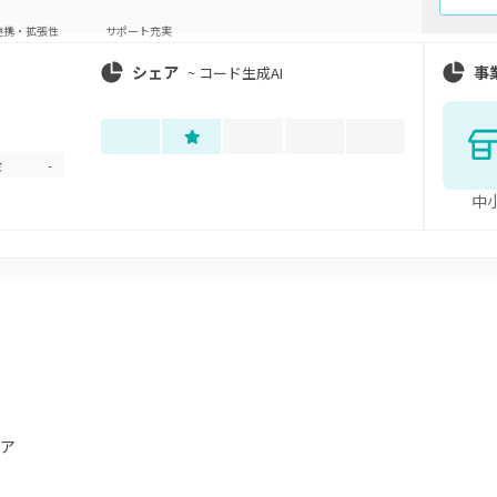
連携・拡張性
サポート充実
シェア
事
~
コード生成AI
金
-
中
ア