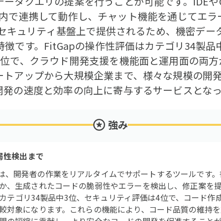
タクエリの提案を行うことが可能です。IDEやClou
コンソール内で連携して動作し、チャット機能を通じてエ
eのセキュリティ基盤上で提供されるため、機密デー
徴です。FitGapの操作性評価はカテゴリ34製品
4位で、クラウド開発支援を機能面と運用面の両方
ートアップから大規模企業まで、様々な規模の開
開発の速度と効率の向上に寄与するサービスとな
強み
弱性検出まで
gle Cloudは、開発者の作業をリアルタイムでサポートするツール
か、生成されたコードの脆弱性やエラーを検出し、修正案を
価はカテゴリ34製品中3位、セキュリティ評価は4位で、コード
較対象になります。これらの機能により、コード品質の維持を