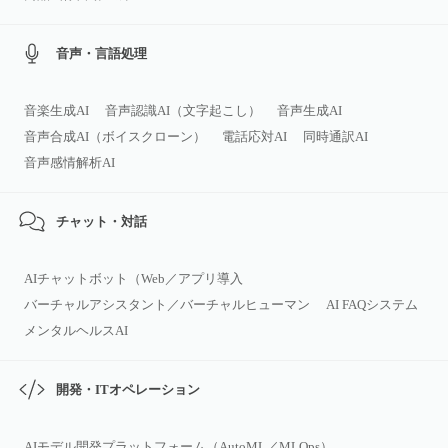
音声・言語処理
音楽生成AI
音声認識AI（文字起こし）
音声生成AI
音声合成AI（ボイスクローン）
電話応対AI
同時通訳AI
音声感情解析AI
チャット・対話
AIチャットボット（Web／アプリ導入
バーチャルアシスタント／バーチャルヒューマン
AI FAQシステム
メンタルヘルスAI
開発・ITオペレーション
AIモデル開発プラットフォーム（AutoML／MLOps）