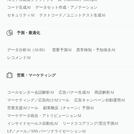
コード生成AI
データセット作成・アノテーション
セキュリティAI
テストコード／ユニットテスト生成AI
予測・最適化
データ分析AI（AI‑BI）
需要予測AI
異常検知・予知保全AI
レコメンドAI
営業・マーケティング
コールセンター会話解析AI
広告バナー生成AI
商談解析AI
マーケティング／広告向けAIツール
広告キャンペーン自動運用AI
営業支援AIツール
顧客離反（チャーン）予測AI
マーケデータ統合・アトリビューションAI
インサイドセールス自動化AI
リードスコアリング/受注予測AI
LP／メール／SNS パーソナライゼーションAI