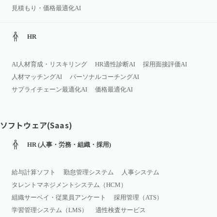
見積もり・価格最適化AI
HR
AI人材育成・リスキリング
HR適性診断AI
採用面接評価AI
人材マッチングAI
パーソナルコーチングAI
サプライチェーン最適化AI
価格最適化AI
ソフトウェア(Saas)
HR (人事・労務・組織・採用)
給与計算ソフト
勤怠管理システム
人事システム
タレントマネジメントシステム（HCM）
組織サーベイ・従業員アンケート
採用管理（ATS）
学習管理システム（LMS）
適性検査サービス