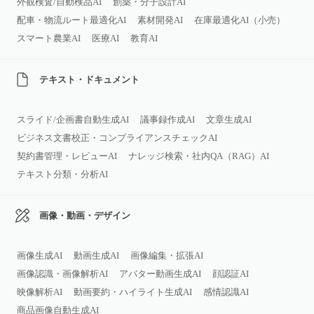
外観検査/自動検品AI
創薬・分子設計AI
配車・物流ルート最適化AI
素材開発AI
在庫最適化AI（小売）
スマート農業AI
医療AI
教育AI
テキスト・ドキュメント
スライド/企画書自動生成AI
議事録作成AI
文章生成AI
ビジネス文書校正・コンプライアンスチェックAI
契約書管理・レビューAI
ナレッジ検索・社内QA（RAG）AI
テキスト分類・分析AI
画像・動画・デザイン
画像生成AI
動画生成AI
画像編集・拡張AI
画像認識・画像解析AI
アバター動画生成AI
顔認証AI
映像解析AI
動画要約・ハイライト生成AI
感情認識AI
商品画像自動生成AI