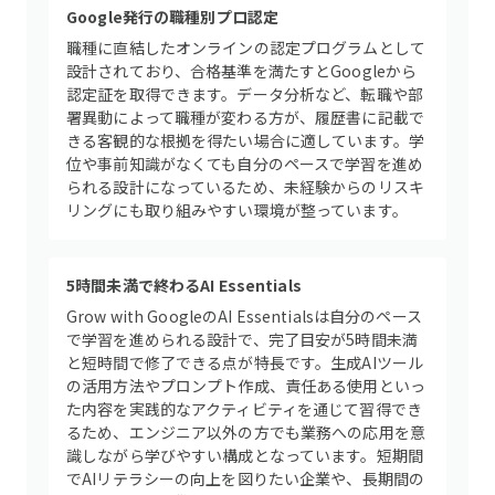
Google発行の職種別プロ認定
職種に直結したオンラインの認定プログラムとして
設計されており、合格基準を満たすとGoogleから
認定証を取得できます。データ分析など、転職や部
署異動によって職種が変わる方が、履歴書に記載で
きる客観的な根拠を得たい場合に適しています。学
位や事前知識がなくても自分のペースで学習を進め
られる設計になっているため、未経験からのリスキ
リングにも取り組みやすい環境が整っています。
5時間未満で終わるAI Essentials
Grow with GoogleのAI Essentialsは自分のペース
で学習を進められる設計で、完了目安が5時間未満
と短時間で修了できる点が特長です。生成AIツール
の活用方法やプロンプト作成、責任ある使用といっ
た内容を実践的なアクティビティを通じて習得でき
るため、エンジニア以外の方でも業務への応用を意
識しながら学びやすい構成となっています。短期間
でAIリテラシーの向上を図りたい企業や、長期間の