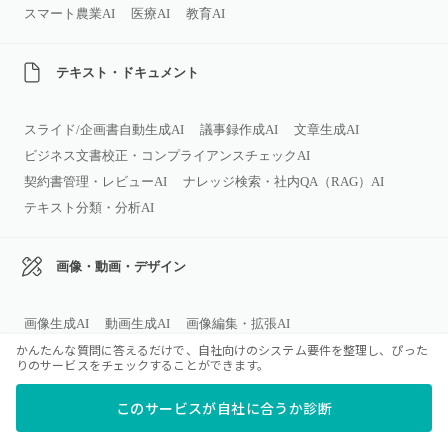
スマート農業AI
医療AI
教育AI
テキスト・ドキュメント
スライド/企画書自動生成AI
議事録作成AI
文章生成AI
ビジネス文書校正・コンプライアンスチェックAI
契約書管理・レビューAI
ナレッジ検索・社内QA（RAG）AI
テキスト分類・分析AI
画像・動画・デザイン
画像生成AI
動画生成AI
画像編集・拡張AI
かんたんな質問に答えるだけで、自社向けのシステム要件を整理し、ぴった
画像認識・画像解析AI
アバター動画生成AI
顔認証AI
りのサービスをチェックすることができます。
映像解析AI
動画要約・ハイライト生成AI
感情認識AI
商品画像自動生成AI
このサービスが自社に合うか診断