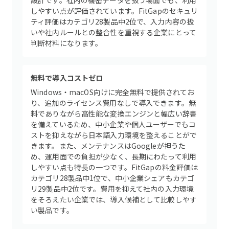
設計です。社内の機密データを扱う場面でも、利用
しやすい点が評価されています。FitGapのセキュリ
ティ評価はカテゴリ28製品中2位で、入力内容の扱
いや社内ルールとの整合性を重視する企業にとって
判断材料になります。
無料で導入コストゼロ
Windows・macOS向けに完全無料で提供されてお
り、追加のライセンス費用なしで導入できます。無
料でありながら高性能な変換エンジンと幅広い辞書
を備えているため、中小企業や個人ユーザーでもコ
ストを抑えながら日本語入力環境を整えることがで
きます。また、メンテナンスはGoogleが担うた
め、運用面での負担が少なく、長期にわたって利用
しやすい点も特長の一つです。FitGapの料金評価は
カテゴリ28製品中1位で、中小企業シェアもカテゴ
リ29製品中2位です。費用を抑えて社内の入力環境
をそろえたい企業では、導入候補として比較しやす
い製品です。