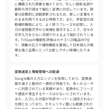
に構築された辞書を備えており、珍しい固有名詞や
最新の流行語まで幅広く変換に対応しています。辞
書は定期的に自動更新されるため、新しい言葉をそ
のまま利用できる点も特徴です。また、学習型の自
動補完機能により、よく使うフレーズを記憶し、入
力の冒頭数文字から候補を提示することで、日々の
文字入力を少ない手間で行えるよう設計されていま
す。FitGapの機能性評価はカテゴリ28製品中7位
で、語彙の広さや補完機能を重視して日本語入力環
境を選ぶ企業にとって比較しやすい候補になりま
す。
変換速度と情報管理への配慮
Google製の入力エンジンを採用しており、変換速
度の速さと動作の一貫性が特長です。多くのユーザ
ーに利用されている実績があり、変換中にフリーズ
や遅延が発生するケースは少ないとされています。
また、入力した内容が外部サーバーに送信されない
仕様となっており、セキュリティ面にも配慮された