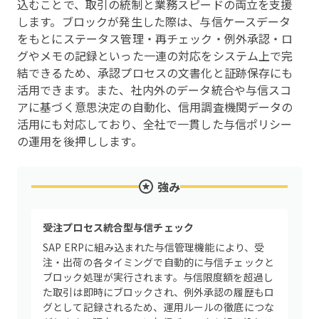
込むことで、取引の統制と業務スピードの両立を支援
します。ブロックが発生した際は、与信ケースデータ
をもとにステータス管理・再チェック・例外承認・ロ
グやメモの記録といった一連の対応をシステム上で完
結できるため、承認プロセスの文書化と証跡保存にも
活用できます。また、社内外のデータ統合や与信スコ
アに基づく意思決定の自動化、信用調査機関データの
活用にも対応しており、全社で一貫した与信ポリシー
の運用を後押しします。
強み
受注プロセス統合型与信チェック
SAP ERPに組み込まれた与信管理機能により、受
注・出荷の各タイミングで自動的に与信チェックと
ブロック処理が実行されます。与信限度額を超過し
た取引は即時にブロックされ、例外承認の履歴もロ
グとして記録されるため、運用ルールの徹底につな