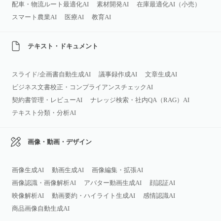
配車・物流ルート最適化AI
素材開発AI
在庫最適化AI（小売）
スマート農業AI
医療AI
教育AI
テキスト・ドキュメント
スライド/企画書自動生成AI
議事録作成AI
文章生成AI
ビジネス文書校正・コンプライアンスチェックAI
契約書管理・レビューAI
ナレッジ検索・社内QA（RAG）AI
テキスト分類・分析AI
画像・動画・デザイン
画像生成AI
動画生成AI
画像編集・拡張AI
画像認識・画像解析AI
アバター動画生成AI
顔認証AI
映像解析AI
動画要約・ハイライト生成AI
感情認識AI
商品画像自動生成AI