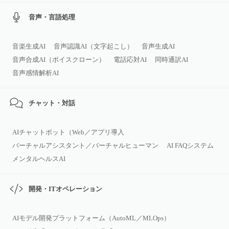
音声・言語処理
音楽生成AI
音声認識AI（文字起こし）
音声生成AI
音声合成AI（ボイスクローン）
電話応対AI
同時通訳AI
音声感情解析AI
チャット・対話
AIチャットボット（Web／アプリ導入
バーチャルアシスタント／バーチャルヒューマン
AI FAQシステム
メンタルヘルスAI
開発・ITオペレーション
AIモデル開発プラットフォーム（AutoML／MLOps）