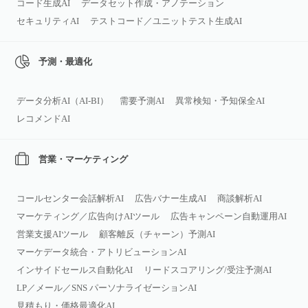
コード生成AI
データセット作成・アノテーション
セキュリティAI
テストコード／ユニットテスト生成AI
予測・最適化
データ分析AI（AI‑BI）
需要予測AI
異常検知・予知保全AI
レコメンドAI
営業・マーケティング
コールセンター会話解析AI
広告バナー生成AI
商談解析AI
マーケティング／広告向けAIツール
広告キャンペーン自動運用AI
営業支援AIツール
顧客離反（チャーン）予測AI
マーケデータ統合・アトリビューションAI
インサイドセールス自動化AI
リードスコアリング/受注予測AI
LP／メール／SNS パーソナライゼーションAI
見積もり・価格最適化AI