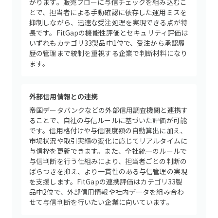
がります。販売フローに与信チェックを組み込むこ
とで、担当者による手動確認に依存した運用ミスを
抑制しながら、迅速な受注処理を実現できる点が特
長です。FitGapの機能性評価とセキュリティ評価は
いずれもカテゴリ33製品中1位で、受注から承認履
歴の管理まで統制を重視する企業で判断材料になり
ます。
外部信用情報との連携
帝国データバンクなどの外部信用調査機関と連携す
ることで、自社の与信ルールに基づいた評価が可能
です。信用格付けや与信限度額の自動算出に加え、
市場状況や取引実績の変化に応じてリアルタイムに
与信枠を更新できます。また、全社統一のルールで
与信判断を行う仕組みにより、担当者ごとの判断の
ばらつきを抑え、より一貫性のある与信管理の実現
を支援します。FitGapの連携評価はカテゴリ33製
品中2位で、外部信用情報や社内データを組み合わ
せて与信判断を行いたい企業に向いています。