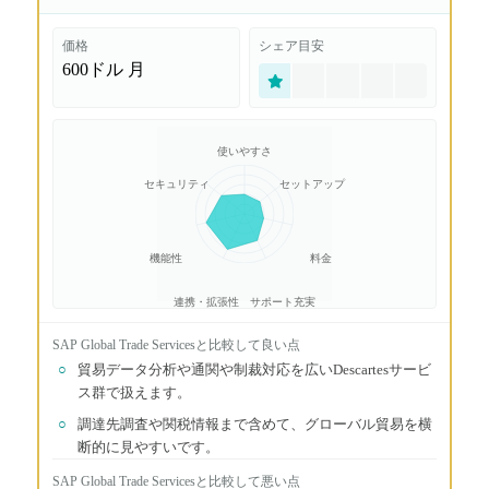
価格
シェア目安
600ドル
月
使いやすさ
セキュリティ
セットアップ
機能性
料金
連携・拡張性
サポート充実
SAP Global Trade Services
と比較して良い点
○
貿易データ分析や通関や制裁対応を広いDescartesサービ
ス群で扱えます。
○
調達先調査や関税情報まで含めて、グローバル貿易を横
断的に見やすいです。
SAP Global Trade Services
と比較して悪い点