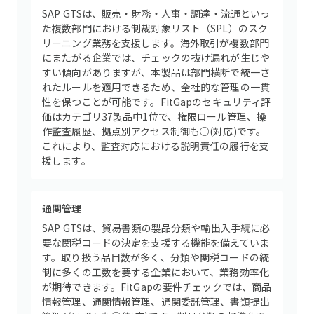
SAP GTSは、販売・財務・人事・調達・流通といっ
た複数部門における制裁対象リスト（SPL）のスク
リーニング業務を支援します。海外取引が複数部門
にまたがる企業では、チェックの抜け漏れが生じや
すい傾向がありますが、本製品は部門横断で統一さ
れたルールを適用できるため、全社的な管理の一貫
性を保つことが可能です。FitGapのセキュリティ評
価はカテゴリ37製品中1位で、権限ロール管理、操
作監査履歴、拠点別アクセス制御も○(対応)です。
これにより、監査対応における説明責任の履行を支
援します。
通関管理
SAP GTSは、貿易書類の製品分類や輸出入手続に必
要な関税コードの決定を支援する機能を備えていま
す。取り扱う品目数が多く、分類や関税コードの統
制に多くの工数を要する企業において、業務効率化
が期待できます。FitGapの要件チェックでは、商品
情報管理、通関情報管理、通関委託管理、書類提出