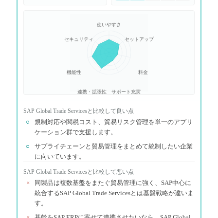
使いやすさ
セキュリティ
セットアップ
機能性
料金
連携・拡張性
サポート充実
SAP Global Trade Services
と比較して良い点
○
規制対応や関税コスト、貿易リスク管理を単一のアプリ
ケーション群で支援します。
○
サプライチェーンと貿易管理をまとめて統制したい企業
に向いています。
SAP Global Trade Services
と比較して悪い点
×
同製品は複数基盤をまたぐ貿易管理に強く、SAP中心に
統合するSAP Global Trade Servicesとは基盤戦略が違いま
す。
×
基幹をSAP ERPに寄せて連携させたいなら、SAP Global