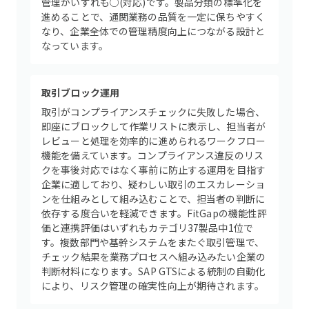
管理がいずれも○(対応)です。製品分類の標準化を
進めることで、通関業務の品質を一定に保ちやすく
なり、企業全体での管理精度向上につながる設計と
なっています。
取引ブロック運用
取引がコンプライアンスチェックに失敗した場合、
即座にブロックして作業リストに表示し、担当者が
レビューと処理を効率的に進められるワークフロー
機能を備えています。コンプライアンス違反のリス
クを事後対応ではなく事前に防止する運用を目指す
企業に適しており、疑わしい取引のエスカレーショ
ンを仕組みとして組み込むことで、担当者の判断に
依存する度合いを軽減できます。FitGapの機能性評
価と連携評価はいずれもカテゴリ37製品中1位で
す。複数部門や基幹システムをまたぐ取引管理で、
チェック結果を業務プロセスへ組み込みたい企業の
判断材料になります。SAP GTSによる統制の自動化
により、リスク管理の確実性向上が期待されます。