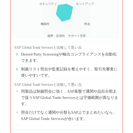
セキュリティ
セットアップ
機能性
料金
連携・拡張性
サポート充実
SAP Global Trade Services
と比較して良い点
○
Denied Party Screeningや輸出コンプライアンスを自動化
できます。
○
制裁リスト照合や監査記録を整えやすく、取引先審査に
使いやすいです。
SAP Global Trade Services
と比較して悪い点
×
同製品は制裁照合に強く、SAP基盤で通関や品目分類ま
で扱うSAP Global Trade Servicesとは守備範囲が異なりま
す。
×
照合だけでなく通関や分類もSAP上でまとめたいなら、
SAP Global Trade Servicesが合います。