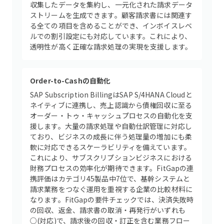
収集したデータを集約し、一元化された請求データ
ストリームを生成できます。顧客請求書には関連す
る全ての項目を含めることができ、インボイスレベ
ルでの割引設定にも対応しています。これにより、
透明性が高く正確な請求処理の実現を支援します。
Order-to-Cashの自動化
SAP Subscription BillingはSAP S/4HANA Cloudと
ネイティブに連携し、売上認識から債権回収に至る
オーダー・トゥ・キャッシュプロセスの自動化を支
援します。大量の請求処理や自動仕訳管理に対応し
ており、ビジネスの成長に伴う処理量の増加にも柔
軟に対応できるスケーラビリティを備えています。
これにより、サブスクリプションビジネスにおける
財務プロセスの効率化が期待できます。FitGapの連
携評価はカテゴリ45製品中7位で、基幹システムと
請求業務をつなぐ運用を重視する企業の比較材料に
なります。FitGapの要件チェックでは、決済失敗時
の回収、返金、請求書の取消・再発行がいずれも
○(対応)で、請求後の回収・訂正を含む業務フロー