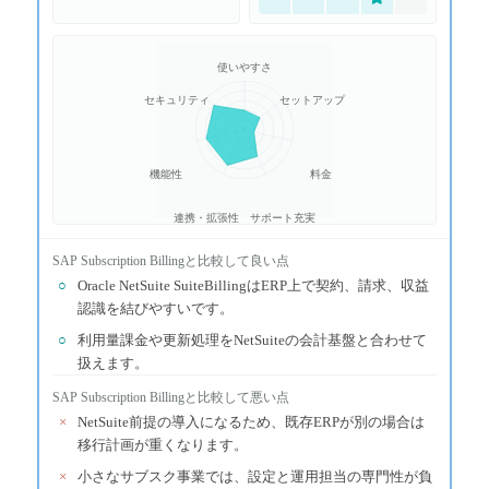
使いやすさ
セキュリティ
セットアップ
機能性
料金
連携・拡張性
サポート充実
SAP Subscription Billing
と比較して良い点
○
Oracle NetSuite SuiteBillingはERP上で契約、請求、収益
認識を結びやすいです。
○
利用量課金や更新処理をNetSuiteの会計基盤と合わせて
扱えます。
SAP Subscription Billing
と比較して悪い点
×
NetSuite前提の導入になるため、既存ERPが別の場合は
移行計画が重くなります。
×
小さなサブスク事業では、設定と運用担当の専門性が負