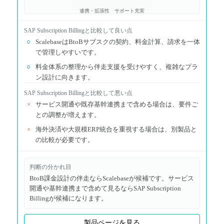
連携・拡張性
サポート充実
SAP Subscription Billing
と比較して良い点
○
ScalebaseはBtoBサブスクの契約、料金計算、請求を一体
で管理しやすいです。
○
料金体系の整理から伴走支援を受けやすく、複雑なプラ
ン設計に向きます。
SAP Subscription Billing
と比較して悪い点
×
サービス開通や既存基幹連携まで含める場合は、要件ご
との調整が増えます。
×
海外決済や大規模ERP統合を重視する場合は、別製品と
の比較が必要です。
判断の分かれ目
BtoB課金設計の伴走ならScalebaseが候補です。サービス
開通や基幹連携まで含めて見るならSAP Subscription
Billingが候補になります。
製品ページを見る