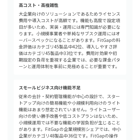
高コスト・高複雑性
大企業向けのソリューションであるためライセンス
費用や導入コストが高額です。機能も高度で設定項
目が多いため、実装・運用には専門知識が必要にな
ります。小規模事業者や単純なサブスク運用にはオ
ーバースペックになることがあります。FitGapの料
金評価はカテゴリ45製品中42位、導入しやすさ評
価はカテゴリ45製品中33位です。費用対効果や初
期設定の負荷を重視する企業では、必要な課金パタ
ーンと運用体制を事前に見極めることが重要です。
スモールビジネス向け機能不足
従来の会計・契約管理機能が中心の設計で、スター
トアップ向けの簡易機能や小規模利用向けのライト
機能はあまり想定されていません。ライトユーザー
向けの使い勝手改善や低コストプランはないため、
小規模運用では不要な機能の学習負担が生じること
があります。FitGapの企業規模別シェアでは、中小
企業がカテゴリ48製品中36位です。FitGapの操作