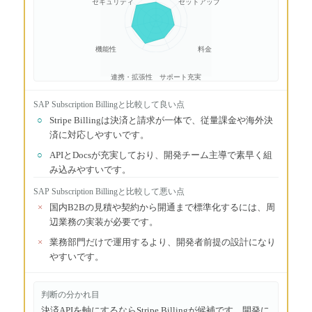
セキュリティ
セットアップ
機能性
料金
連携・拡張性
サポート充実
SAP Subscription Billing
と比較して良い点
○
Stripe Billingは決済と請求が一体で、従量課金や海外決
済に対応しやすいです。
○
APIとDocsが充実しており、開発チーム主導で素早く組
み込みやすいです。
SAP Subscription Billing
と比較して悪い点
×
国内B2Bの見積や契約から開通まで標準化するには、周
辺業務の実装が必要です。
×
業務部門だけで運用するより、開発者前提の設計になり
やすいです。
判断の分かれ目
決済APIを軸にするならStripe Billingが候補です。開発に