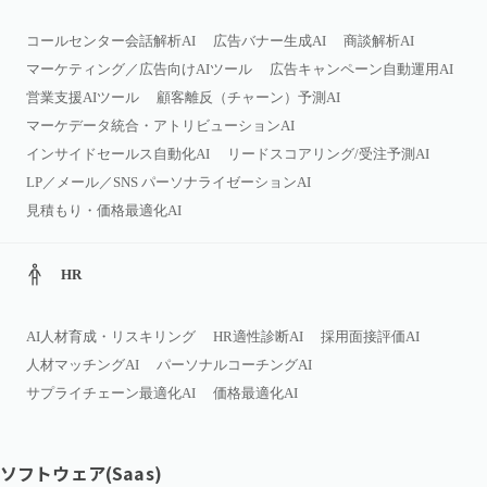
コールセンター会話解析AI
広告バナー生成AI
商談解析AI
マーケティング／広告向けAIツール
広告キャンペーン自動運用AI
営業支援AIツール
顧客離反（チャーン）予測AI
マーケデータ統合・アトリビューションAI
インサイドセールス自動化AI
リードスコアリング/受注予測AI
LP／メール／SNS パーソナライゼーションAI
見積もり・価格最適化AI
HR
AI人材育成・リスキリング
HR適性診断AI
採用面接評価AI
人材マッチングAI
パーソナルコーチングAI
サプライチェーン最適化AI
価格最適化AI
ソフトウェア(Saas)