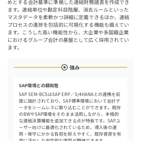
めとする会計基準に準拠した連結財務諸表を作成でき
ます。連結単位や勘定科目階層、消去ルールといった
マスタデータを柔軟かつ詳細に定義できるほか、連結
プロセスの進捗を包括的に可視化する機能も備えてい
ます。こうした高い機能性から、大企業や多国籍企業
におけるグループ会計の基盤として広く採用されてい
ます。
強み
SAP環境との親和性
SAP SEM-BCSはSAP ERP／S/4HANAとの連携を前
提に設計されており、SAP標準環境において会計デ
ータをシームレスに取り込むことができます。既存
のBWやSAP環境をそのまま活用しながら、本格的
な連結決算機能を追加できる点が特長です。SAPユ
ーザー向けに最適化されているため、導入後の運
用・保守にかかる負担を抑えやすく、既存資産を有
効に活かした安定的な運用が期待できます。