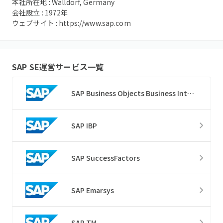
本社所在地 :
Walldorf, Germany
会社設立 :
1972
年
ウェブサイト :
https://www.sap.com
SAP SE
運営サービス一覧
SAP Business Objects Business Intelligence
SAP IBP
SAP SuccessFactors
SAP Emarsys
SAP TM