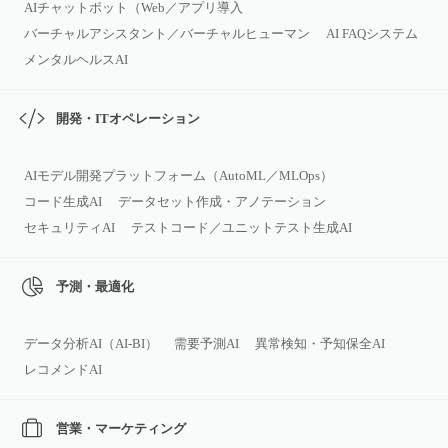
AIチャットボット（Web／アプリ導入
バーチャルアシスタント／バーチャルヒューマン
AI FAQシステム
メンタルヘルスAI
開発・ITオペレーション
AIモデル開発プラットフォーム（AutoML／MLOps）
コード生成AI
データセット作成・アノテーション
セキュリティAI
テストコード／ユニットテスト生成AI
予測・最適化
データ分析AI（AI‑BI）
需要予測AI
異常検知・予知保全AI
レコメンドAI
営業・マーケティング