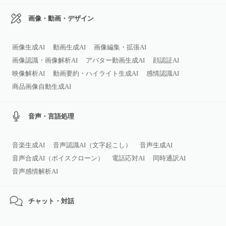
画像・動画・デザイン
画像生成AI
動画生成AI
画像編集・拡張AI
画像認識・画像解析AI
アバター動画生成AI
顔認証AI
映像解析AI
動画要約・ハイライト生成AI
感情認識AI
商品画像自動生成AI
音声・言語処理
音楽生成AI
音声認識AI（文字起こし）
音声生成AI
音声合成AI（ボイスクローン）
電話応対AI
同時通訳AI
音声感情解析AI
チャット・対話