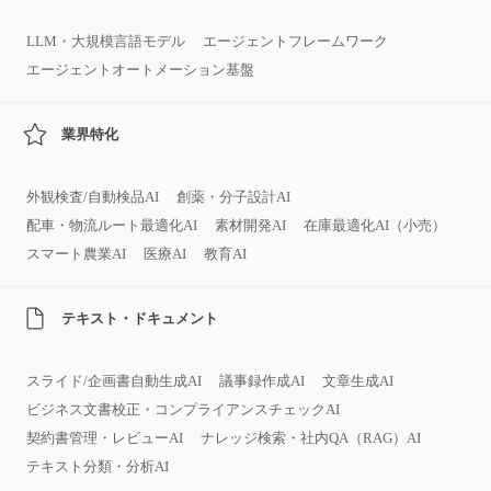
LLM・大規模言語モデル
エージェントフレームワーク
エージェントオートメーション基盤
業界特化
外観検査/自動検品AI
創薬・分子設計AI
配車・物流ルート最適化AI
素材開発AI
在庫最適化AI（小売）
スマート農業AI
医療AI
教育AI
テキスト・ドキュメント
スライド/企画書自動生成AI
議事録作成AI
文章生成AI
ビジネス文書校正・コンプライアンスチェックAI
契約書管理・レビューAI
ナレッジ検索・社内QA（RAG）AI
テキスト分類・分析AI