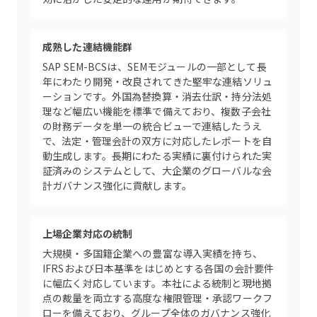
成熟した連結機能群
SAP SEM-BCSは、SEMモジュールの一部として長
年にわたり開発・改良されてきた堅牢な連結ソリュ
ーションです。外国為替換算・消去仕訳・持分法処
理など幅広い機能を標準で備えており、複数子会社
の財務データを単一の統合ビューで連結したうえ
で、法定・管理会計の双方に対応したレポートを自
動生成します。長期にわたる実績に裏付けられた実
証済みのシステムとして、大企業のグローバルな会
計ガバナンス強化に貢献します。
上場企業対応の統制
大規模・多国籍企業への豊富な導入実績を持ち、
IFRSおよび日本基準をはじめとする各国の会計要件
に幅広く対応しています。本社による統制と現地拠
点の裁量を両立する高度な権限管理・承認ワークフ
ローを備えており、グループ全体のガバナンス強化