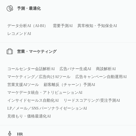
予測・最適化
データ分析AI（AI‑BI）
需要予測AI
異常検知・予知保全AI
レコメンドAI
営業・マーケティング
コールセンター会話解析AI
広告バナー生成AI
商談解析AI
マーケティング／広告向けAIツール
広告キャンペーン自動運用AI
営業支援AIツール
顧客離反（チャーン）予測AI
マーケデータ統合・アトリビューションAI
インサイドセールス自動化AI
リードスコアリング/受注予測AI
LP／メール／SNS パーソナライゼーションAI
見積もり・価格最適化AI
HR