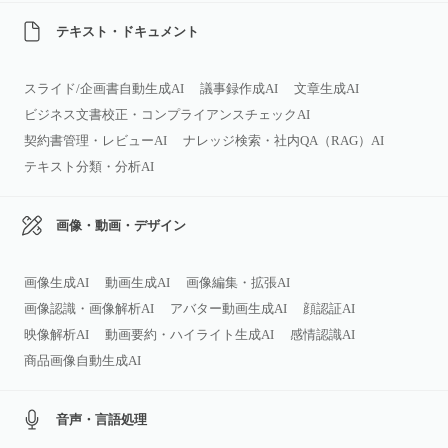
テキスト・ドキュメント
スライド/企画書自動生成AI
議事録作成AI
文章生成AI
ビジネス文書校正・コンプライアンスチェックAI
契約書管理・レビューAI
ナレッジ検索・社内QA（RAG）AI
テキスト分類・分析AI
画像・動画・デザイン
画像生成AI
動画生成AI
画像編集・拡張AI
画像認識・画像解析AI
アバター動画生成AI
顔認証AI
映像解析AI
動画要約・ハイライト生成AI
感情認識AI
商品画像自動生成AI
音声・言語処理