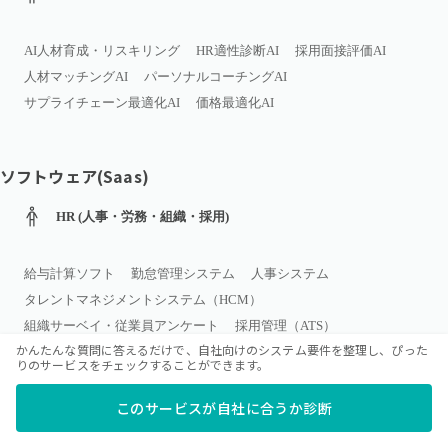
AI人材育成・リスキリング
HR適性診断AI
採用面接評価AI
人材マッチングAI
パーソナルコーチングAI
サプライチェーン最適化AI
価格最適化AI
ソフトウェア(Saas)
HR (人事・労務・組織・採用)
給与計算ソフト
勤怠管理システム
人事システム
タレントマネジメントシステム（HCM）
組織サーベイ・従業員アンケート
採用管理（ATS）
かんたんな質問に答えるだけで、自社向けのシステム要件を整理し、ぴった
学習管理システム（LMS）
適性検査サービス
りのサービスをチェックすることができます。
このサービスが自社に合うか診断
会計・経理・財務