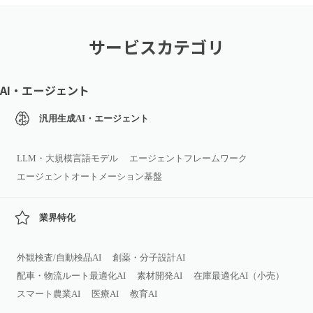
サービスカテゴリ
AI・エージェント
汎用生成AI・エージェント
LLM・大規模言語モデル
エージェントフレームワーク
エージェントオートメーション基盤
業界特化
外観検査/自動検品AI
創薬・分子設計AI
配車・物流ルート最適化AI
素材開発AI
在庫最適化AI（小売）
スマート農業AI
医療AI
教育AI