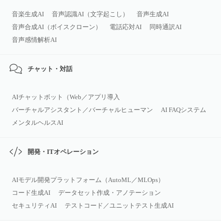
音楽生成AI
音声認識AI（文字起こし）
音声生成AI
音声合成AI（ボイスクローン）
電話応対AI
同時通訳AI
音声感情解析AI
チャット・対話
AIチャットボット（Web／アプリ導入
バーチャルアシスタント／バーチャルヒューマン
AI FAQシステム
メンタルヘルスAI
開発・ITオペレーション
AIモデル開発プラットフォーム（AutoML／MLOps）
コード生成AI
データセット作成・アノテーション
セキュリティAI
テストコード／ユニットテスト生成AI