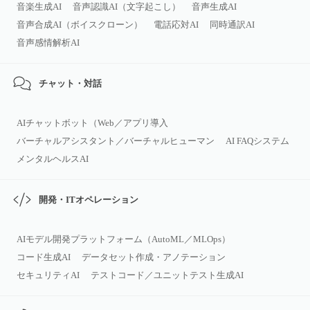
音楽生成AI
音声認識AI（文字起こし）
音声生成AI
音声合成AI（ボイスクローン）
電話応対AI
同時通訳AI
音声感情解析AI
チャット・対話
AIチャットボット（Web／アプリ導入
バーチャルアシスタント／バーチャルヒューマン
AI FAQシステム
メンタルヘルスAI
開発・ITオペレーション
AIモデル開発プラットフォーム（AutoML／MLOps）
コード生成AI
データセット作成・アノテーション
セキュリティAI
テストコード／ユニットテスト生成AI