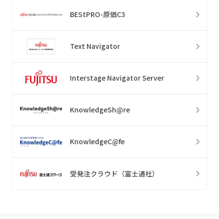
BEStPRO-原価C3
Text Navigator
Interstage Navigator Server
KnowledgeSh@re
KnowledgeC@fe
受発注クラウド（富士通社）