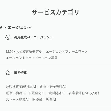
サービスカテゴリ
AI・エージェント
汎用生成AI・エージェント
LLM・大規模言語モデル
エージェントフレームワーク
エージェントオートメーション基盤
業界特化
外観検査/自動検品AI
創薬・分子設計AI
配車・物流ルート最適化AI
素材開発AI
在庫最適化AI（小売）
スマート農業AI
医療AI
教育AI