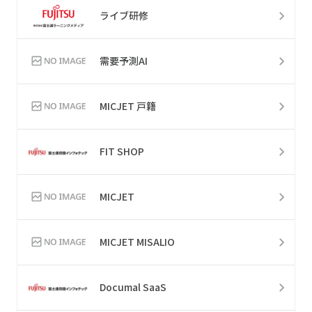
ライブ研修
需要予測AI
MICJET 戸籍
FIT SHOP
MICJET
MICJET MISALIO
Documal SaaS