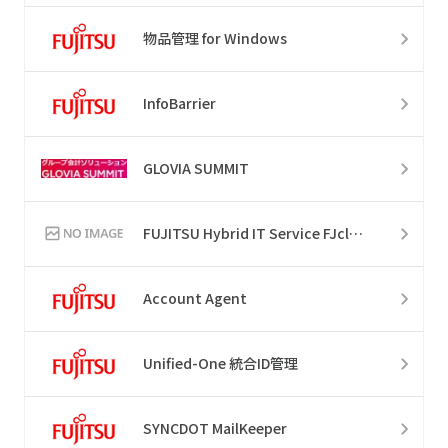
物品管理 for Windows
InfoBarrier
GLOVIA SUMMIT
FUJITSU Hybrid IT Service FJcloud
Account Agent
Unified-One 統合ID管理
SYNCDOT MailKeeper