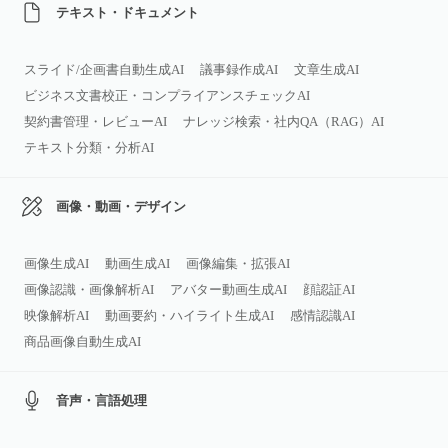
テキスト・ドキュメント
スライド/企画書自動生成AI
議事録作成AI
文章生成AI
ビジネス文書校正・コンプライアンスチェックAI
契約書管理・レビューAI
ナレッジ検索・社内QA（RAG）AI
テキスト分類・分析AI
画像・動画・デザイン
画像生成AI
動画生成AI
画像編集・拡張AI
画像認識・画像解析AI
アバター動画生成AI
顔認証AI
映像解析AI
動画要約・ハイライト生成AI
感情認識AI
商品画像自動生成AI
音声・言語処理