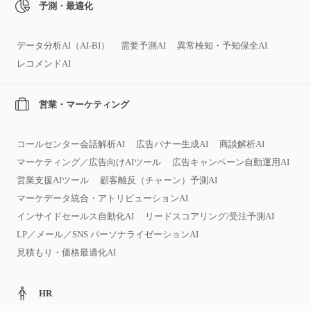
予測・最適化
データ分析AI（AI‑BI）
需要予測AI
異常検知・予知保全AI
レコメンドAI
営業・マーケティング
コールセンター会話解析AI
広告バナー生成AI
商談解析AI
マーケティング／広告向けAIツール
広告キャンペーン自動運用AI
営業支援AIツール
顧客離反（チャーン）予測AI
マーケデータ統合・アトリビューションAI
インサイドセールス自動化AI
リードスコアリング/受注予測AI
LP／メール／SNS パーソナライゼーションAI
見積もり・価格最適化AI
HR