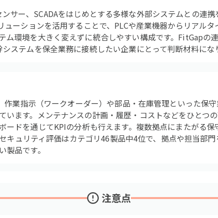
、IoTセンサー、SCADAをはじめとする多様な外部システムとの
ソリューションを活用することで、PLCや産業機器からリアル
ム環境を大きく変えずに統合しやすい構成です。FitGapの
幹システムを保全業務に接続したい企業にとって判断材料にな
じめ、作業指示（ワークオーダー）や部品・在庫管理といった保
ています。メンテナンスの計画・履歴・コストなどをひとつの
ボードを通じてKPIの分析も行えます。複数拠点にまたがる保
pのセキュリティ評価はカテゴリ46製品中4位で、拠点や担当部
い製品です。
注意点