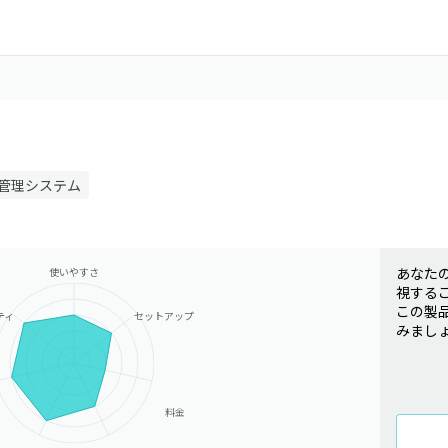
管理システム
あなた
使いやすさ
視する
この製
ティ
セットアップ
みまし
料金