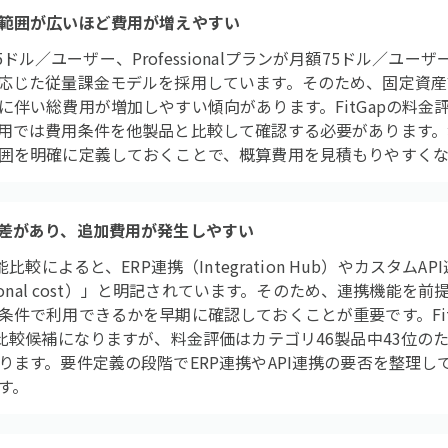
範囲が広いほど費用が増えやすい
額45ドル／ユーザー、Professionalプランが月額75ドル／
応じた従量課金モデルを採用しています。そのため、固定資産
伴い総費用が増加しやすい傾向があります。FitGapの料金評
用では費用条件を他製品と比較して確認する必要があります。
囲を明確に定義しておくことで、概算費用を見積もりやすくな
差があり、追加費用が発生しやすい
較によると、ERP連携（Integration Hub）やカスタムAPI連
tional cost）」と明記されています。そのため、連携機能
条件で利用できるかを早期に確認しておくことが重要です。Fit
は比較候補になりますが、料金評価はカテゴリ46製品中43位の
ります。要件定義の段階でERP連携やAPI連携の要否を整理し
す。