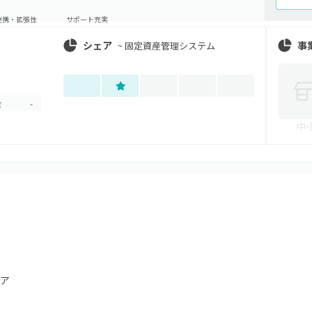
連携・拡張性
サポート充実
シェア
事
~
固定資産管理システム
金
-
中
ア