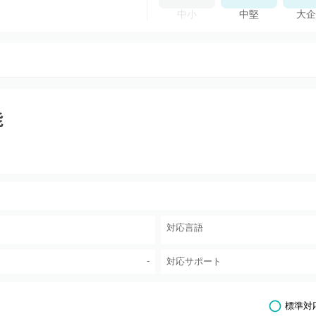
中小
中堅
大企
能
対応言語
-
対応サポート
標準対