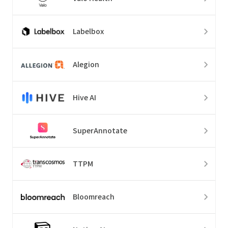
Labelbox
Alegion
Hive AI
SuperAnnotate
TTPM
Bloomreach