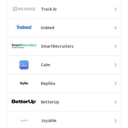
Track AI
Indeed
SmartRecruiters
Calm
Replika
BetterUp
Joyable