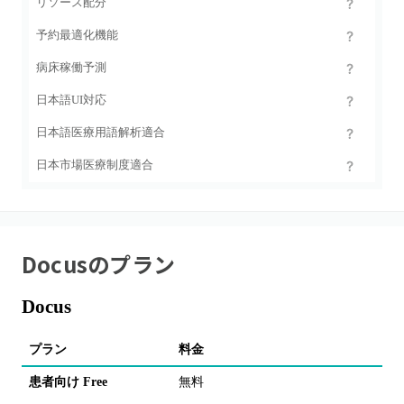
リソース配分
予約最適化機能
病床稼働予測
日本語UI対応
日本語医療用語解析適合
日本市場医療制度適合
Docus
のプラン
Docus
プラン
料金
主
患者向け Free
無料
A