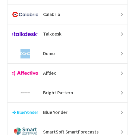
Calabrio
Talkdesk
Domo
Affdex
Bright Pattern
Blue Yonder
SmartSoft SmartForecasts