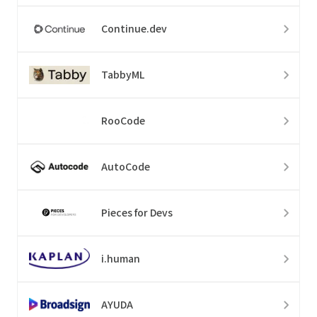
Continue.dev
TabbyML
RooCode
AutoCode
Pieces for Devs
i.human
AYUDA