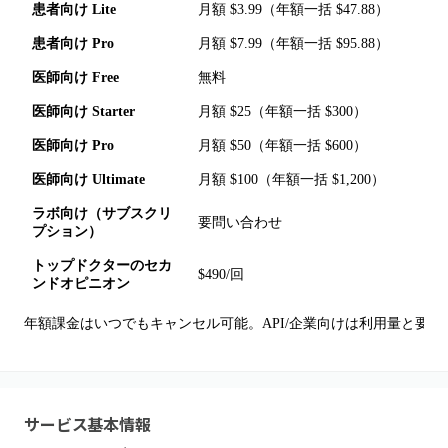
患者向け Lite
月額 $3.99（年額一括 $47.88）
A
患者向け Pro
月額 $7.99（年額一括 $95.88）
A
医師向け Free
無料
患
医師向け Starter
月額 $25（年額一括 $300）
患
医師向け Pro
月額 $50（年額一括 $600）
患
医師向け Ultimate
月額 $100（年額一括 $1,200）
患
ラボ向け（サブスクリ
要問い合わせ
月
プション）
トップドクターのセカ
$490/回
3
ンドオピニオン
年額課金はいつでもキャンセル可能。API/企業向けは利用量と要
サービス基本情報