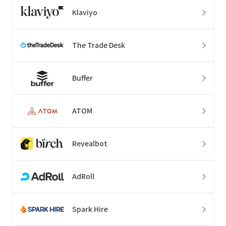
Klaviyo
The Trade Desk
Buffer
ATOM
Revealbot
AdRoll
Spark Hire