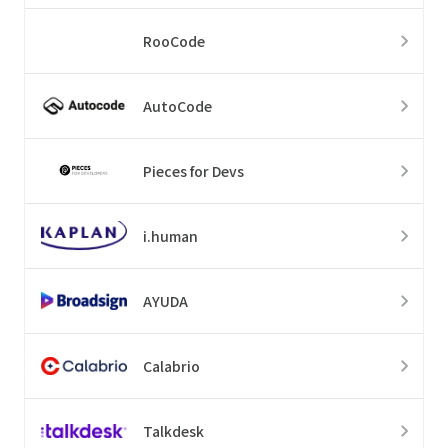
RooCode
AutoCode
Pieces for Devs
i.human
AYUDA
Calabrio
Talkdesk