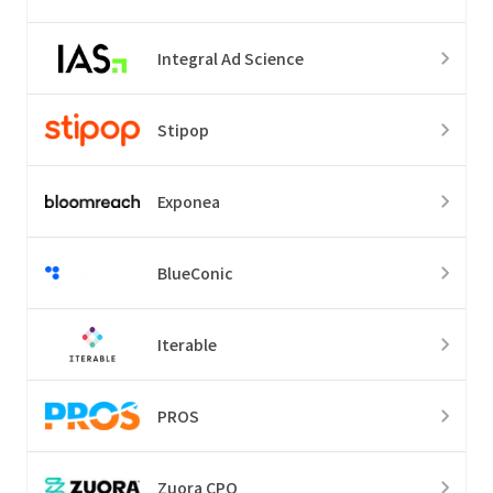
Integral Ad Science
Stipop
Exponea
BlueConic
Iterable
PROS
Zuora CPQ