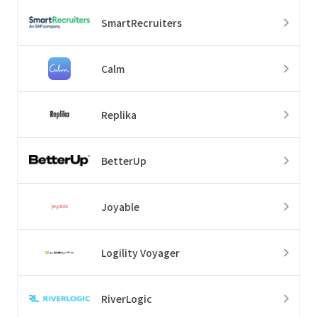
SmartRecruiters
Calm
Replika
BetterUp
Joyable
Logility Voyager
RiverLogic