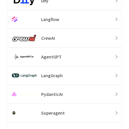
Dify
Langflow
CrewAI
AgentGPT
LangGraph
PydanticAI
Superagent