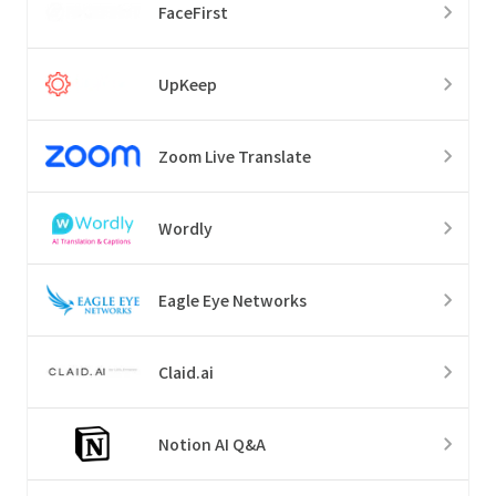
FaceFirst
UpKeep
Zoom Live Translate
Wordly
Eagle Eye Networks
Claid.ai
Notion AI Q&A