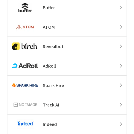
Buffer
ATOM
Revealbot
AdRoll
Spark Hire
Track AI
Indeed