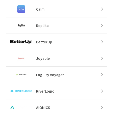
Calm
Replika
BetterUp
Joyable
Logility Voyager
RiverLogic
AIONICS