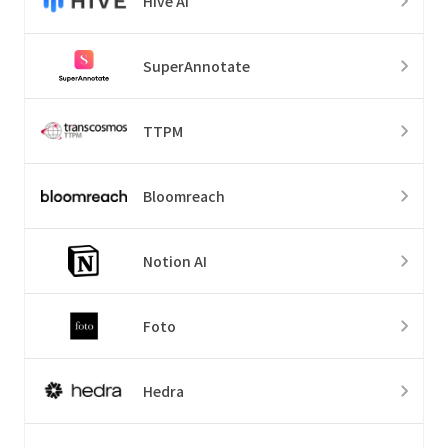
Hive AI
SuperAnnotate
TTPM
Bloomreach
Notion AI
Foto
Hedra