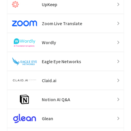
UpKeep
Zoom Live Translate
Wordly
Eagle Eye Networks
Claid.ai
Notion AI Q&A
Glean