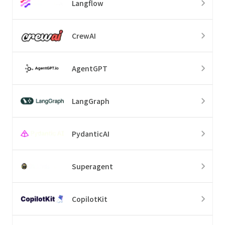
Langflow
CrewAI
AgentGPT
LangGraph
PydanticAI
Superagent
CopilotKit