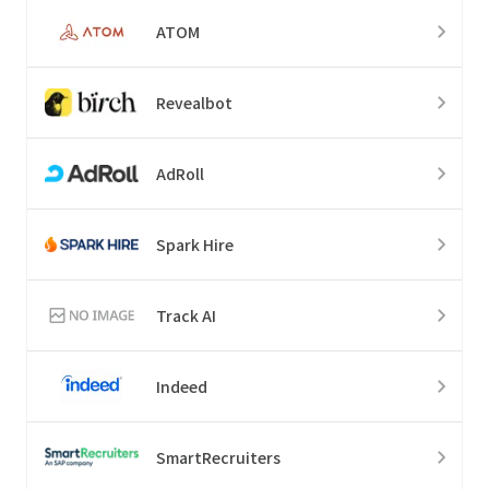
ATOM
Revealbot
AdRoll
Spark Hire
Track AI
Indeed
SmartRecruiters