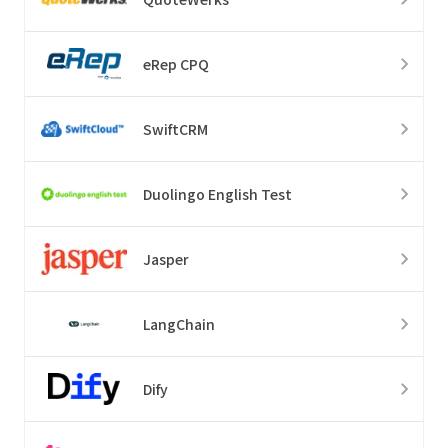
eRep CPQ
SwiftCRM
Duolingo English Test
Jasper
LangChain
Dify