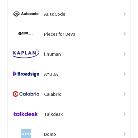
AutoCode
Pieces for Devs
i.human
AYUDA
Calabrio
Talkdesk
Domo