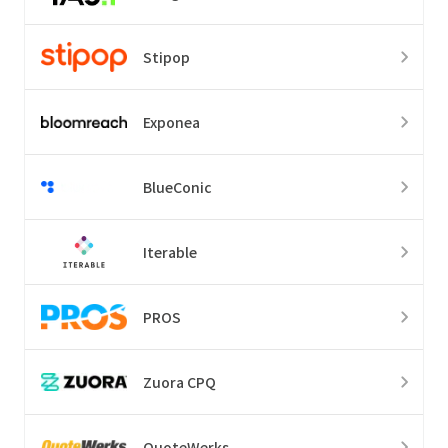
Stipop
Exponea
BlueConic
Iterable
PROS
Zuora CPQ
QuoteWerks