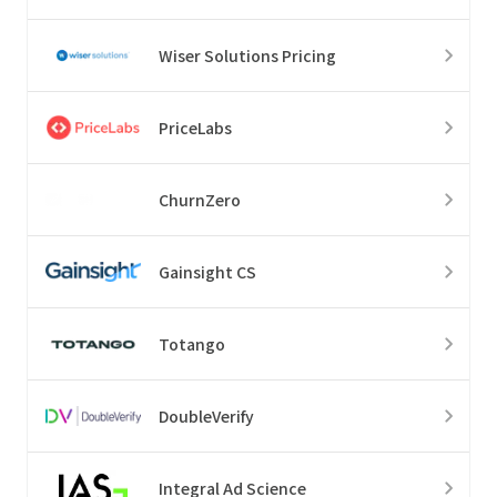
Wiser Solutions Pricing
PriceLabs
ChurnZero
Gainsight CS
Totango
DoubleVerify
Integral Ad Science