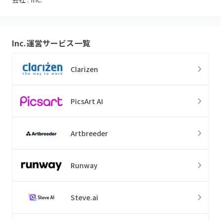
Inc.
運営サービス一覧
Clarizen
PicsArt AI
Artbreeder
Runway
Steve.ai