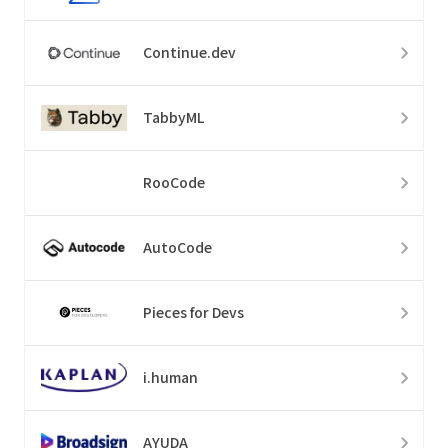
Continue.dev
TabbyML
RooCode
AutoCode
Pieces for Devs
i.human
AYUDA