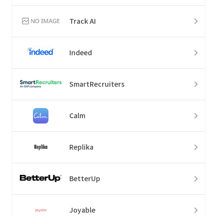
Track AI
Indeed
SmartRecruiters
Calm
Replika
BetterUp
Joyable