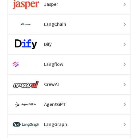
Jasper
LangChain
Dify
Langflow
CrewAI
AgentGPT
LangGraph