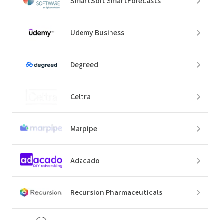
SmartSoft SmartForecasts
Udemy Business
Degreed
Celtra
Marpipe
Adacado
Recursion Pharmaceuticals