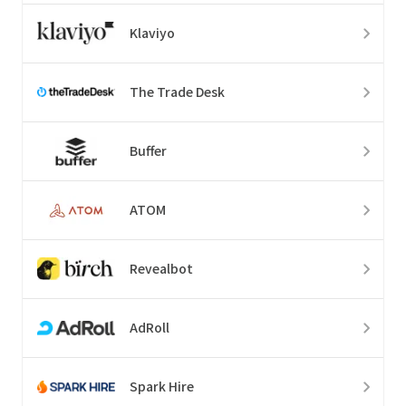
Klaviyo
The Trade Desk
Buffer
ATOM
Revealbot
AdRoll
Spark Hire