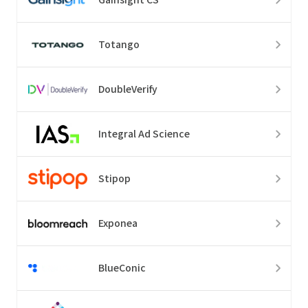
Totango
DoubleVerify
Integral Ad Science
Stipop
Exponea
BlueConic