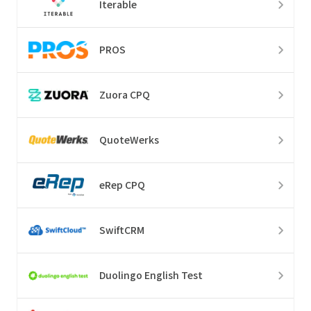
Iterable
PROS
Zuora CPQ
QuoteWerks
eRep CPQ
SwiftCRM
Duolingo English Test