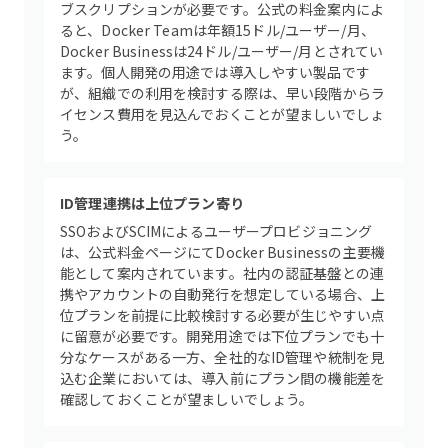
ブスクリプションが必要です。公式の料金案内によ
ると、Docker Teamは年額15ドル/ユーザー/月、
Docker Businessは24ドル/ユーザー/月とされてい
ます。個人開発の用途では導入しやすい製品です
が、組織での利用を検討する際は、早い段階からラ
イセンス費用を見込んでおくことが望ましいでしょ
う。
ID管理連携は上位プラン寄り
SSOおよびSCIMによるユーザープロビジョニング
は、公式料金ページにてDocker Businessの主要機
能として案内されています。社内の認証基盤との連
携やアカウントの自動発行を想定している場合、上
位プランを前提に比較検討する必要が生じやすい点
に留意が必要です。開発用途では下位プランでも十
分なケースがある一方、全社的なID管理や統制を見
込む企業においては、導入前にプラン間の機能差を
確認しておくことが望ましいでしょう。