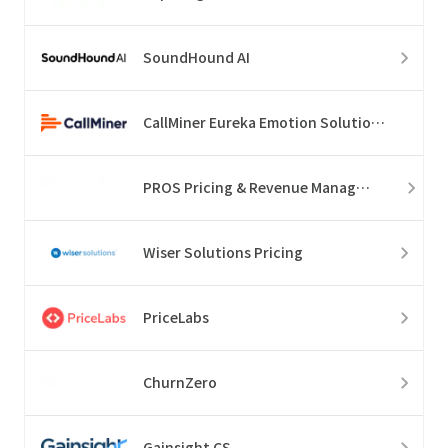
SoundHound AI
CallMiner Eureka Emotion Solution Suite
PROS Pricing & Revenue Management
Wiser Solutions Pricing
PriceLabs
ChurnZero
Gainsight CS