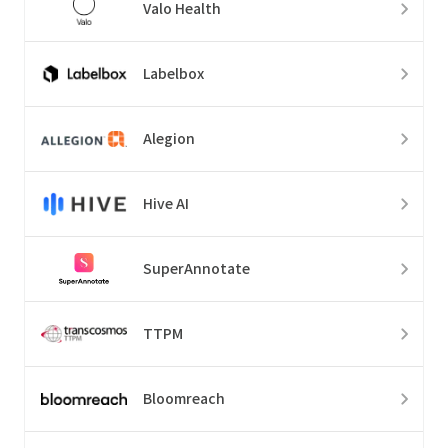
Valo Health
Labelbox
Alegion
Hive AI
SuperAnnotate
TTPM
Bloomreach