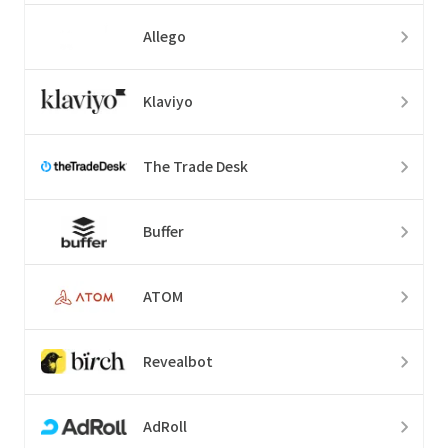
Allego
Klaviyo
The Trade Desk
Buffer
ATOM
Revealbot
AdRoll