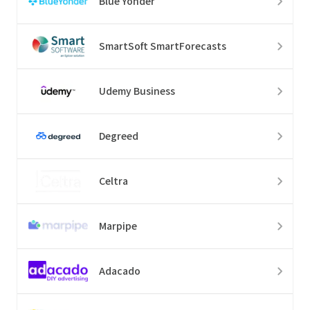
Blue Yonder
SmartSoft SmartForecasts
Udemy Business
Degreed
Celtra
Marpipe
Adacado