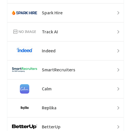
Spark Hire
Track AI
Indeed
SmartRecruiters
Calm
Replika
BetterUp