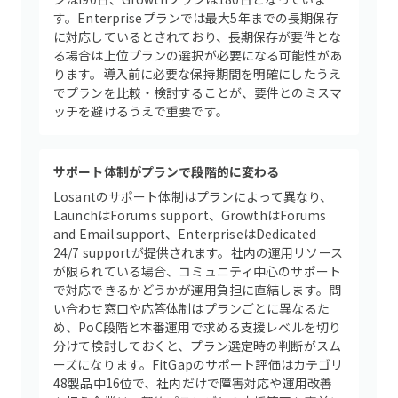
す。Enterpriseプランでは最大5年までの長期保存
に対応しているとされており、長期保存が要件とな
る場合は上位プランの選択が必要になる可能性があ
ります。導入前に必要な保持期間を明確にしたうえ
でプランを比較・検討することが、要件とのミスマ
ッチを避けるうえで重要です。
サポート体制がプランで段階的に変わる
Losantのサポート体制はプランによって異なり、
LaunchはForums support、GrowthはForums
and Email support、EnterpriseはDedicated
24/7 supportが提供されます。社内の運用リソース
が限られている場合、コミュニティ中心のサポート
で対応できるかどうかが運用負担に直結します。問
い合わせ窓口や応答体制はプランごとに異なるた
め、PoC段階と本番運用で求める支援レベルを切り
分けて検討しておくと、プラン選定時の判断がスム
ーズになります。FitGapのサポート評価はカテゴリ
48製品中16位で、社内だけで障害対応や運用改善