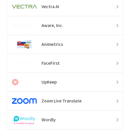
Vectra AI
Aware, Inc.
Animetrics
FaceFirst
UpKeep
Zoom Live Translate
Wordly