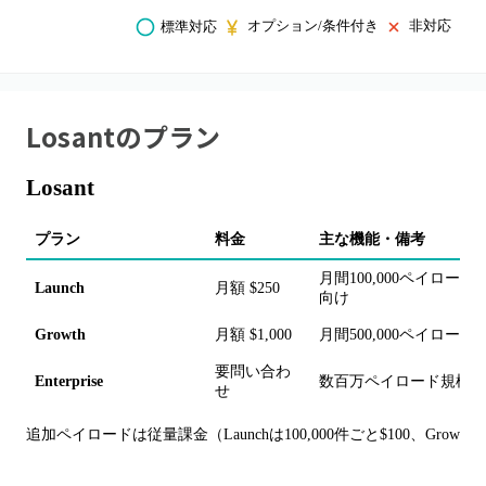
オプション/条件付き
非対応
標準対応
Losant
のプラン
Losant
プラン
料金
主な機能・備考
月間100,000ペイロ
Launch
月額 $250
向け
Growth
月額 $1,000
月間500,000ペイロ
要問い合わ
Enterprise
数百万ペイロード規模、
せ
追加ペイロードは従量課金（Launchは100,000件ごと$100、Growthは1