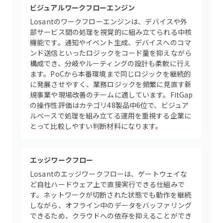
ビジュアルワークフローエンジン
Losantのワークフローエンジンは、デバイスや外
部サービス間の処理を視覚的に組み立てられる中核
機能です。通知やイベント生成、デバイスへのコマ
ンド送信といったロジックをコード量を抑えながら
構成でき、分岐やルーティングの設計も柔軟に行え
ます。PoCから本番環境まで同じロジックを継続的
に発展させやすく、業務ロジックを頻繁に見直す新
規事業や現場改善のチームに適しています。FitGap
の操作性評価はカテゴリ48製品中6位で、ビジュア
ルベースで処理を組み立てる運用を重視する企業に
とって比較しやすい判断材料になります。
エッジワークフロー
Losantのエッジワークフローは、ゲートウェイな
ど自社ハードウェア上で直接実行できる仕組みで
す。ネットワークが切断された状態でも動作を継続
しながら、オフライン中のデータをバッファリング
できるため、クラウドへの依存を抑えることができ