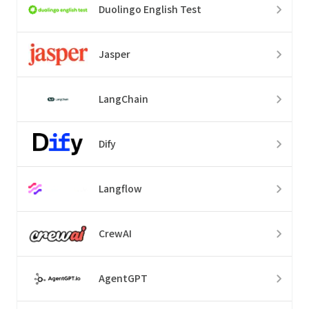
Duolingo English Test
Jasper
LangChain
Dify
Langflow
CrewAI
AgentGPT