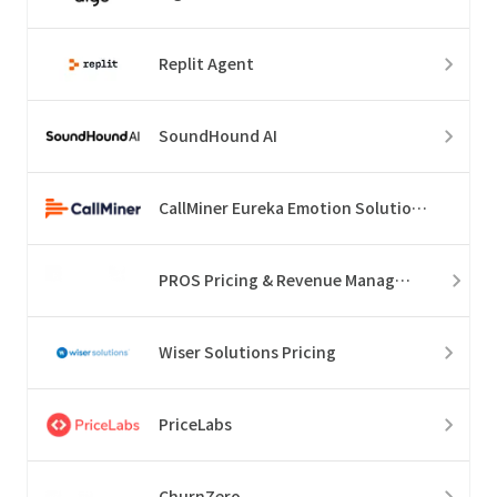
Replit Agent
SoundHound AI
CallMiner Eureka Emotion Solution Suite
PROS Pricing & Revenue Management
Wiser Solutions Pricing
PriceLabs
ChurnZero