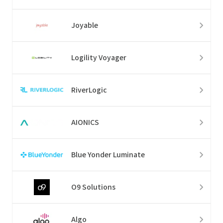
Joyable
Logility Voyager
RiverLogic
AIONICS
Blue Yonder Luminate
O9 Solutions
Algo