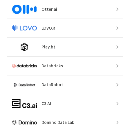
Otter.ai
LOVO.ai
Play.ht
Databricks
DataRobot
C3 AI
Domino Data Lab