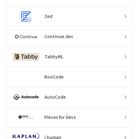
Zed
Continue.dev
TabbyML
RooCode
AutoCode
Pieces for Devs
i.human