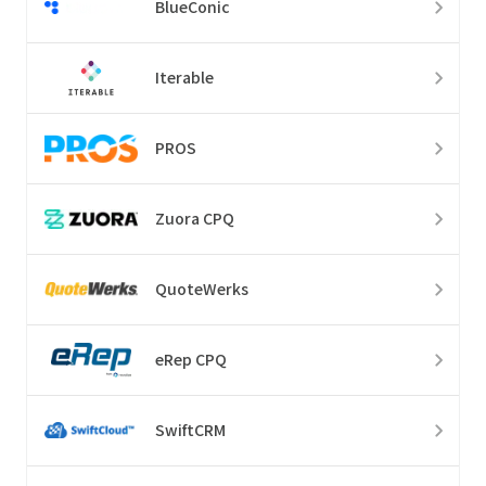
BlueConic
Iterable
PROS
Zuora CPQ
QuoteWerks
eRep CPQ
SwiftCRM