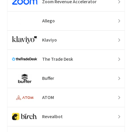
Zoom Revenue Accelerator
Allego
Klaviyo
The Trade Desk
Buffer
ATOM
Revealbot