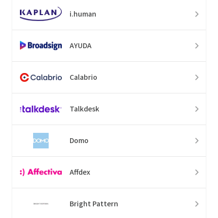
i.human
AYUDA
Calabrio
Talkdesk
Domo
Affdex
Bright Pattern