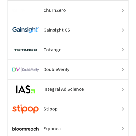
ChurnZero
Gainsight CS
Totango
DoubleVerify
Integral Ad Science
Stipop
Exponea