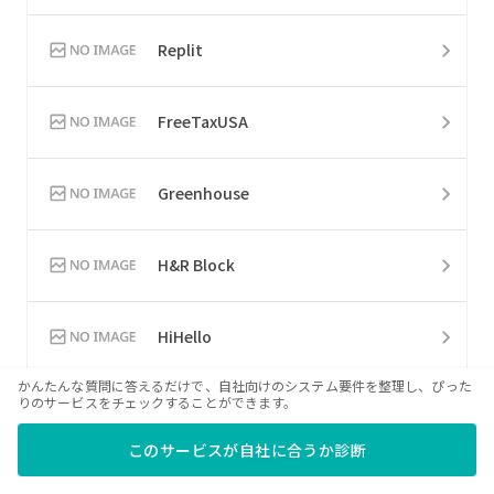
Replit
FreeTaxUSA
Greenhouse
H&R Block
HiHello
かんたんな質問に答えるだけで、自社向けのシステム要件を整理し、ぴった
りのサービスをチェックすることができます。
MadCap Flare
このサービスが自社に合うか診断
Nintex