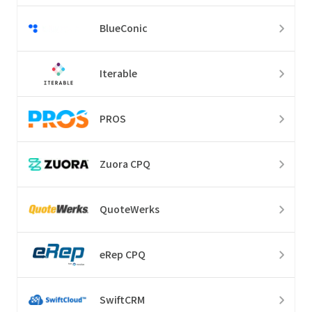
BlueConic
Iterable
PROS
Zuora CPQ
QuoteWerks
eRep CPQ
SwiftCRM