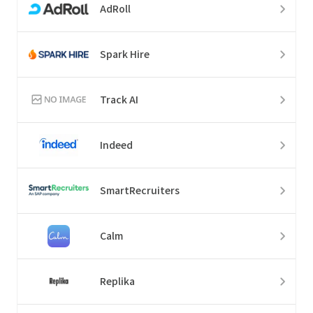
AdRoll
Spark Hire
Track AI
Indeed
SmartRecruiters
Calm
Replika