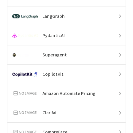
LangGraph
PydanticAI
Superagent
CopilotKit
Amazon Automate Pricing
Clarifai
CompreFace