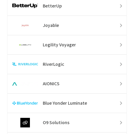
BetterUp
Joyable
Logility Voyager
RiverLogic
AIONICS
Blue Yonder Luminate
O9 Solutions