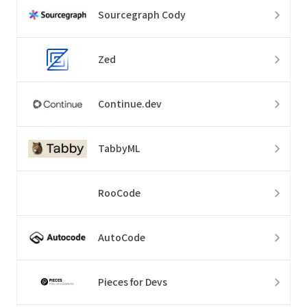
Sourcegraph Cody
Zed
Continue.dev
TabbyML
RooCode
AutoCode
Pieces for Devs