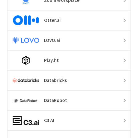
Zoom Workplace
Otter.ai
LOVO.ai
Play.ht
Databricks
DataRobot
C3 AI