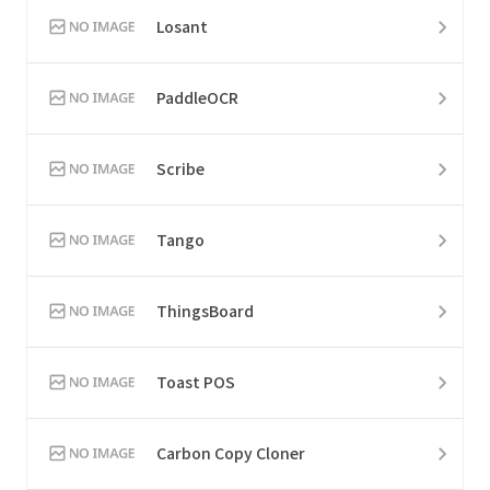
Losant
PaddleOCR
Scribe
Tango
ThingsBoard
Toast POS
Carbon Copy Cloner