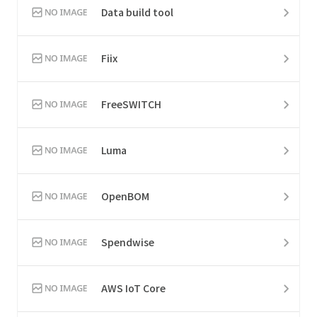
Data build tool
Fiix
FreeSWITCH
Luma
OpenBOM
Spendwise
AWS IoT Core