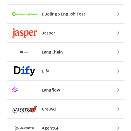
Duolingo English Test
Jasper
LangChain
Dify
Langflow
CrewAI
AgentGPT