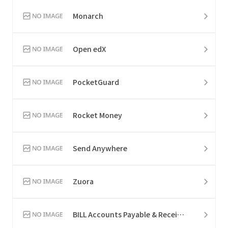
Monarch
Open edX
PocketGuard
Rocket Money
Send Anywhere
Zuora
BILL Accounts Payable & Receivable