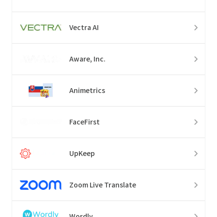
Vectra AI
Aware, Inc.
Animetrics
FaceFirst
UpKeep
Zoom Live Translate
Wordly