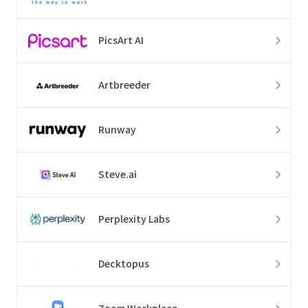
PicsArt AI
Artbreeder
Runway
Steve.ai
Perplexity Labs
Decktopus