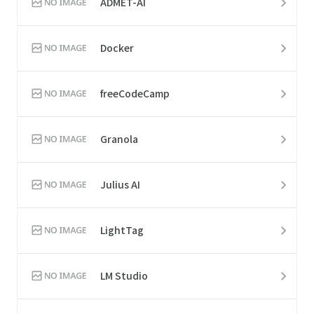
ADMET-AI
Docker
freeCodeCamp
Granola
Julius AI
LightTag
LM Studio