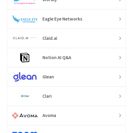
Eagle Eye Networks
Claid.ai
Notion AI Q&A
Glean
Clari
Avoma