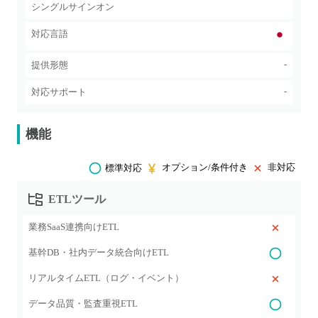
シングルサインオン
対応言語
-
提供形態
-
対応サポート
機能
オプション/条件付き
非対応
標準対応
ETLツール
業務SaaS連携向けETL
基幹DB・社内データ統合向けETL
リアルタイムETL（ログ・イベント）
データ品質・監査重視ETL