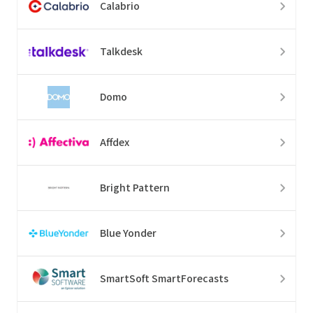
Calabrio
Talkdesk
Domo
Affdex
Bright Pattern
Blue Yonder
SmartSoft SmartForecasts