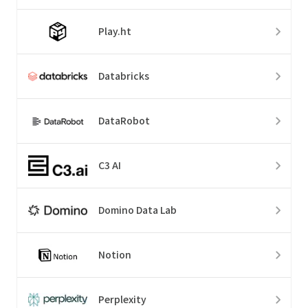
Play.ht
Databricks
DataRobot
C3 AI
Domino Data Lab
Notion
Perplexity