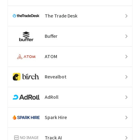
The Trade Desk
Buffer
ATOM
Revealbot
AdRoll
Spark Hire
Track AI