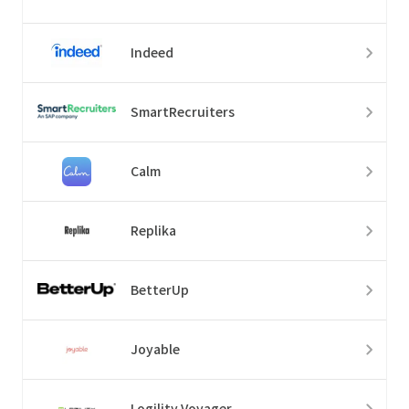
Indeed
SmartRecruiters
Calm
Replika
BetterUp
Joyable
Logility Voyager