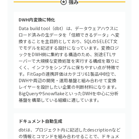
強み
DWH内変換に特化
Data build tool（dbt）は、データウェアハウスに
ロード済みの生データを「信頼できるデータ」へ変
換することを主目的としており、SQLのSELECT文
でモデルを記述する設計になっています。変換ロジ
ックをDWH側に集約する構造のため、別途ETLサ
ーバーで大規模な変換処理を実行する構成を取りに
くく、インフラをシンプルに保ちやすい点が特徴で
す。FitGapの連携評価はカテゴリ61製品中8位で、
DWHや周辺の開発・運用基盤と組み合わせて変換
レイヤーを設計したい企業の判断材料になります。
BigQueryやSnowflakeといったDWHを中心に分析
基盤を構築している組織に適しています。
ドキュメント自動生成
dbtは、プロジェクト内に記述したdescriptionなど
の情報とコマンドを組み合わせることで、ドキュメ