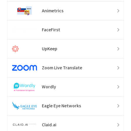
Animetrics
FaceFirst
UpKeep
Zoom Live Translate
Wordly
Eagle Eye Networks
Claid.ai