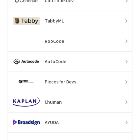
Continue.dev
TabbyML
RooCode
AutoCode
Pieces for Devs
i.human
AYUDA