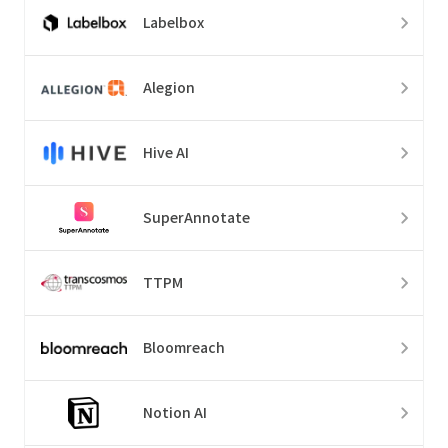
Labelbox
Alegion
Hive AI
SuperAnnotate
TTPM
Bloomreach
Notion AI