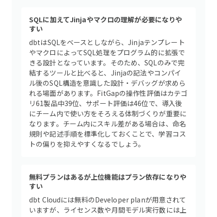
SQLに加えてJinjaやマクロの理解が必要になりや
すい
dbtはSQLをベースとしながら、Jinjaテンプレート
やマクロによってSQL処理をプログラム的に拡張で
きる設計となっています。そのため、SQLのみで完
結するツールと比べると、Jinjaの記法やコンパイ
ル後のSQL構造を意識した設計・デバッグが求めら
れる場面があります。FitGapの操作性評価はカテゴ
リ61製品中39位、サポート評価は46位で、導入後
にチーム内で使い方をそろえる体制づくりが重要に
なります。チーム内にスキル差がある場合は、命名
規則や記述手順を標準化しておくことで、学習コス
トの偏りを抑えやすくなるでしょう。
無料プランはあるが上位機能はプラン依存になりや
すい
dbt Cloudには無料のDeveloper planが用意されて
いますが、ライセンス数や月間モデル実行数には上