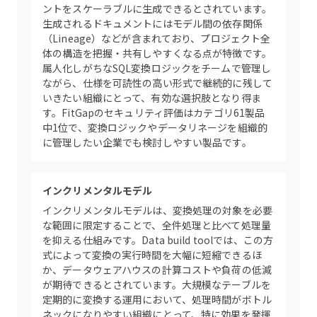
ントをスケーラブルに生成できるとされています。
生成されるドキュメントにはモデル間の依存関係
（Lineage）などが含まれており、プロジェクト全
体の構造を把握・共有しやすくなる点が特徴です。
属人化しがちなSQL変換ロジックをチームで管理し
ながら、仕様を可読性の高い形式で継続的に残して
いきたい組織にとって、有効な選択肢となり得ま
す。FitGapのセキュリティ評価はカテゴリ61製品
中1位で、変換ロジックやデータリネージを組織的
に管理したい企業でも検討しやすい製品です。
インクリメンタルモデル
インクリメンタルモデルは、変換処理の対象を必要
な範囲に限定することで、全件処理と比べて処理量
を抑える仕組みです。Data build toolでは、この方
式によって変換の実行時間を大幅に短縮できるほ
か、データウェアハウスの計算コストや負荷の低減
が期待できるとされています。大規模なテーブルを
定期的に変換する運用において、処理時間がボトル
ネックになりやすい組織にとって、特に効果を発揮