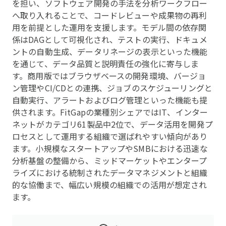
を担い、ソフトウェア開発の手法を分析ワークフロー
へ取り入れることで、コードレビューや成果物の再利
用を前提とした運用を支援します。モデル間の依存関
係はDAGとして可視化され、テストの実行、ドキュメ
ントの自動生成、データリネージの表示といった機能
を通じて、データ品質と説明責任の強化に寄与しま
す。商用版ではブラウザベースの開発環境、バージョ
ン管理やCI/CDとの連携、ジョブのスケジューリングと
自動実行、アラートおよびログ管理といった機能も提
供されます。FitGapの業種別シェアではIT、インター
ネットがカテゴリ61製品中2位で、データ活用を開発プ
ロセスとして運用する組織で選ばれやすい傾向があり
ます。小規模なスタートアップやSMBにおける迅速な
分析基盤の整備から、ミッドマーケットやエンタープ
ライズにおける統制されたデータマネジメントと組織
的な協働まで、幅広い規模の組織での活用が想定され
ます。