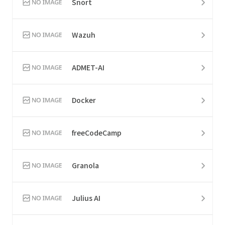
Snort
Wazuh
ADMET-AI
Docker
freeCodeCamp
Granola
Julius AI