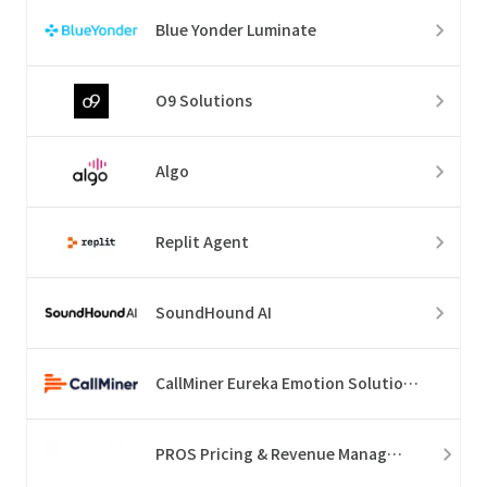
Blue Yonder Luminate
O9 Solutions
Algo
Replit Agent
SoundHound AI
CallMiner Eureka Emotion Solution Suite
PROS Pricing & Revenue Management