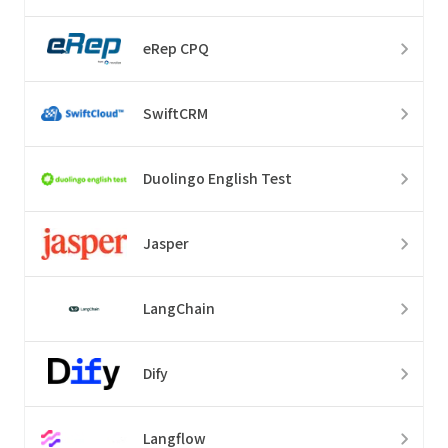
eRep CPQ
SwiftCRM
Duolingo English Test
Jasper
LangChain
Dify
Langflow