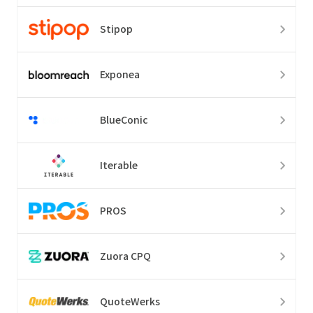
Stipop
Exponea
BlueConic
Iterable
PROS
Zuora CPQ
QuoteWerks