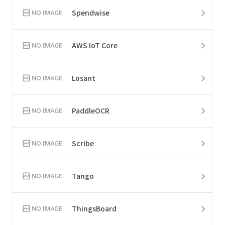
Spendwise
AWS IoT Core
Losant
PaddleOCR
Scribe
Tango
ThingsBoard