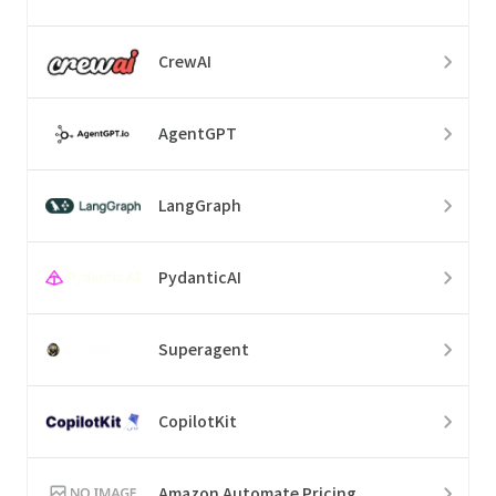
CrewAI
AgentGPT
LangGraph
PydanticAI
Superagent
CopilotKit
Amazon Automate Pricing