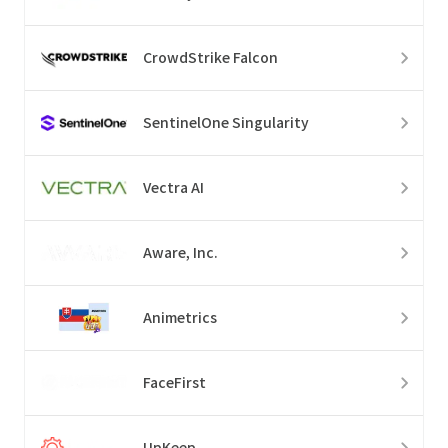
CrowdStrike Falcon
SentinelOne Singularity
Vectra AI
Aware, Inc.
Animetrics
FaceFirst
UpKeep