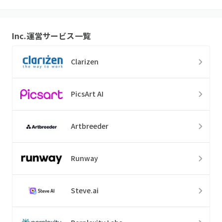
Inc.
運営サービス一覧
Clarizen
PicsArt AI
Artbreeder
Runway
Steve.ai