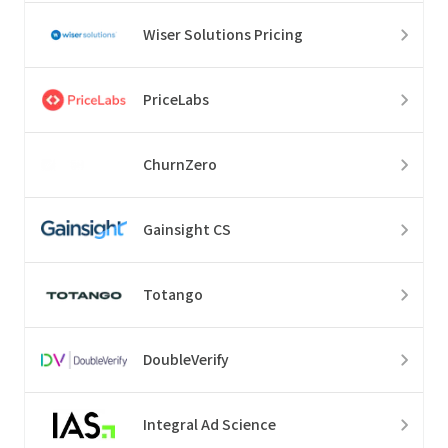
Wiser Solutions Pricing
PriceLabs
ChurnZero
Gainsight CS
Totango
DoubleVerify
Integral Ad Science