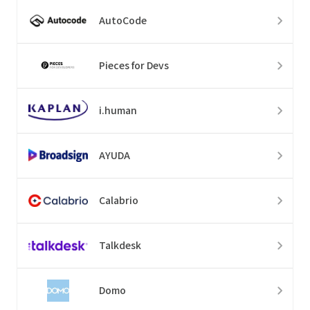
AutoCode
Pieces for Devs
i.human
AYUDA
Calabrio
Talkdesk
Domo