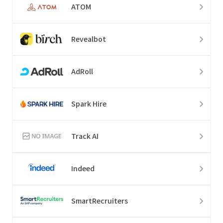
ATOM
Revealbot
AdRoll
Spark Hire
Track AI
Indeed
SmartRecruiters