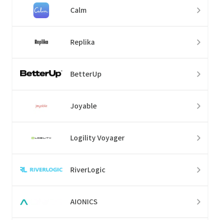
Calm
Replika
BetterUp
Joyable
Logility Voyager
RiverLogic
AIONICS