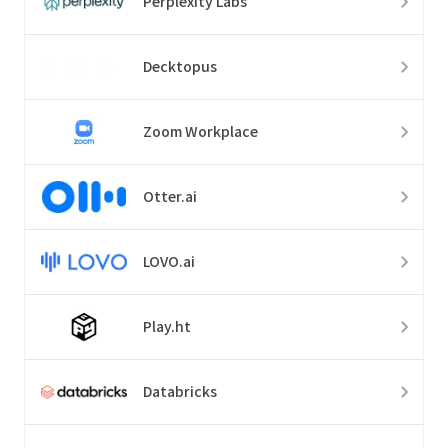
Perplexity Labs
Decktopus
Zoom Workplace
Otter.ai
LOVO.ai
Play.ht
Databricks