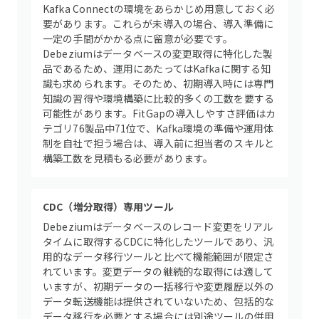
Kafka Connectの環境をあらかじめ用意しておく必
要があります。これらが未導入の場合、導入準備に
一定の手間がかかる点に留意が必要です。
Debeziumはデータベースの変更取得に特化した製
品であるため、運用にあたってはKafkaに関する知
識も求められます。そのため、初期導入時には専門
知識の習得や環境構築に比較的多くの工数を要する
可能性があります。FitGapの導入しやすさ評価はカ
テゴリ76製品中71位で、Kafka環境の準備や運用体
制を自社で担う場合は、導入前に担当者のスキルと
構築工数を見積もる必要があります。
CDC（増分取得）専用ツール
Debeziumはデータベースのレコード変更をリアル
タイムに取得するCDCに特化したツールであり、汎
用的なデータ移行ツールと比べて機能範囲が限定さ
れています。変更データの継続的な取得には適して
いますが、初期データの一括移行や変更履歴以外の
データ転送機能は提供されていないため、包括的な
データ移行を必要とする場合には別途ツールの併用