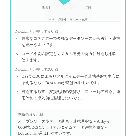
機能性
料金
連携・拡張性
サポート充実
Debezium
と比較して良い点
○
豊富なコネクターで多様なデータソースから移行・連携
を進めやすいです。
○
コード不要の設定とカスタム開発の両方に対応し柔軟に
使えます。
Debezium
と比較して悪い点
×
OSS型CDCによるリアルタイムデータ連携基盤を中心に
据えるなら、Debeziumが選ばれやすいです。
×
対応する形式、変換処理の複雑さ、エラー時の対応、運
用体制は導入前に整理したいです。
判断の分かれ目
オープンソース型データ統合・連携基盤ならAirbyte、
OSS型CDCによるリアルタイムデータ連携基盤なら
Debeziumが選ばれやすいです。