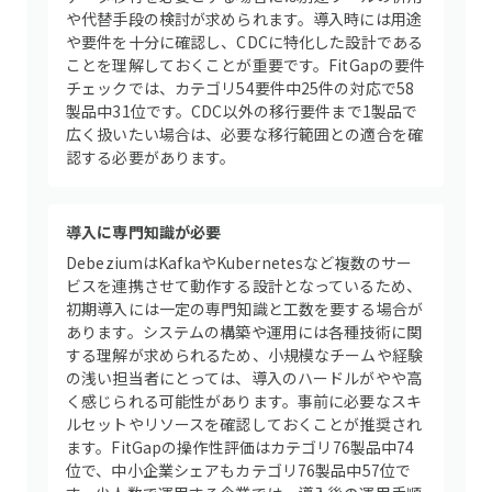
や代替手段の検討が求められます。導入時には用途
や要件を十分に確認し、CDCに特化した設計である
ことを理解しておくことが重要です。FitGapの要件
チェックでは、カテゴリ54要件中25件の対応で58
製品中31位です。CDC以外の移行要件まで1製品で
広く扱いたい場合は、必要な移行範囲との適合を確
認する必要があります。
導入に専門知識が必要
DebeziumはKafkaやKubernetesなど複数のサー
ビスを連携させて動作する設計となっているため、
初期導入には一定の専門知識と工数を要する場合が
あります。システムの構築や運用には各種技術に関
する理解が求められるため、小規模なチームや経験
の浅い担当者にとっては、導入のハードルがやや高
く感じられる可能性があります。事前に必要なスキ
ルセットやリソースを確認しておくことが推奨され
ます。FitGapの操作性評価はカテゴリ76製品中74
位で、中小企業シェアもカテゴリ76製品中57位で