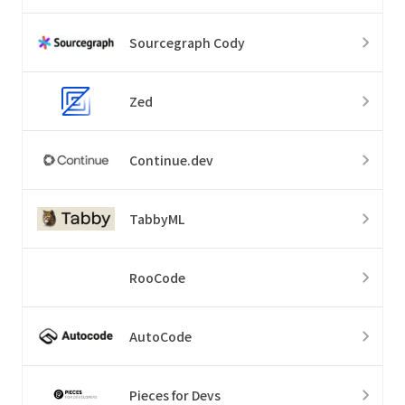
Sourcegraph Cody
Zed
Continue.dev
TabbyML
RooCode
AutoCode
Pieces for Devs