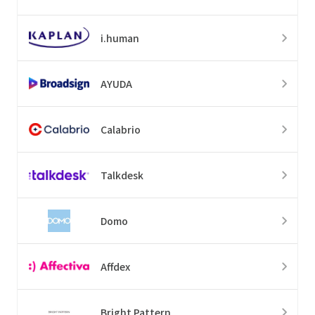
i.human
AYUDA
Calabrio
Talkdesk
Domo
Affdex
Bright Pattern