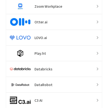
Zoom Workplace
Otter.ai
LOVO.ai
Play.ht
Databricks
DataRobot
C3 AI