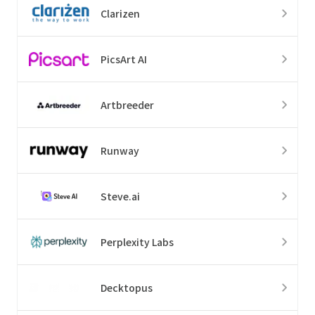
Clarizen
PicsArt AI
Artbreeder
Runway
Steve.ai
Perplexity Labs
Decktopus