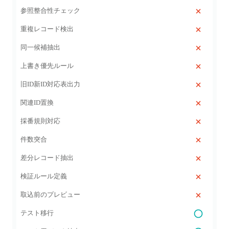
参照整合性チェック
重複レコード検出
同一候補抽出
上書き優先ルール
旧ID新ID対応表出力
関連ID置換
採番規則対応
件数突合
差分レコード抽出
検証ルール定義
取込前のプレビュー
テスト移行