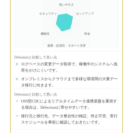
使いやすさ
セキュリティ
セットアップ
機能性
料金
連携・拡張性
サポート充実
Debezium
と比較して良い点
○
ログベースの変更データ取得で、稼働中のシステムへ負
荷をかけにくいです。
○
オンプレミスからクラウドまで多様な環境間の大量デー
タ移行に向きます。
Debezium
と比較して悪い点
×
OSS型CDCによるリアルタイムデータ連携基盤を重視す
る場合は、Debeziumに寄せやすいです。
×
移行元と移行先、データ整合性の検証、停止可否、実行
スケジュールを事前に確認しておきたいです。