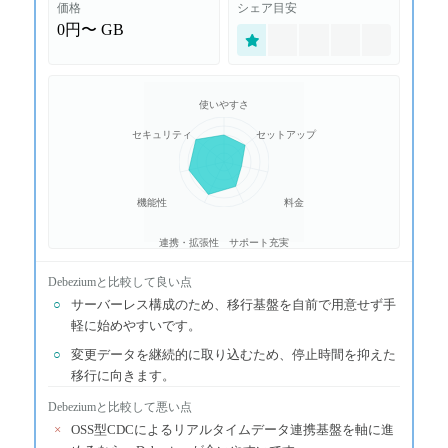
価格
シェア目安
0円〜
GB
使いやすさ
セキュリティ
セットアップ
機能性
料金
連携・拡張性
サポート充実
Debezium
と比較して良い点
○
サーバーレス構成のため、移行基盤を自前で用意せず手
軽に始めやすいです。
○
変更データを継続的に取り込むため、停止時間を抑えた
移行に向きます。
Debezium
と比較して悪い点
×
OSS型CDCによるリアルタイムデータ連携基盤を軸に進