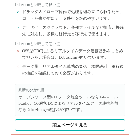
Debezium
と比較して良い点
○
ドラッグ＆ドロップ操作で処理を組み立てられるため、
コードを書かずにデータ移行を進めやすいです。
○
データベースやクラウド、各種ファイルなど幅広い接続
先に対応し、多様な移行元と移行先で使えます。
Debezium
と比較して悪い点
×
OSS型CDCによるリアルタイムデータ連携基盤をまとめ
て担いたい場合は、Debeziumが向いています。
×
データ量、リアルタイム連携の要否、権限設計、移行後
の検証を確認しておく必要があります。
判断の分かれ目
オープンソース型ETLデータ統合ツールならTalend Open
Studio、OSS型CDCによるリアルタイムデータ連携基盤
ならDebeziumが選ばれやすいです。
製品ページを見る