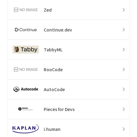
Zed
Continue.dev
TabbyML
RooCode
AutoCode
Pieces for Devs
i.human