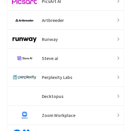
PicsArt AI
Artbreeder
Runway
Steve.ai
Perplexity Labs
Decktopus
Zoom Workplace