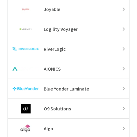
Joyable
Logility Voyager
RiverLogic
AIONICS
Blue Yonder Luminate
O9 Solutions
Algo