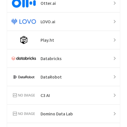
Otter.ai
LOVO.ai
Play.ht
Databricks
DataRobot
C3 AI
Domino Data Lab