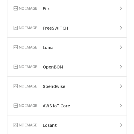
Fiix
FreeSWITCH
Luma
OpenBOM
Spendwise
AWS IoT Core
Losant