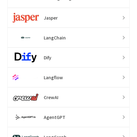
Jasper
LangChain
Dify
Langflow
CrewAI
AgentGPT
LangGraph