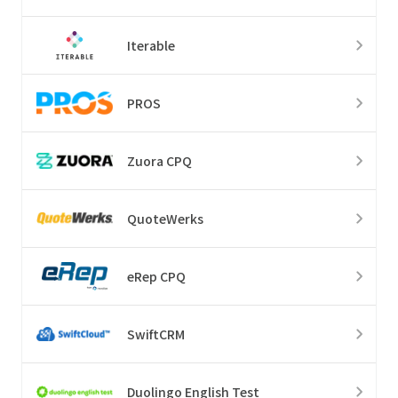
Iterable
PROS
Zuora CPQ
QuoteWerks
eRep CPQ
SwiftCRM
Duolingo English Test