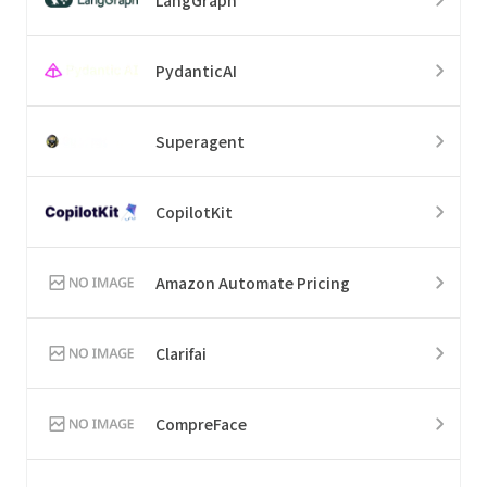
PydanticAI
Superagent
CopilotKit
Amazon Automate Pricing
Clarifai
CompreFace