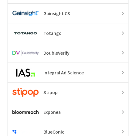
Gainsight CS
Totango
DoubleVerify
Integral Ad Science
Stipop
Exponea
BlueConic