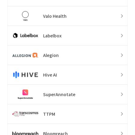
Valo Health
Labelbox
Alegion
Hive AI
SuperAnnotate
TTPM
Bloomreach