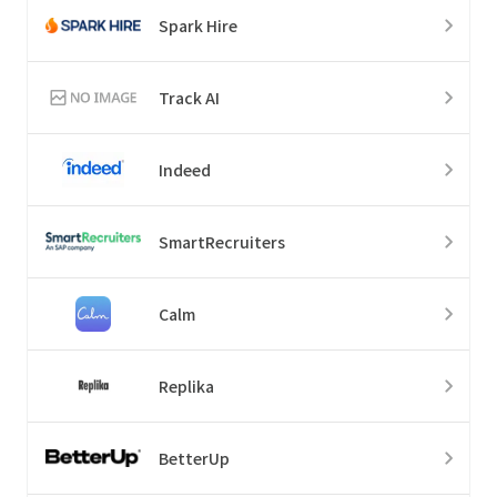
Spark Hire
Track AI
Indeed
SmartRecruiters
Calm
Replika
BetterUp