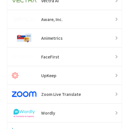
Vectra AI
Aware, Inc.
Animetrics
FaceFirst
UpKeep
Zoom Live Translate
Wordly