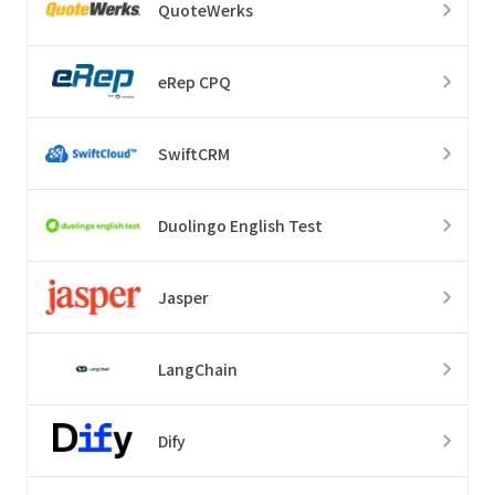
QuoteWerks
eRep CPQ
SwiftCRM
Duolingo English Test
Jasper
LangChain
Dify