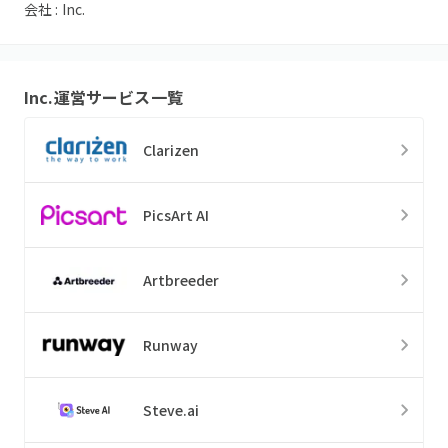
会社 :
Inc.
Inc.
運営サービス一覧
Clarizen
PicsArt AI
Artbreeder
Runway
Steve.ai