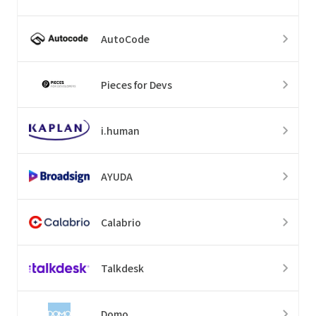
AutoCode
Pieces for Devs
i.human
AYUDA
Calabrio
Talkdesk
Domo