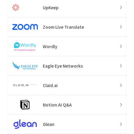
UpKeep
Zoom Live Translate
Wordly
Eagle Eye Networks
Claid.ai
Notion AI Q&A
Glean