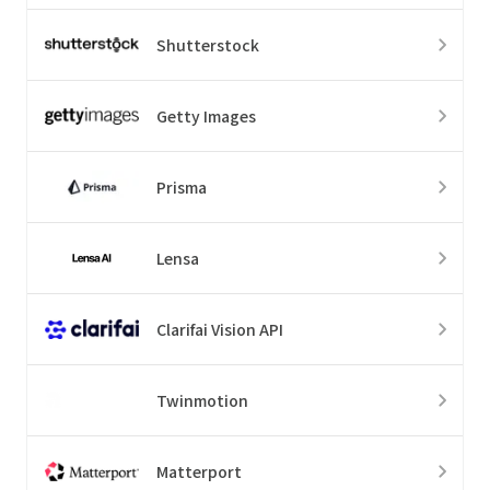
Shutterstock
Getty Images
Prisma
Lensa
Clarifai Vision API
Twinmotion
Matterport