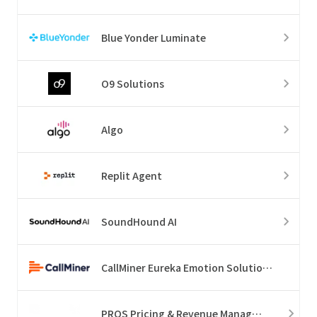
Blue Yonder Luminate
O9 Solutions
Algo
Replit Agent
SoundHound AI
CallMiner Eureka Emotion Solution Suite
PROS Pricing & Revenue Management