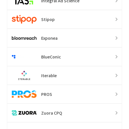
Integral Ad Science
Stipop
Exponea
BlueConic
Iterable
PROS
Zuora CPQ