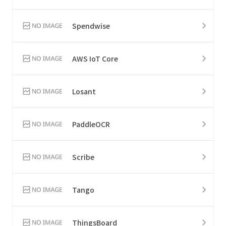
Spendwise
AWS IoT Core
Losant
PaddleOCR
Scribe
Tango
ThingsBoard