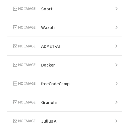
Snort
Wazuh
ADMET-AI
Docker
freeCodeCamp
Granola
Julius AI