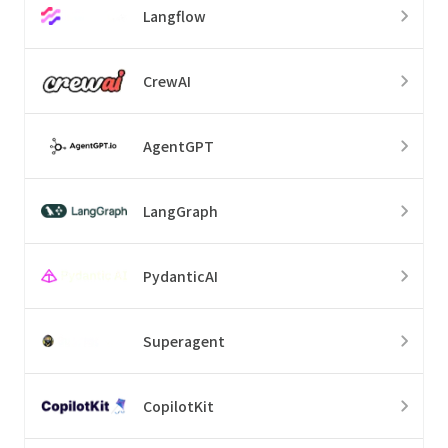
Langflow
CrewAI
AgentGPT
LangGraph
PydanticAI
Superagent
CopilotKit