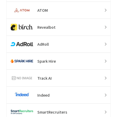
ATOM
Revealbot
AdRoll
Spark Hire
Track AI
Indeed
SmartRecruiters