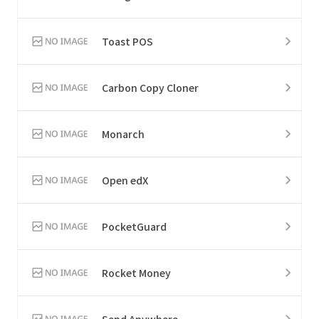
Toast POS
Carbon Copy Cloner
Monarch
Open edX
PocketGuard
Rocket Money
Send Anywhere