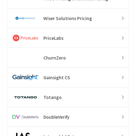
Wiser Solutions Pricing
PriceLabs
ChurnZero
Gainsight CS
Totango
DoubleVerify