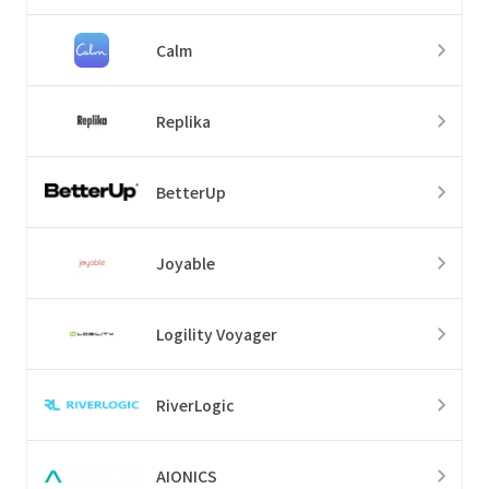
Calm
Replika
BetterUp
Joyable
Logility Voyager
RiverLogic
AIONICS