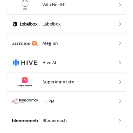
Valo Health
Labelbox
Alegion
Hive AI
SuperAnnotate
TTPM
Bloomreach