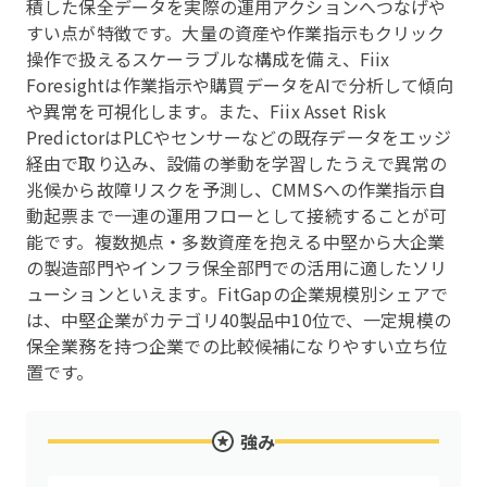
積した保全データを実際の運用アクションへつなげや
すい点が特徴です。大量の資産や作業指示もクリック
操作で扱えるスケーラブルな構成を備え、Fiix
Foresightは作業指示や購買データをAIで分析して傾向
や異常を可視化します。また、Fiix Asset Risk
PredictorはPLCやセンサーなどの既存データをエッジ
経由で取り込み、設備の挙動を学習したうえで異常の
兆候から故障リスクを予測し、CMMSへの作業指示自
動起票まで一連の運用フローとして接続することが可
能です。複数拠点・多数資産を抱える中堅から大企業
の製造部門やインフラ保全部門での活用に適したソリ
ューションといえます。FitGapの企業規模別シェアで
は、中堅企業がカテゴリ40製品中10位で、一定規模の
保全業務を持つ企業での比較候補になりやすい立ち位
置です。
強み