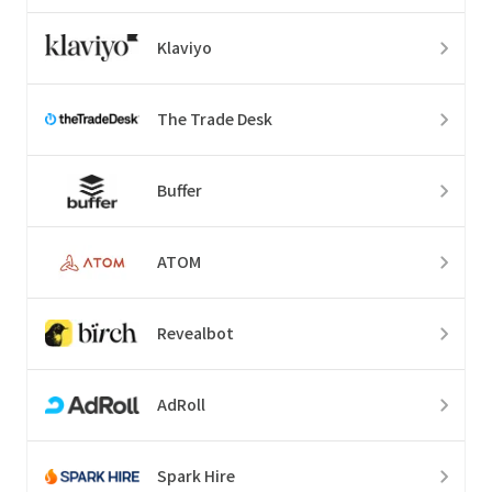
Klaviyo
The Trade Desk
Buffer
ATOM
Revealbot
AdRoll
Spark Hire