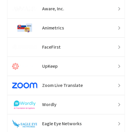
Aware, Inc.
Animetrics
FaceFirst
UpKeep
Zoom Live Translate
Wordly
Eagle Eye Networks