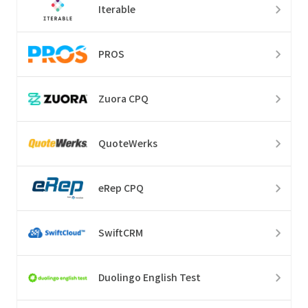
Iterable
PROS
Zuora CPQ
QuoteWerks
eRep CPQ
SwiftCRM
Duolingo English Test