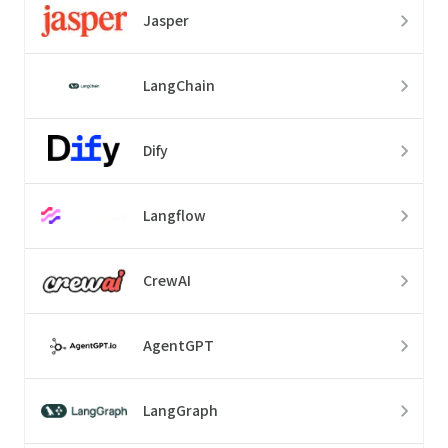
Jasper
LangChain
Dify
Langflow
CrewAI
AgentGPT
LangGraph