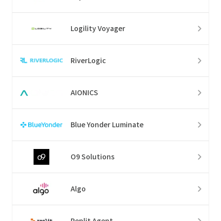
Logility Voyager
RiverLogic
AIONICS
Blue Yonder Luminate
O9 Solutions
Algo
Replit Agent