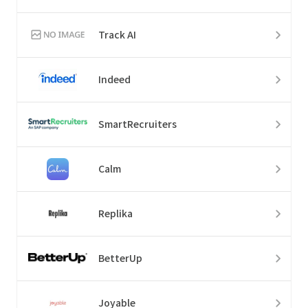
Track AI
Indeed
SmartRecruiters
Calm
Replika
BetterUp
Joyable