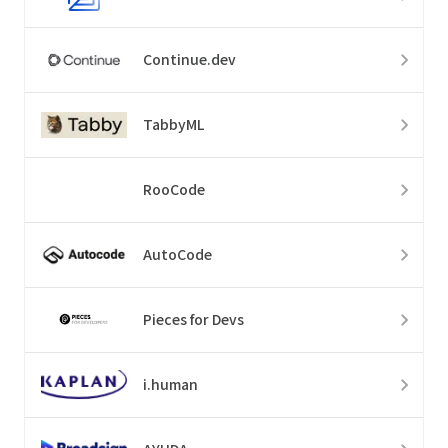
Continue.dev
TabbyML
RooCode
AutoCode
Pieces for Devs
i.human