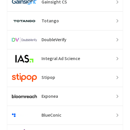
Gainsight CS
Totango
DoubleVerify
Integral Ad Science
Stipop
Exponea
BlueConic