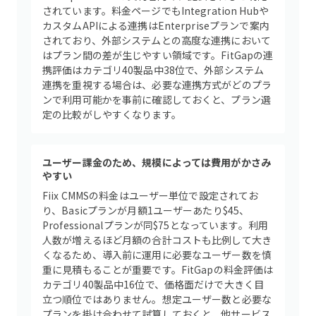
されています。料金ページでもIntegration Hubや
カスタムAPIによる連携はEnterpriseプランで案内
されており、外部システムとの高度な連携において
はプラン間の差が生じやすい領域です。FitGapの連
携評価はカテゴリ40製品中38位で、外部システム
連携を重視する場合は、必要な連携方式がどのプラ
ンで利用可能かを事前に確認しておくと、プラン選
定の比較がしやすくなります。
ユーザー課金のため、規模によっては費用がかさみ
やすい
Fiix CMMSの料金はユーザー単位で設定されてお
り、Basicプランが月額1ユーザーあたり$45、
Professionalプランが同$75となっています。利用
人数が増えるほど月額の合計コストも比例して大き
くなるため、導入前に運用に必要なユーザー数を慎
重に見積もることが重要です。FitGapの料金評価は
カテゴリ40製品中16位で、価格面だけで大きく目
立つ順位ではありません。想定ユーザー数と必要な
プランを掛け合わせて試算しておくと、他サービス