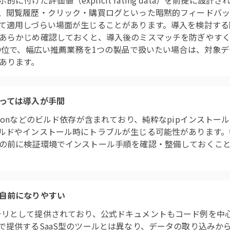
示的に付けた評価値（explicit rating data）を前提に設計
、閲覧履歴・クリック・購買ログといった暗黙的フィードバ
て適用しづらい場面が生じることがあります。導入を検討する
あらかじめ確認しておくと、導入後のミスマッチを防ぎやすくなり
39位で、幅広い推薦業務を1つの製品で扱いたい場合は、対象
あります。
っては導入が手間
honなどのビルド依存が含まれており、純粋なpipインストー
ルドやインストール時にトラブルが生じる可能性があります。
の前に検証環境でインストール手順を確認・整備しておくこ
自前になりやすい
onライブラリとして提供されており、公式ドキュメントもコード例を
で提供するSaaS型のツールとは異なり、データの取り込みか