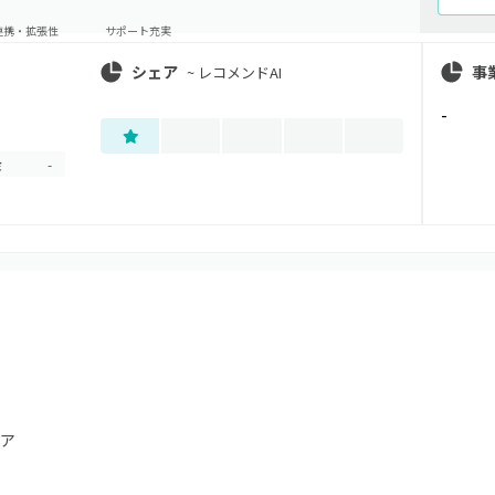
連携・拡張性
サポート充実
シェア
事
~
レコメンドAI
-
金
-
ア