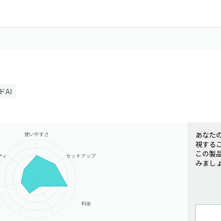
AI
あなた
使いやすさ
視する
この製
ティ
セットアップ
みまし
料金