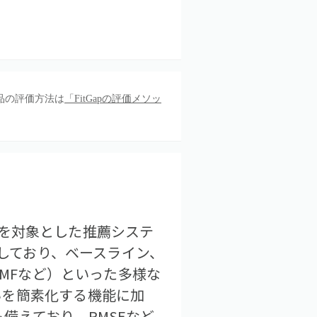
品の評価方法は
「FitGapの評価メソッ
ータを対象とした推薦システ
用しており、ベースライン、
NMFなど）といった多様な
いを簡素化する機能に加
備えており、RMSEなど