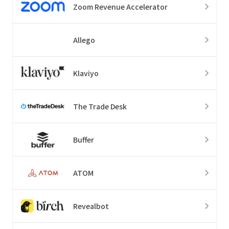
Zoom Revenue Accelerator
Allego
Klaviyo
The Trade Desk
Buffer
ATOM
Revealbot