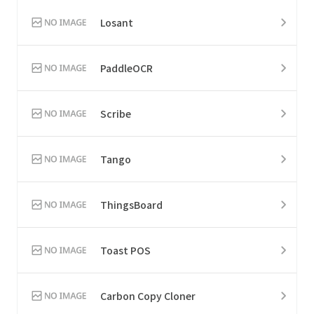
Losant
PaddleOCR
Scribe
Tango
ThingsBoard
Toast POS
Carbon Copy Cloner