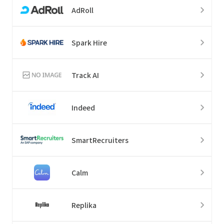
AdRoll
Spark Hire
Track AI
Indeed
SmartRecruiters
Calm
Replika