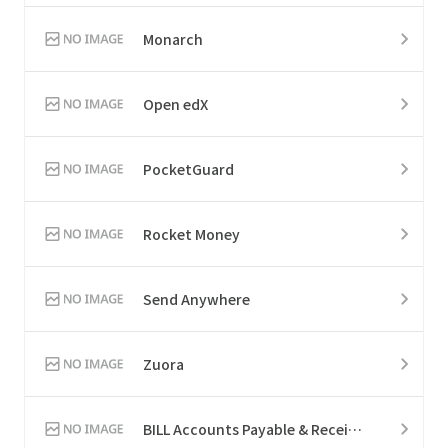
Monarch
Open edX
PocketGuard
Rocket Money
Send Anywhere
Zuora
BILL Accounts Payable & Receivable