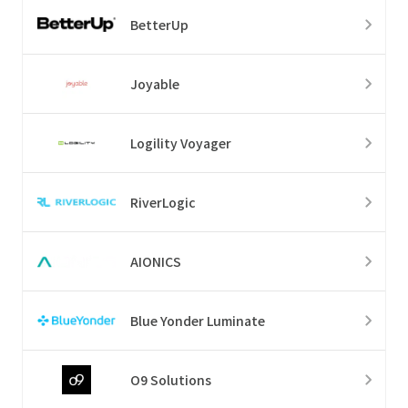
BetterUp
Joyable
Logility Voyager
RiverLogic
AIONICS
Blue Yonder Luminate
O9 Solutions