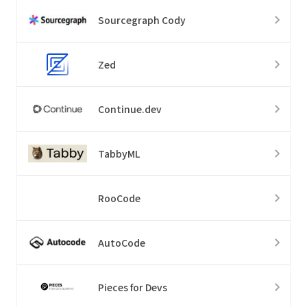
Sourcegraph Cody
Zed
Continue.dev
TabbyML
RooCode
AutoCode
Pieces for Devs