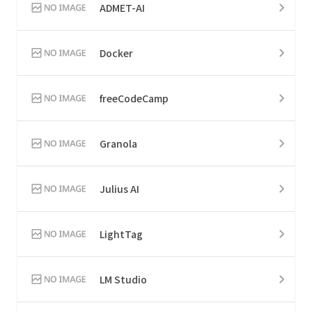
ADMET-AI
Docker
freeCodeCamp
Granola
Julius AI
LightTag
LM Studio