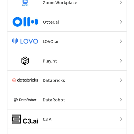
Zoom Workplace
Otter.ai
LOVO.ai
Play.ht
Databricks
DataRobot
C3 AI