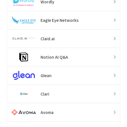
Wordly
Eagle Eye Networks
Claid.ai
Notion AI Q&A
Glean
Clari
Avoma