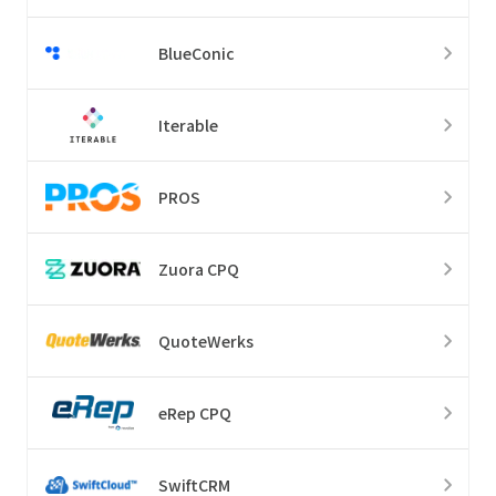
BlueConic
Iterable
PROS
Zuora CPQ
QuoteWerks
eRep CPQ
SwiftCRM