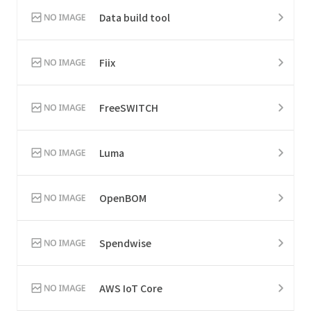
Data build tool
Fiix
FreeSWITCH
Luma
OpenBOM
Spendwise
AWS IoT Core