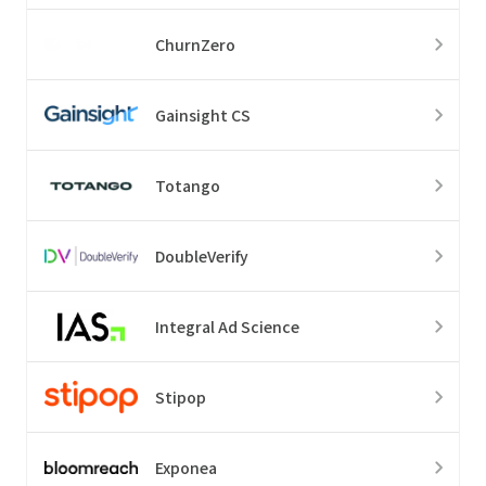
ChurnZero
Gainsight CS
Totango
DoubleVerify
Integral Ad Science
Stipop
Exponea