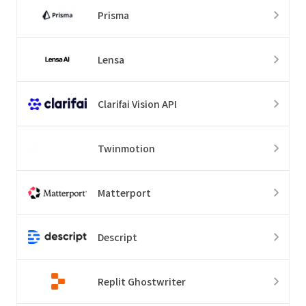
Prisma
Lensa
Clarifai Vision API
Twinmotion
Matterport
Descript
Replit Ghostwriter