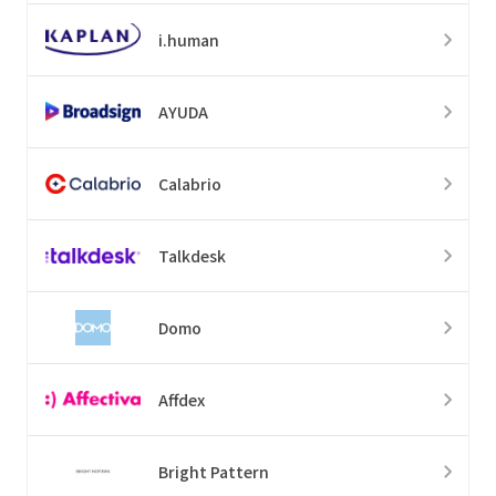
i.human
AYUDA
Calabrio
Talkdesk
Domo
Affdex
Bright Pattern