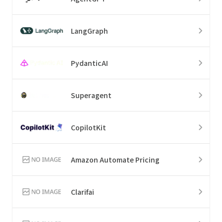
LangGraph
PydanticAI
Superagent
CopilotKit
Amazon Automate Pricing
Clarifai