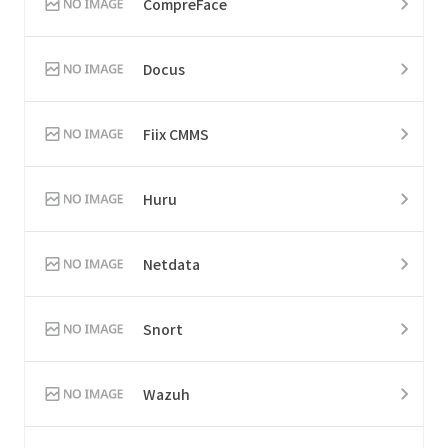
CompreFace
Docus
Fiix CMMS
Huru
Netdata
Snort
Wazuh