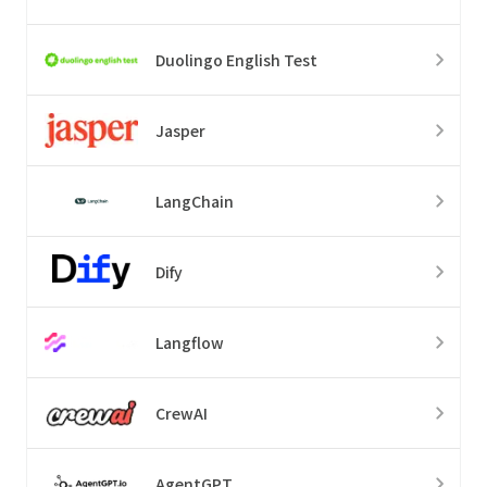
Duolingo English Test
Jasper
LangChain
Dify
Langflow
CrewAI
AgentGPT