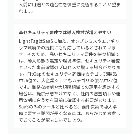
入前に用途との適合性を慎重に見極めることが望ま
れます。
高セキュリティ要件では導入検討が増えやすい
LightTagはSaaSに加え、オンプレミスやエアギャ
ップ環境での提供にも対応しているとされていま
す。そのため、高いセキュリティ要件を持つ組織で
は、導入形態の選定や環境準備、セキュリティ審査
といった事前確認のプロセスが増える場合がありま
す。FitGapのセキュリティ評価はカテゴリ38製品
中26位で、大企業シェアもカテゴリ38製品中37位
です。厳格な統制や大規模組織での運用を想定する
場合は、提供形態だけでなく、社内の審査項目や運
用体制に合うかを事前に確認する必要があります。
SaaSのみのツールと比べると、要件次第で導入準
備に要する期間が長くなる点は、あらかじめ考慮し
ておくことが望ましいでしょう。