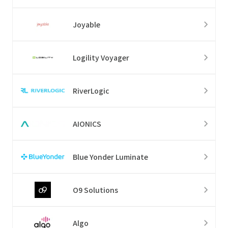
Joyable
Logility Voyager
RiverLogic
AIONICS
Blue Yonder Luminate
O9 Solutions
Algo