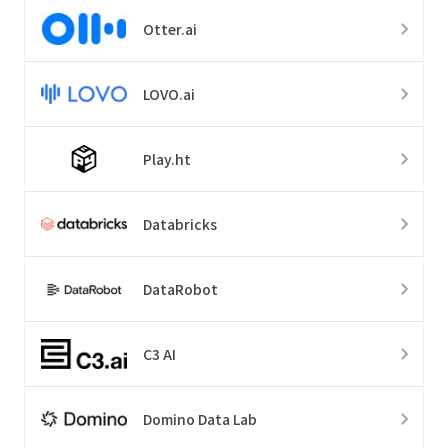
Otter.ai
LOVO.ai
Play.ht
Databricks
DataRobot
C3 AI
Domino Data Lab