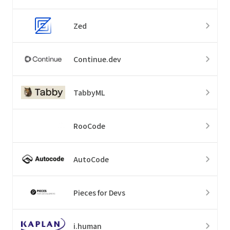
Zed
Continue.dev
TabbyML
RooCode
AutoCode
Pieces for Devs
i.human