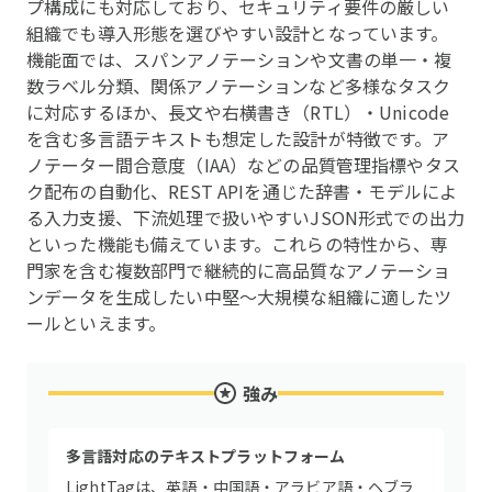
プ構成にも対応しており、セキュリティ要件の厳しい
組織でも導入形態を選びやすい設計となっています。
機能面では、スパンアノテーションや文書の単一・複
数ラベル分類、関係アノテーションなど多様なタスク
に対応するほか、長文や右横書き（RTL）・Unicode
を含む多言語テキストも想定した設計が特徴です。ア
ノテーター間合意度（IAA）などの品質管理指標やタス
ク配布の自動化、REST APIを通じた辞書・モデルによ
る入力支援、下流処理で扱いやすいJSON形式での出力
といった機能も備えています。これらの特性から、専
門家を含む複数部門で継続的に高品質なアノテーショ
ンデータを生成したい中堅〜大規模な組織に適したツ
ールといえます。
強み
多言語対応のテキストプラットフォーム
LightTagは、英語・中国語・アラビア語・ヘブラ