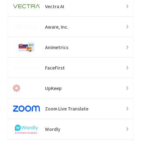
Vectra AI
Aware, Inc.
Animetrics
FaceFirst
UpKeep
Zoom Live Translate
Wordly