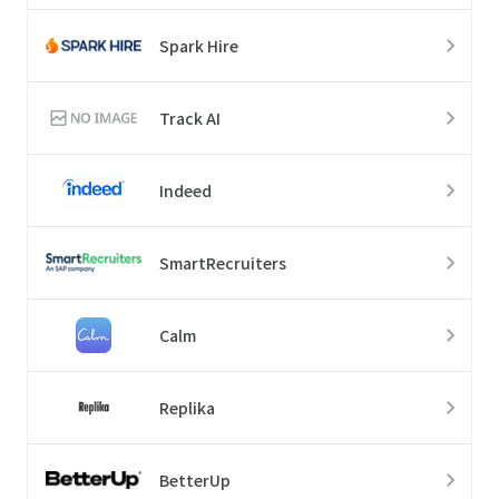
Spark Hire
Track AI
Indeed
SmartRecruiters
Calm
Replika
BetterUp