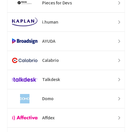
Pieces for Devs
i.human
AYUDA
Calabrio
Talkdesk
Domo
Affdex