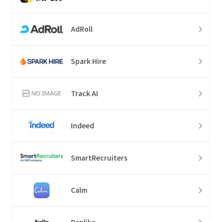
AdRoll
Spark Hire
Track AI
Indeed
SmartRecruiters
Calm