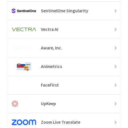
SentinelOne Singularity
Vectra AI
Aware, Inc.
Animetrics
FaceFirst
UpKeep
Zoom Live Translate