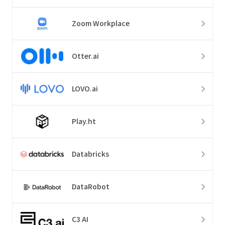
Zoom Workplace
Otter.ai
LOVO.ai
Play.ht
Databricks
DataRobot
C3 AI