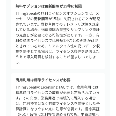
無料オプションは更新間隔が15秒に制限
ThingSpeakの無料ライセンスオプションでは、メ
ッセージの更新間隔が15秒に制限されることが明記
されています。数秒単位でのテレメトリ送信を想定
している場合、送信間隔の調整やサンプリング設計
の見直しが必要になる可能性があります。一方、有
料の標準ライセンスでは最短1秒ごとの更新が可能
とされているため、リアルタイム性の高いデータ収
集を要件とする場合は、ライセンス条件を踏まえた
うえで導入可否を検討することが望ましいでしょ
う。
商用利用は標準ライセンスが必要
ThingSpeakのLicensing FAQでは、商用利用には
標準商用ライセンスの取得が必要と定められていま
す。そのため、業務用途で継続的に導入する場合
は、無料枠ではなく有償ライセンスを前提とした予
算計画になりやすい点に注意が必要です。概念実証
（PoC）段階は無料枠で進められても、本番環境へ