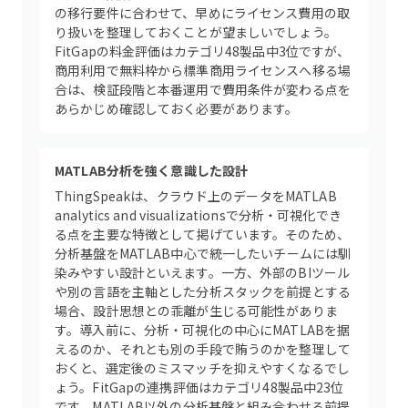
の移行要件に合わせて、早めにライセンス費用の取
り扱いを整理しておくことが望ましいでしょう。
FitGapの料金評価はカテゴリ48製品中3位ですが、
商用利用で無料枠から標準商用ライセンスへ移る場
合は、検証段階と本番運用で費用条件が変わる点を
あらかじめ確認しておく必要があります。
MATLAB分析を強く意識した設計
ThingSpeakは、クラウド上のデータをMATLAB
analytics and visualizationsで分析・可視化でき
る点を主要な特徴として掲げています。そのため、
分析基盤をMATLAB中心で統一したいチームには馴
染みやすい設計といえます。一方、外部のBIツール
や別の言語を主軸とした分析スタックを前提とする
場合、設計思想との乖離が生じる可能性がありま
す。導入前に、分析・可視化の中心にMATLABを据
えるのか、それとも別の手段で賄うのかを整理して
おくと、選定後のミスマッチを抑えやすくなるでし
ょう。FitGapの連携評価はカテゴリ48製品中23位
です。MATLAB以外の分析基盤と組み合わせる前提