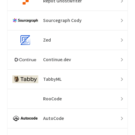
Replit Ghostwriter
Sourcegraph Cody
Zed
Continue.dev
TabbyML
RooCode
AutoCode