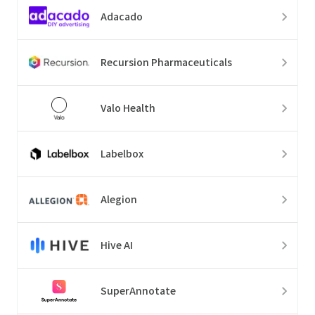
Adacado
Recursion Pharmaceuticals
Valo Health
Labelbox
Alegion
Hive AI
SuperAnnotate