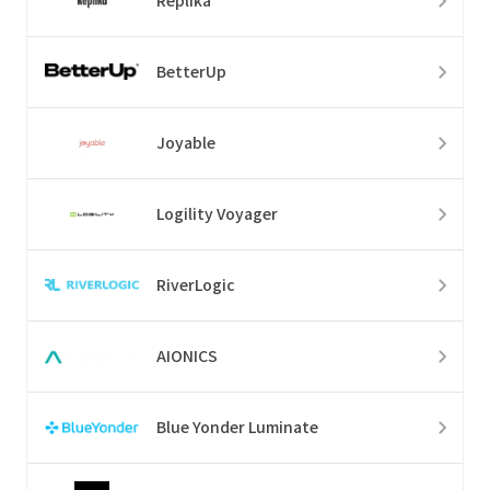
Replika
BetterUp
Joyable
Logility Voyager
RiverLogic
AIONICS
Blue Yonder Luminate