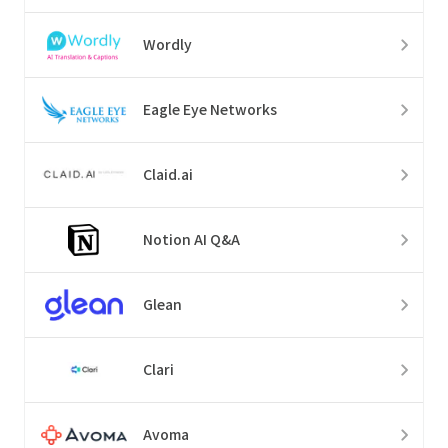
Wordly
Eagle Eye Networks
Claid.ai
Notion AI Q&A
Glean
Clari
Avoma