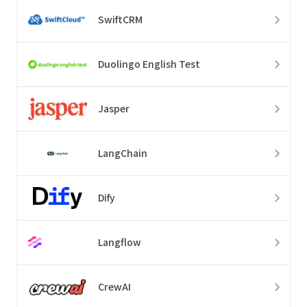
SwiftCRM
Duolingo English Test
Jasper
LangChain
Dify
Langflow
CrewAI