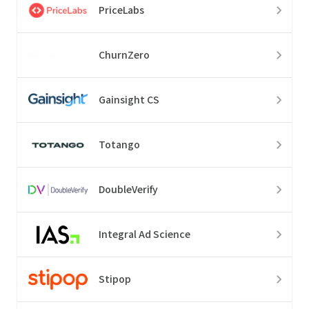
PriceLabs
ChurnZero
Gainsight CS
Totango
DoubleVerify
Integral Ad Science
Stipop