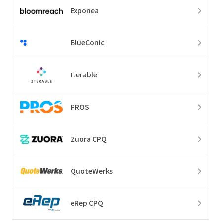
Exponea
BlueConic
Iterable
PROS
Zuora CPQ
QuoteWerks
eRep CPQ