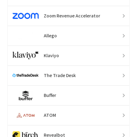
Zoom Revenue Accelerator
Allego
Klaviyo
The Trade Desk
Buffer
ATOM
Revealbot