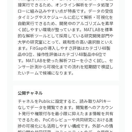
接実行できるため、オンライン解析をデータ処理フ
ローに組み込みやすい点が特長です。データの受信
タイミングやスケジュールに応じて解析・可視化を
自動実行できるため、開発中のアルゴリズムを素早
く試しやすい環境が整っています。MATLABを標準
的な解析ツールとして採用している研究開発部門や
大学の研究室にとって、親和性の高い選択肢といえ
ます。FitGapの導入しやすさ評価はカテゴリ48製
品中1位、操作性評価はカテゴリ48製品中6位で
す。MATLABを使った解析フローを小さく試し、セ
ンサー計測から可視化までの流れを短期間で検証し
たいチームで候補になります。
公開チャネル
チャネルをPublicに設定すると、読み取りAPIキー
なしでデータを閲覧できます。閲覧者へのアカウン
ト発行や権限付与を最小限に抑えたまま情報を共有
できるため、PoCのレビューや共同研究における進
捗の可視化にも活用しやすい構成です。外部への情