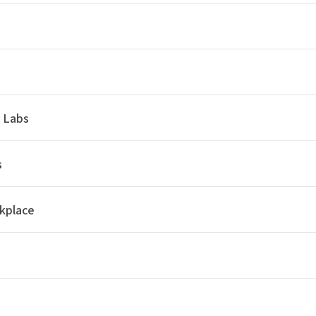
y Labs
s
kplace