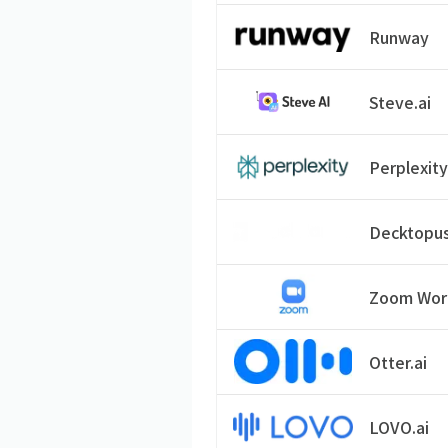
Runway
Steve.ai
Perplexit
Decktopu
Zoom Wor
Otter.ai
LOVO.ai