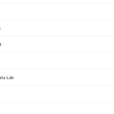
s
t
ata Lab