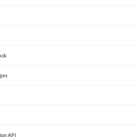
ock
ges
sion API