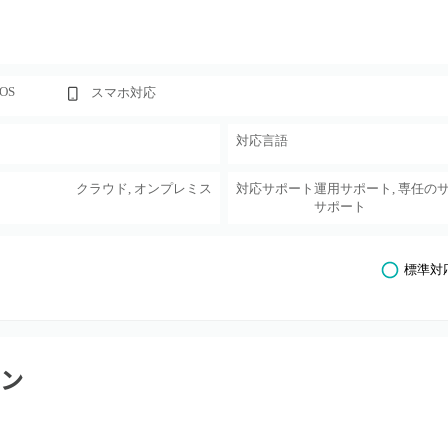
cOS
スマホ対応
対応言語
クラウド, オンプレミス
対応サポート
運用サポート, 専任の
サポート
標準対
ラン