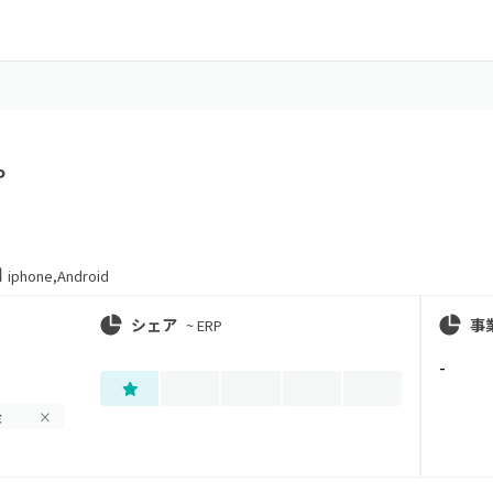
P
iphone
,
Android
シェア
事
~
ERP
-
金
×