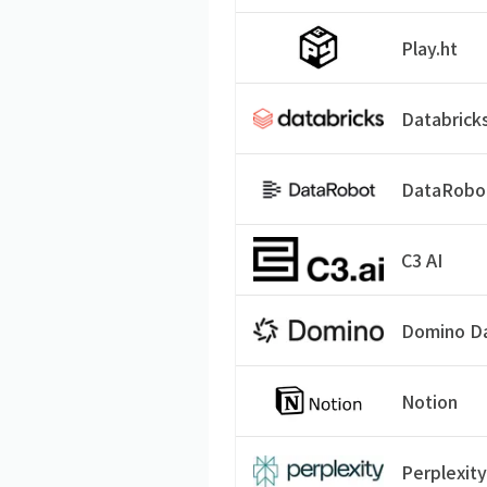
Play.ht
Databrick
DataRobo
C3 AI
Domino D
Notion
Perplexity