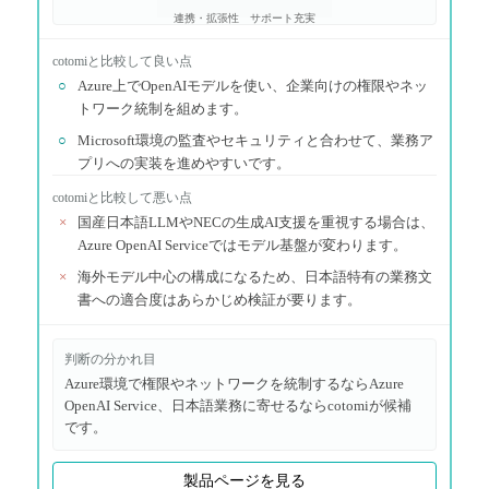
連携・拡張性
サポート充実
cotomi
と比較して良い点
○
Azure上でOpenAIモデルを使い、企業向けの権限やネッ
トワーク統制を組めます。
○
Microsoft環境の監査やセキュリティと合わせて、業務ア
プリへの実装を進めやすいです。
cotomi
と比較して悪い点
×
国産日本語LLMやNECの生成AI支援を重視する場合は、
Azure OpenAI Serviceではモデル基盤が変わります。
×
海外モデル中心の構成になるため、日本語特有の業務文
書への適合度はあらかじめ検証が要ります。
判断の分かれ目
Azure環境で権限やネットワークを統制するならAzure
OpenAI Service、日本語業務に寄せるならcotomiが候補
です。
製品ページを見る