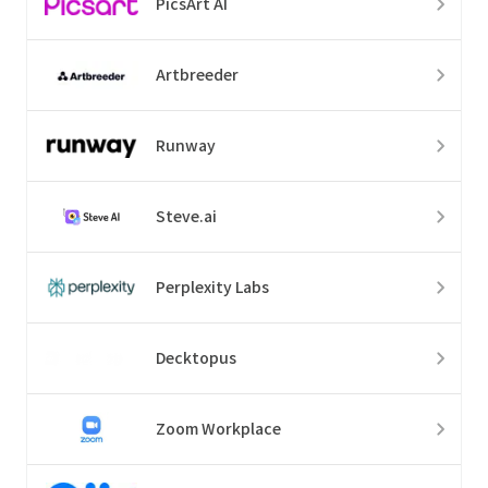
PicsArt AI
Artbreeder
Runway
Steve.ai
Perplexity Labs
Decktopus
Zoom Workplace