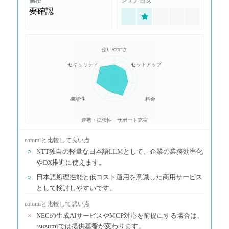
要確認
使いやすさ
セキュリティ
セットアップ
機能性
料金
連携・拡張性
サポート充実
cotomi
と比較して良い点
○
NTT独自の軽量な日本語LLMとして、企業の業務効率化
やDX推進に使えます。
○
日本語処理性能と低コスト運用を意識した商用サービス
として検討しやすいです。
cotomi
と比較して悪い点
×
NECの生成AIサービスやMCP対応を前提にする場合は、
tsuzumiでは提供基盤が変わります。