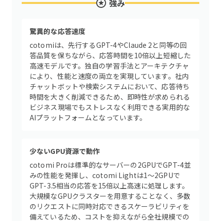
強み
驚異的な応答速度
cotomiは、先行するGPT-4やClaude 2と同等の回
答品質を保ちながら、応答時間を10倍以上短縮した
高速モデルです。独自の学習手法とアーキテクチャ
により、性能と速度の両立を実現しています。社内
チャットボットや検索システムにおいて、応答待ち
時間を大きく削減できるため、即時性が求められる
ビジネス現場でもストレスなく利用できる実用的な
AIプラットフォームとなっています。
少ないGPU資源で動作
cotomi Proは標準的なサーバーの2GPUでGPT-4並
みの性能を発揮し、cotomi Lightは1～2GPUで
GPT-3.5相当の応答を15倍以上高速に処理します。
大規模なGPUクラスターを用意することなく、多数
のリクエストに同時対応できるスケーラビリティを
備えているため、コストを抑えながら全社規模での