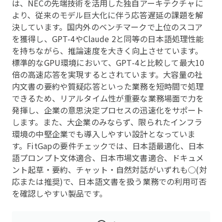
は、NECの先端技術を活用した独自アーキテクチャに
より、従来のモデル巨大化に伴う応答遅延の課題を解
決しています。国内外のベンチマークで上位のスコア
を獲得し、GPT-4やClaude 2と同等の日本語処理性能
を持ちながら、推論速度を大きく向上させています。
標準的なGPU環境において、GPT-4と比較して最大10
倍の高速応答を実現するとされています。大容量の社
内文書の要約や質疑応答といった業務を短時間で処理
できるため、リアルタイム性が重要な業務場面で力を
発揮し、企業の意思決定プロセスの迅速化をサポート
します。また、大企業のみならず、限られたインフラ
環境の中堅企業でも導入しやすい設計となっていま
す。FitGapの要件チェックでは、日本語最適化、日本
語プロンプト文体適合、日本市場文書適合、ドキュメ
ント起草・要約、チャット・自然対話がいずれも○(対
応または推奨)で、日本語文書を扱う業務での利用可否
を確認しやすい製品です。