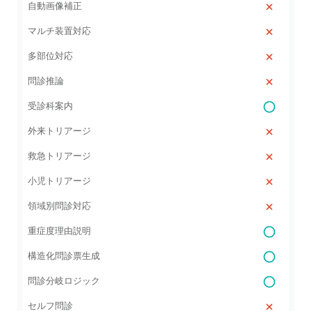
自動画像補正
マルチ装置対応
多部位対応
問診推論
受診科案内
外来トリアージ
救急トリアージ
小児トリアージ
領域別問診対応
重症度理由説明
構造化問診票生成
問診分岐ロジック
セルフ問診