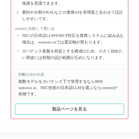
保護を意識できます。
○
要約や分類やRAGなどの業務AIを管理面と合わせて設計
しやすいです。
cotomi
と比較して悪い点
×
NECの日本語LLMやMCP対応を業務システムに組み込む
場合は、watsonx.aiでは選定軸が変わります。
×
ガバナンス基盤を前提とする構成のため、小さく始めた
い用途には初期の設計範囲が広めになります。
判断の分かれ目
複数モデルをガバナンス下で管理するならIBM
watsonx.ai、NEC技術の日本語LLMを選ぶならcotomiが
候補です。
製品ページを見る