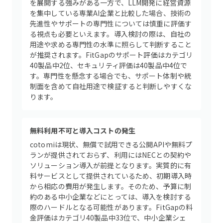
を展開する強みがある一方で、LLM開発に経営資源
を集中している専業AI企業と比較した場合、技術の
先進性やサポートの専門性については慎重に評価す
る視点も必要といえます。導入検討の際は、自社の
用途や求める専門性の水準に照らして判断すること
が推奨されます。FitGapのサポート評価はカテゴリ
40製品中2位、セキュリティ評価は40製品中4位で
す。専門性を懸念する場合でも、サポート体制や統
制面を含めて自社用途で検証すると判断しやすくな
ります。
無料利用不可と導入コストの発生
cotomiは現状、無償で試用できる公開APIや無料プ
ランが提供されておらず、利用にはNECとの契約や
ソリューション導入が前提となります。実質的に有
料サービスとして提供されているため、初期導入時
から相応の費用が発生します。そのため、予算に制
約のある中小企業などにとっては、導入を検討する
際のハードルとなる可能性があります。FitGapの料
金評価はカテゴリ40製品中33位で、中小企業シェ