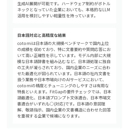
生成AI展開が可能です。ハードウェア制約がボトル
ネックとなっていた企業においても、本格的なLLM
活用を検討しやすい軽量性を持っています。
日本語対応と高精度な結果
cotomiは日本語の大規模ベンチマークで国内上位
の成績を収めており、特に文書要約や質問応答にお
いて高い正確性を示しています。モデル内部に大規
模な日本語辞書を組み込むなど、日本語処理に独自
の工夫が凝らされており、国内企業のニーズに合わ
せた最適化が図られています。日本語の社内文書を
扱う業務や日本市場向けのAIサービスにおいて、
cotomiの精度とチューニングのしやすさは有用な
特長といえます。FitGapの要件チェックでは、日本
語最適化、日本語プロンプト文体適合、日本市場文
書適合がいずれも○(対応)です。日本語の意図理
解、敬語指示、国内企業の文書構造に合わせた回答
を重視する企業で候補になります。