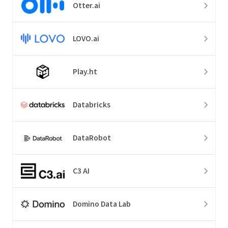
Otter.ai
LOVO.ai
Play.ht
Databricks
DataRobot
C3 AI
Domino Data Lab