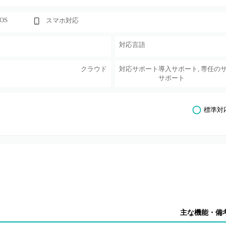
cOS
スマホ対応
対応言語
クラウド
対応サポート
導入サポート, 専任の
サポート
標準対
主な機能・備