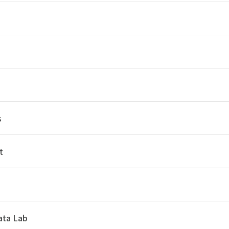
s
t
ata Lab