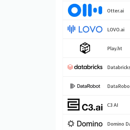
Otter.ai
LOVO.ai
Play.ht
Databrick
DataRobo
C3 AI
Domino D