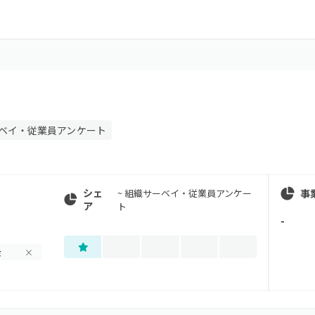
ベイ・従業員アンケート
シェ
事
~
組織サーベイ・従業員アンケー
ア
ト
-
金
×