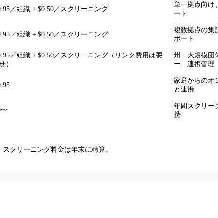
単一拠点向け
9.95／組織 + $0.50／スクリーニング
ート
複数拠点の集
9.95／組織 + $0.50／スクリーニング
ポート
99.95／組織 + $0.50／スクリーニング（リンク費用は要
州・大規模団体向け
せ）
ー、連携管理
家庭からのオンラ
.95
と連携
年間スクリー
0〜
携
。スクリーニング料金は年末に精算。