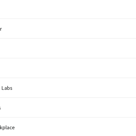
r
y Labs
s
kplace