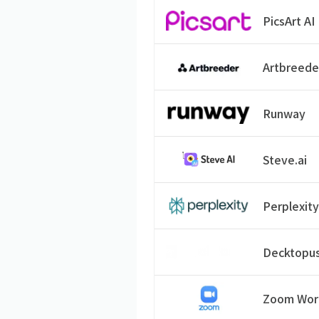
PicsArt AI
Artbreede
Runway
Steve.ai
Perplexit
Decktopu
Zoom Wor