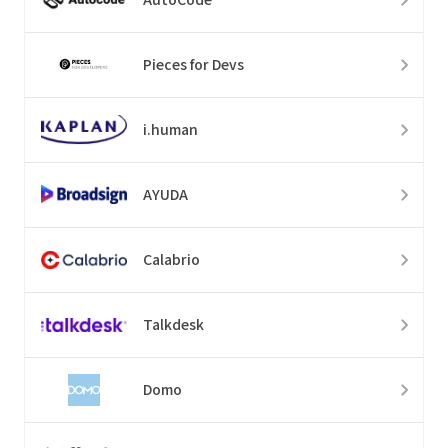
Pieces for Devs
i.human
AYUDA
Calabrio
Talkdesk
Domo