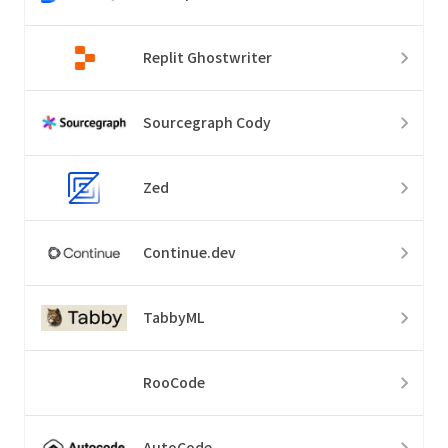
Replit Ghostwriter
Sourcegraph Cody
Zed
Continue.dev
TabbyML
RooCode
AutoCode