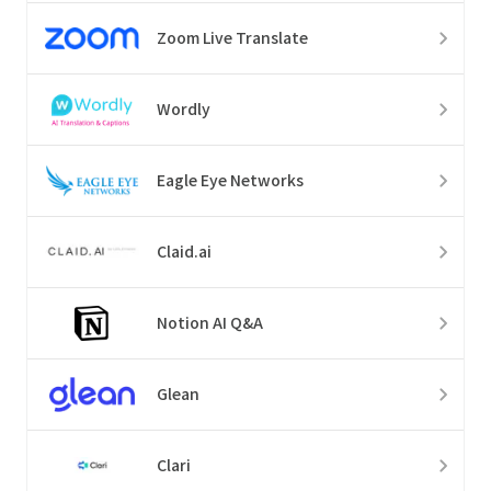
Zoom Live Translate
Wordly
Eagle Eye Networks
Claid.ai
Notion AI Q&A
Glean
Clari