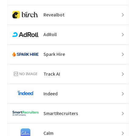
Revealbot
AdRoll
Spark Hire
Track AI
Indeed
SmartRecruiters
Calm