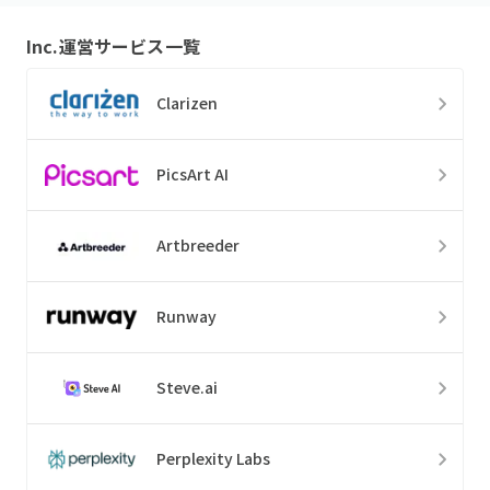
Inc.
運営サービス一覧
Clarizen
PicsArt AI
Artbreeder
Runway
Steve.ai
Perplexity Labs