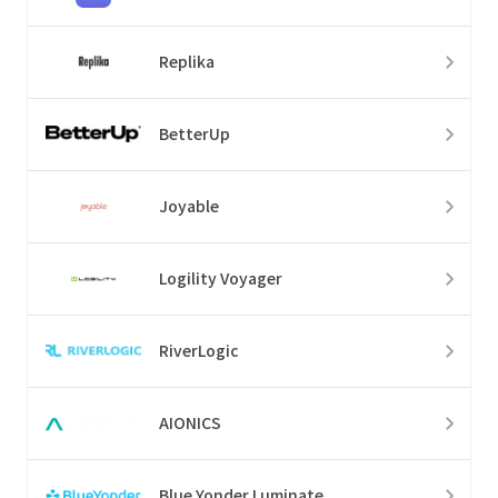
Replika
BetterUp
Joyable
Logility Voyager
RiverLogic
AIONICS
Blue Yonder Luminate