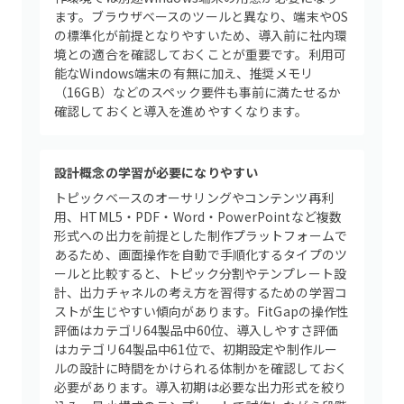
ます。ブラウザベースのツールと異なり、端末やOS
の標準化が前提となりやすいため、導入前に社内環
境との適合を確認しておくことが重要です。利用可
能なWindows端末の有無に加え、推奨メモリ
（16GB）などのスペック要件も事前に満たせるか
確認しておくと導入を進めやすくなります。
設計概念の学習が必要になりやすい
トピックベースのオーサリングやコンテンツ再利
用、HTML5・PDF・Word・PowerPointなど複数
形式への出力を前提とした制作プラットフォームで
あるため、画面操作を自動で手順化するタイプのツ
ールと比較すると、トピック分割やテンプレート設
計、出力チャネルの考え方を習得するための学習コ
ストが生じやすい傾向があります。FitGapの操作性
評価はカテゴリ64製品中60位、導入しやすさ評価
はカテゴリ64製品中61位で、初期設定や制作ルー
ルの設計に時間をかけられる体制かを確認しておく
必要があります。導入初期は必要な出力形式を絞り