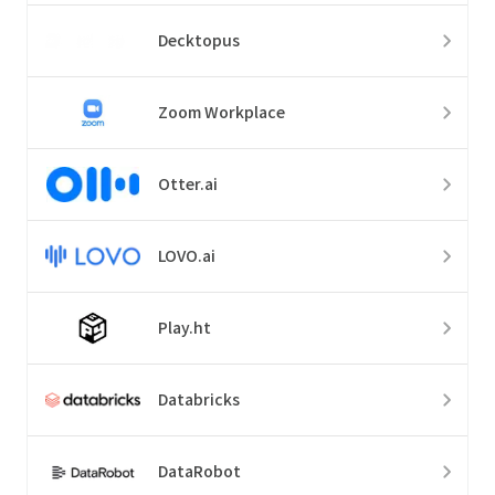
Decktopus
Zoom Workplace
Otter.ai
LOVO.ai
Play.ht
Databricks
DataRobot