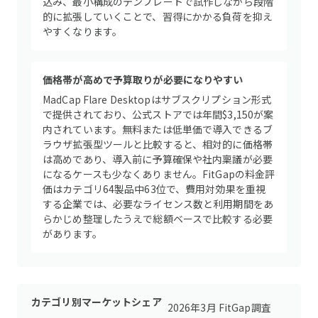
込み、最小構成のテンプレートで試作しながら段階
的に拡張していくことで、習得にかかる負荷を抑え
やすくなります。
価格帯が高めで予算取りが必要になりやすい
MadCap Flare Desktopはサブスクリプション形式
で提供されており、公式ストアでは年間$3,150が案
内されています。無料または低単価で導入できるブ
ラウザ拡張型ツールと比較すると、相対的に価格帯
は高めであり、導入前に予算確保や社内稟議が必要
になるケースも少なくありません。FitGapの料金評
価はカテゴリ64製品中63位で、費用対効果を重視
する企業では、必要なライセンス数と利用期間をあ
らかじめ整理したうえで総額ベースで比較する必要
があります。
カテゴリ別マーケットシェア
2026年3月 FitGap調査