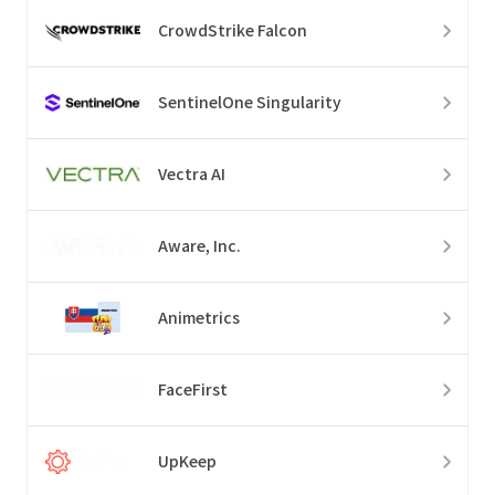
CrowdStrike Falcon
SentinelOne Singularity
Vectra AI
Aware, Inc.
Animetrics
FaceFirst
UpKeep