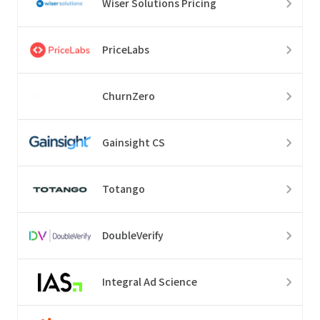
Wiser Solutions Pricing
PriceLabs
ChurnZero
Gainsight CS
Totango
DoubleVerify
Integral Ad Science