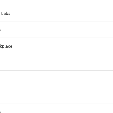
y Labs
s
kplace
s