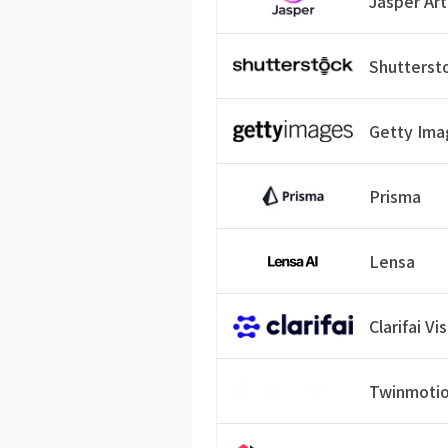
Jasper Art
Shutterst
Getty Ima
Prisma
Lensa
Clarifai Vi
Twinmoti