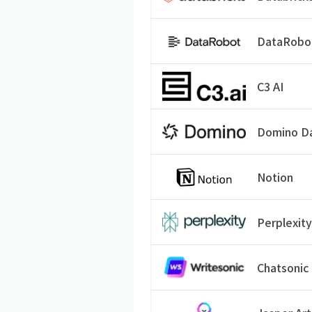
DataRobo
C3 AI
Domino D
Notion
Perplexity
Chatsonic