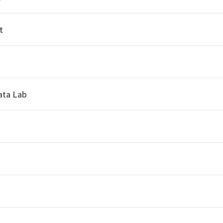
t
ata Lab