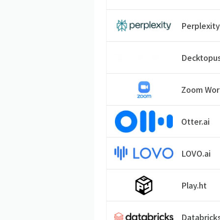
Perplexit
Decktopu
Zoom Wor
Otter.ai
LOVO.ai
Play.ht
Databrick