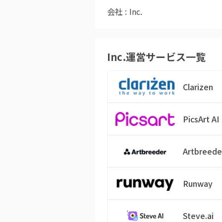
会社 :
Inc.
Inc.
運営サービス一覧
Clarizen
PicsArt AI
Artbreede
Runway
Steve.ai