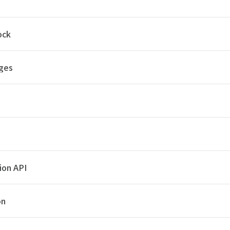
ock
ges
sion API
on