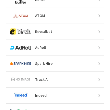
ATOM
Revealbot
AdRoll
Spark Hire
Track AI
Indeed