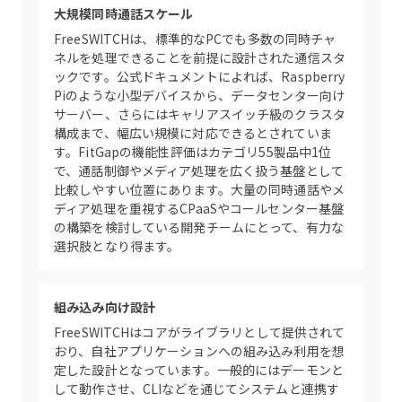
大規模同時通話スケール
FreeSWITCHは、標準的なPCでも多数の同時チャ
ネルを処理できることを前提に設計された通信スタ
ックです。公式ドキュメントによれば、Raspberry
Piのような小型デバイスから、データセンター向け
サーバー、さらにはキャリアスイッチ級のクラスタ
構成まで、幅広い規模に対応できるとされていま
す。FitGapの機能性評価はカテゴリ55製品中1位
で、通話制御やメディア処理を広く扱う基盤として
比較しやすい位置にあります。大量の同時通話やメ
ディア処理を重視するCPaaSやコールセンター基盤
の構築を検討している開発チームにとって、有力な
選択肢となり得ます。
組み込み向け設計
FreeSWITCHはコアがライブラリとして提供されて
おり、自社アプリケーションへの組み込み利用を想
定した設計となっています。一般的にはデーモンと
して動作させ、CLIなどを通じてシステムと連携す