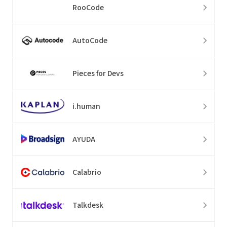
RooCode
AutoCode
Pieces for Devs
i.human
AYUDA
Calabrio
Talkdesk