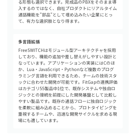
る形態も選択できます。完成品のPBXをそのまま導
入するのではなく、自社プロダクトにリアルタイム
通話機能を"部品"として埋め込みたい企業にとっ
て、有力な選択肢となり得ます。
多言語拡張
FreeSWITCHはモジュール型アーキテクチャを採用
しており、機能の追加や差し替えがしやすい設計と
なっています。アプリケーションの実装にはCのほ
か、Lua・JavaScript・Pythonなど複数のプログ
ラミング言語を利用できるため、チームの技術スタ
ックに合わせた開発が可能です。FitGapの連携評価
はカテゴリ55製品中1位で、既存システムや独自ロ
ジックとの接続を前提にした開発基盤として比較し
やすい製品です。既存の通話フローに独自ロジック
を柔軟に組み込めることから、プロトタイピングを
重視するチームや、迅速な開発サイクルを求める現
場にも適しています。