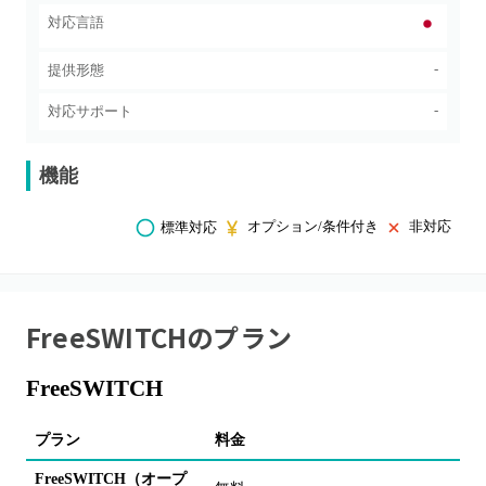
対応言語
-
提供形態
-
対応サポート
機能
オプション/条件付き
非対応
標準対応
FreeSWITCH
のプラン
FreeSWITCH
プラン
料金
主
FreeSWITCH（オープ