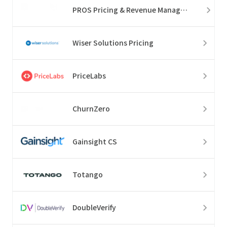
PROS Pricing & Revenue Management
Wiser Solutions Pricing
PriceLabs
ChurnZero
Gainsight CS
Totango
DoubleVerify