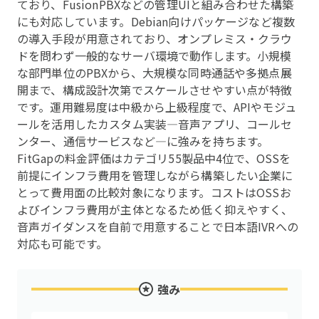
ており、FusionPBXなどの管理UIと組み合わせた構築
にも対応しています。Debian向けパッケージなど複数
の導入手段が用意されており、オンプレミス・クラウ
ドを問わず一般的なサーバ環境で動作します。小規模
な部門単位のPBXから、大規模な同時通話や多拠点展
開まで、構成設計次第でスケールさせやすい点が特徴
です。運用難易度は中級から上級程度で、APIやモジュ
ールを活用したカスタム実装—音声アプリ、コールセ
ンター、通信サービスなど—に強みを持ちます。
FitGapの料金評価はカテゴリ55製品中4位で、OSSを
前提にインフラ費用を管理しながら構築したい企業に
とって費用面の比較対象になります。コストはOSSお
よびインフラ費用が主体となるため低く抑えやすく、
音声ガイダンスを自前で用意することで日本語IVRへの
対応も可能です。
強み