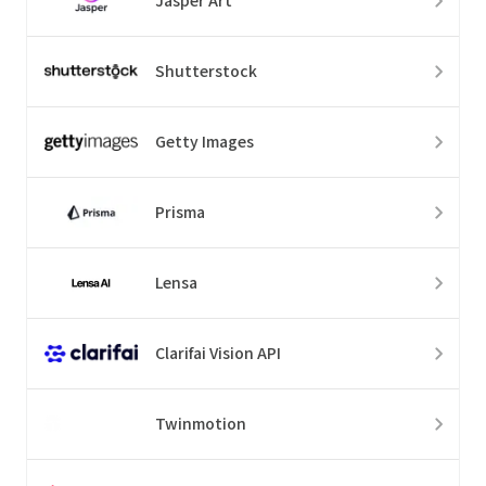
Jasper Art
Shutterstock
Getty Images
Prisma
Lensa
Clarifai Vision API
Twinmotion