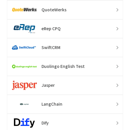
QuoteWerks
eRep CPQ
SwiftCRM
Duolingo English Test
Jasper
LangChain
Dify