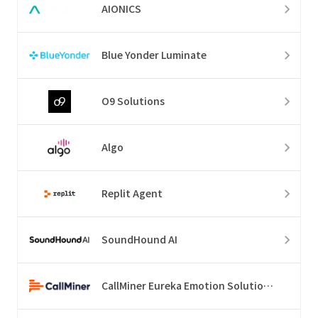
AIONICS
Blue Yonder Luminate
O9 Solutions
Algo
Replit Agent
SoundHound AI
CallMiner Eureka Emotion Solution Suite