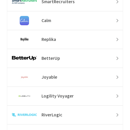
SmartRecruiters
Calm
Replika
BetterUp
Joyable
Logility Voyager
RiverLogic