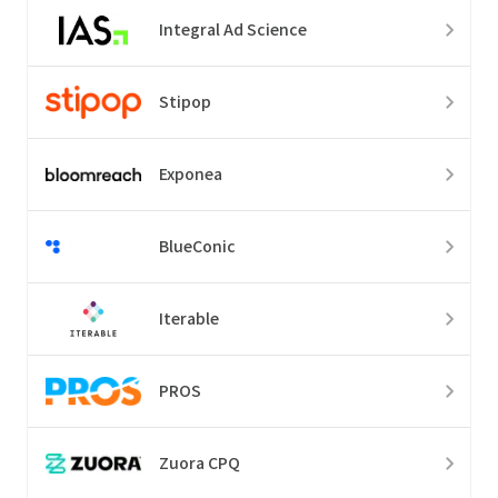
Integral Ad Science
Stipop
Exponea
BlueConic
Iterable
PROS
Zuora CPQ