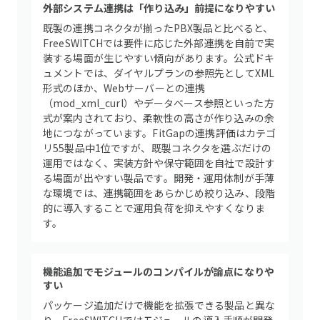
外部システム連携は「作り込み」前提になりやすい
既製の連携コネクタが揃ったPBX製品と比べると、
FreeSWITCHでは要件に応じた外部連携を自前で実
装する場面が生じやすい傾向があります。公式ドキ
ュメントでは、ダイヤルプランの参照先としてXML
形式のほか、Webサーバーとの連携
（mod_xml_curl）やデータベース参照といった方
式が案内されており、柔軟性の高さが作り込みの余
地につながっています。FitGapの連携評価はカテゴ
リ55製品中1位ですが、既製コネクタを選ぶだけの
運用ではなく、実装方針や保守範囲を自社で設計す
る場面が出やすい製品です。開発・運用体制が手薄
な環境では、連携範囲をあらかじめ絞り込み、段階
的に導入することで運用負荷を抑えやすくなりま
す。
機能追加でモジュールのコンパイルが論点になりや
すい
パッケージ追加だけで機能を拡張できる製品と異な