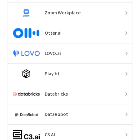
Zoom Workplace
Otter.ai
LOVO.ai
Play.ht
Databricks
DataRobot
C3 AI