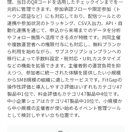
理、当日のQRコードを活用したチェックインまでを一
元的に管理できます。参加承認フローや限定参加（ト
ークン認証など）にも対応しており、配信ツールとの
連携や参加状況のトラッキング、CSV入出力、API・自
動化連携を通じて、申込から来場までのデータを分析
やフォロー施策へ活用できる点が特徴です。共同主催
や複数運営者への権限付与にも対応し、無料プランか
ら利用を始めながら、サブスクリプションプランへの
移行によって手数料設定・税対応・URLカスタマイズ
などの機能を拡張できます。主催者側の運営負荷を抑
えつつ、参加者に統一された体験を提供したい小規模
からSMB規模の組織に適したサービスです。FitGapの
操作性評価と導入しやすさ評価はいずれもカテゴリ47
製品中1位で、料金評価もカテゴリ47製品中4位です。
中小企業シェアはカテゴリ47製品中10位で、小規模か
ら中小規模の主催者が使い始めるイベント管理ツール
として検討しやすい立ち位置です。