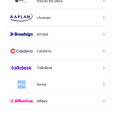
Pieces for Devs
i.human
AYUDA
Calabrio
Talkdesk
Domo
Affdex