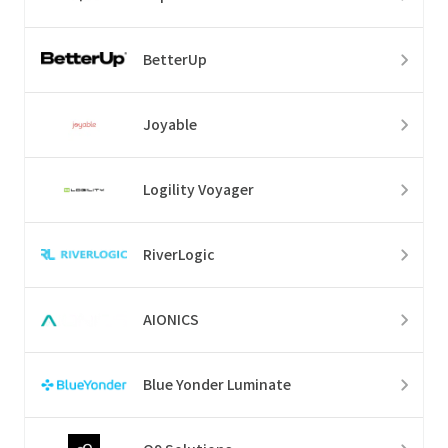
BetterUp
Joyable
Logility Voyager
RiverLogic
AIONICS
Blue Yonder Luminate