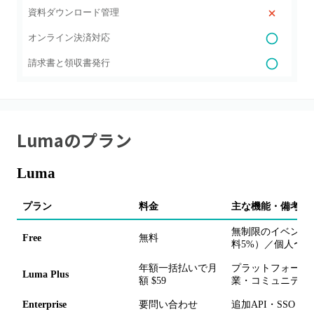
資料ダウンロード管理
オンライン決済対応
請求書と領収書発行
Luma
のプラン
Luma
プラン
料金
主な機能・備考
無制限のイベント
Free
無料
料5%）／個人〜
年額一括払いで月
プラットフォーム手数
Luma Plus
額 $59
業・コミュニティ
Enterprise
要問い合わせ
追加API・SSO