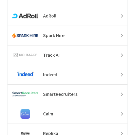
AdRoll
Spark Hire
Track AI
Indeed
SmartRecruiters
Calm
Replika