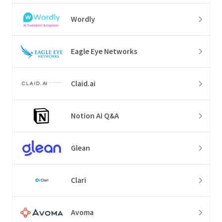
Wordly
Eagle Eye Networks
Claid.ai
Notion AI Q&A
Glean
Clari
Avoma