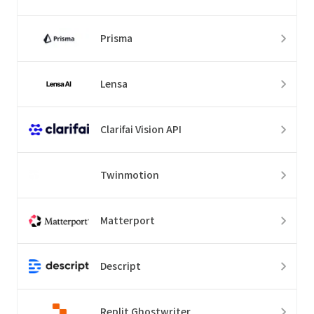
Prisma
Lensa
Clarifai Vision API
Twinmotion
Matterport
Descript
Replit Ghostwriter