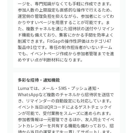
ージを、専門知識がなくても手軽に作成できます。
参加人数の上限設定も直感的な操作で行えるため、
運営側の管理負担を抑えながら、参加者にとってわ
かりやすいページを用意することが可能です。ま
た、複数チャネルを通じた招待状の送付やリマイン
ド機能も備えており、集客にかかる手間を効率よく
削減できます。FitGapの操作性評価はカテゴリ47
製品中1位です。専任の制作担当者がいないチーム
でも、イベントページ作成から参加者管理までを進
めやすい点が判断材料になります。
多彩な招待・通知機能
Lumaでは、メール・SMS・プッシュ通知・
WhatsAppなど複数のチャネルから招待状を送信で
き、リマインダーの自動設定にも対応しています。
イベント当日はQRコードによるゲストチェックイ
ンが可能で、受付業務をスムーズに進められます。
参加者情報は一元管理できるほか、友人同士でイベ
ントカレンダーを共有する機能も備わっており、招
待から当日の運営までを一貫してサポートします。