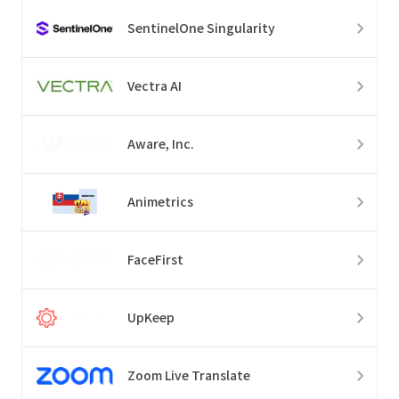
SentinelOne Singularity
Vectra AI
Aware, Inc.
Animetrics
FaceFirst
UpKeep
Zoom Live Translate