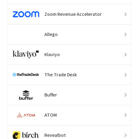
Zoom Revenue Accelerator
Allego
Klaviyo
The Trade Desk
Buffer
ATOM
Revealbot