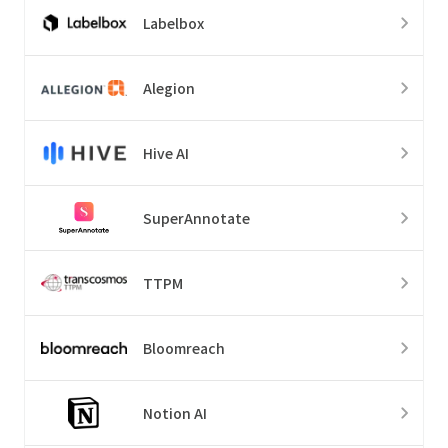
Labelbox
Alegion
Hive AI
SuperAnnotate
TTPM
Bloomreach
Notion AI