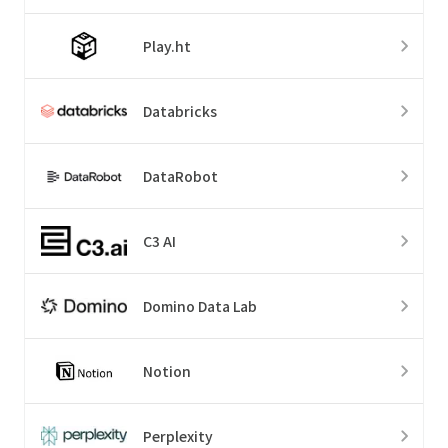
Play.ht
Databricks
DataRobot
C3 AI
Domino Data Lab
Notion
Perplexity