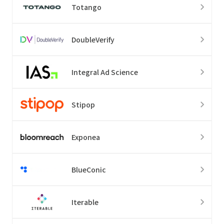
Totango
DoubleVerify
Integral Ad Science
Stipop
Exponea
BlueConic
Iterable