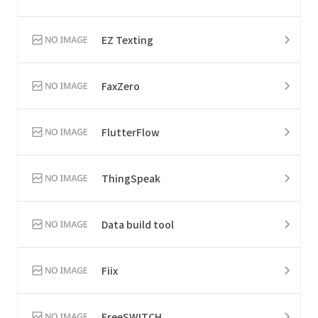
EZ Texting
FaxZero
FlutterFlow
ThingSpeak
Data build tool
Fiix
FreeSWITCH