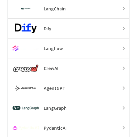
LangChain
Dify
Langflow
CrewAI
AgentGPT
LangGraph
PydanticAI