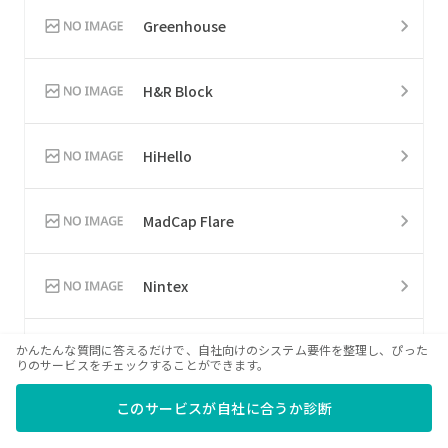
Greenhouse
H&R Block
HiHello
MadCap Flare
Nintex
Zimbra
かんたんな質問に答えるだけで、自社向けのシステム要件を整理し、ぴった
りのサービスをチェックすることができます。
このサービスが自社に合うか診断
リマーク Office OMR