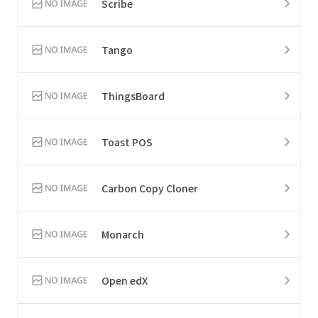
Scribe
Tango
ThingsBoard
Toast POS
Carbon Copy Cloner
Monarch
Open edX