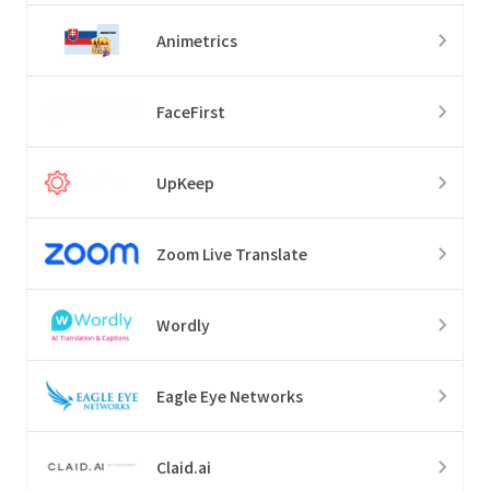
Animetrics
FaceFirst
UpKeep
Zoom Live Translate
Wordly
Eagle Eye Networks
Claid.ai