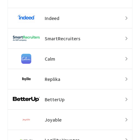
Indeed
SmartRecruiters
Calm
Replika
BetterUp
Joyable
Logility Voyager