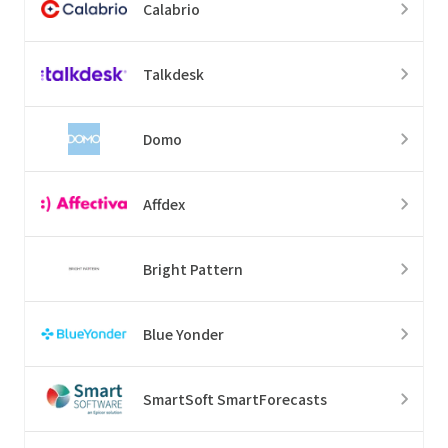
Calabrio
Talkdesk
Domo
Affdex
Bright Pattern
Blue Yonder
SmartSoft SmartForecasts