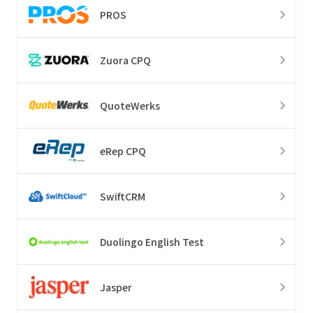
PROS
Zuora CPQ
QuoteWerks
eRep CPQ
SwiftCRM
Duolingo English Test
Jasper