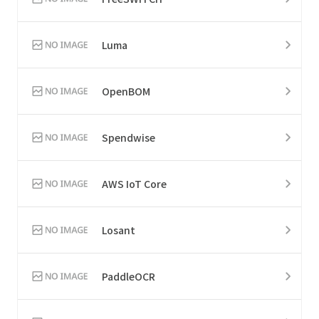
Luma
OpenBOM
Spendwise
AWS IoT Core
Losant
PaddleOCR