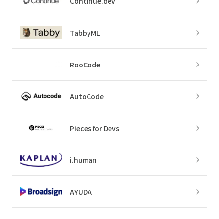
Continue.dev
TabbyML
RooCode
AutoCode
Pieces for Devs
i.human
AYUDA