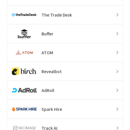
The Trade Desk
Buffer
ATOM
Revealbot
AdRoll
Spark Hire
Track AI