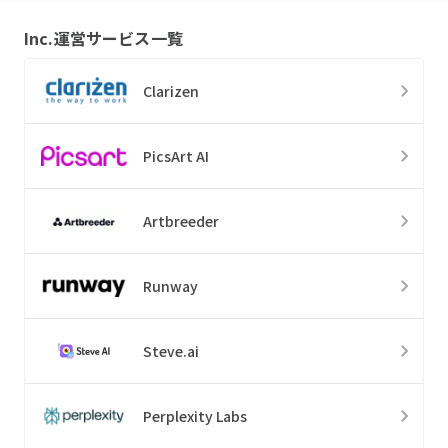
Inc.
運営サービス一覧
Clarizen
PicsArt AI
Artbreeder
Runway
Steve.ai
Perplexity Labs