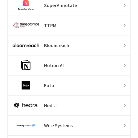
SuperAnnotate
TTPM
Bloomreach
Notion AI
Foto
Hedra
Wise Systems