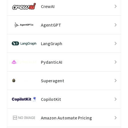
CrewAI
AgentGPT
LangGraph
PydanticAI
Superagent
CopilotKit
Amazon Automate Pricing