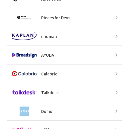
Pieces for Devs
i.human
AYUDA
Calabrio
Talkdesk
Domo