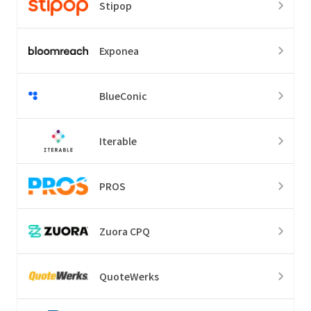
Stipop
Exponea
BlueConic
Iterable
PROS
Zuora CPQ
QuoteWerks