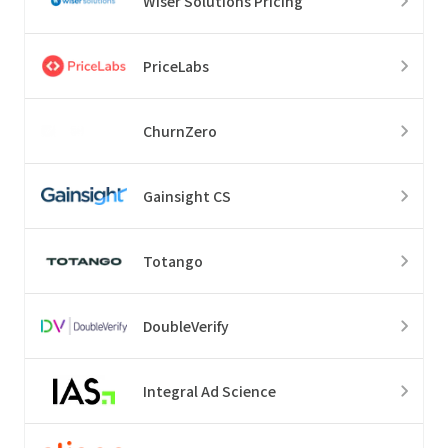
Wiser Solutions Pricing
PriceLabs
ChurnZero
Gainsight CS
Totango
DoubleVerify
Integral Ad Science