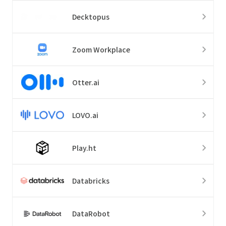
Decktopus
Zoom Workplace
Otter.ai
LOVO.ai
Play.ht
Databricks
DataRobot