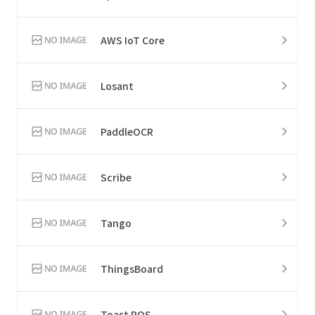
AWS IoT Core
Losant
PaddleOCR
Scribe
Tango
ThingsBoard
Toast POS