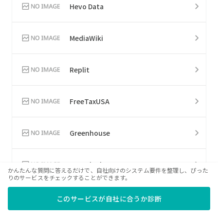
Hevo Data
MediaWiki
Replit
FreeTaxUSA
Greenhouse
H&R Block
かんたんな質問に答えるだけで、自社向けのシステム要件を整理し、ぴった
りのサービスをチェックすることができます。
HiHello
このサービスが自社に合うか診断