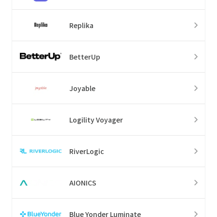
Replika
BetterUp
Joyable
Logility Voyager
RiverLogic
AIONICS
Blue Yonder Luminate