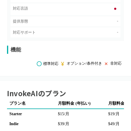
対応言語
-
提供形態
-
対応サポート
機能
オプション/条件付き
非対応
標準対応
InvokeAI
のプラン
プラン名
月額料金 (年払い)
月額料金 (
Starter
$15/月
$19/月
Indie
$39/月
$49/月