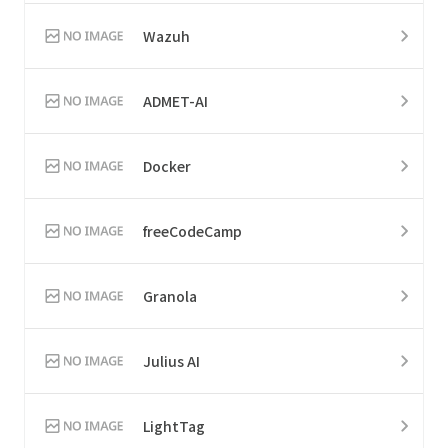
Wazuh
ADMET-AI
Docker
freeCodeCamp
Granola
Julius AI
LightTag