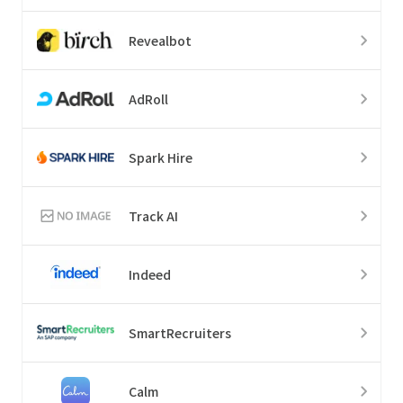
Revealbot
AdRoll
Spark Hire
Track AI
Indeed
SmartRecruiters
Calm