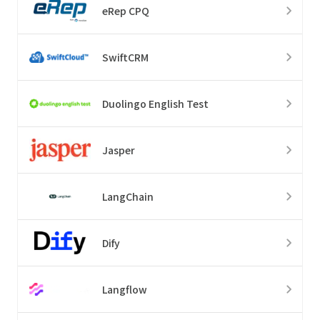
eRep CPQ
SwiftCRM
Duolingo English Test
Jasper
LangChain
Dify
Langflow