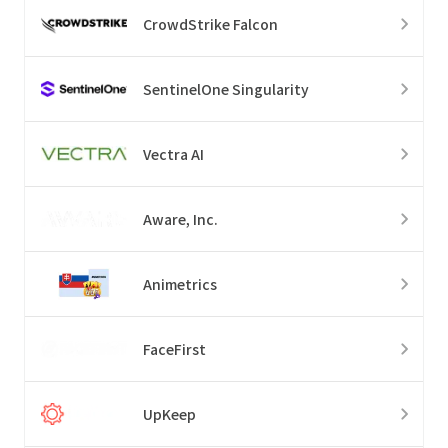
CrowdStrike Falcon
SentinelOne Singularity
Vectra AI
Aware, Inc.
Animetrics
FaceFirst
UpKeep