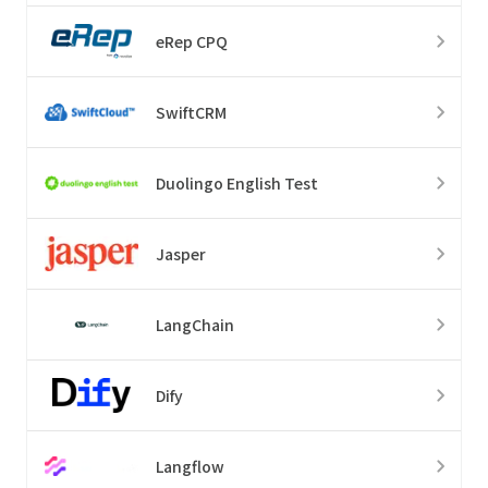
eRep CPQ
SwiftCRM
Duolingo English Test
Jasper
LangChain
Dify
Langflow