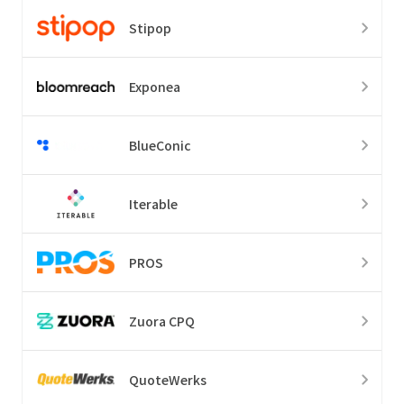
Stipop
Exponea
BlueConic
Iterable
PROS
Zuora CPQ
QuoteWerks