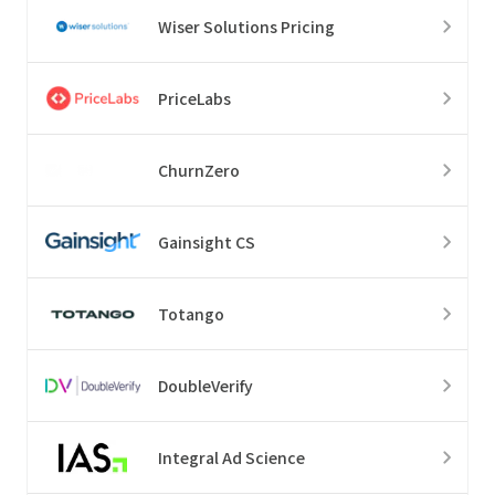
Wiser Solutions Pricing
PriceLabs
ChurnZero
Gainsight CS
Totango
DoubleVerify
Integral Ad Science