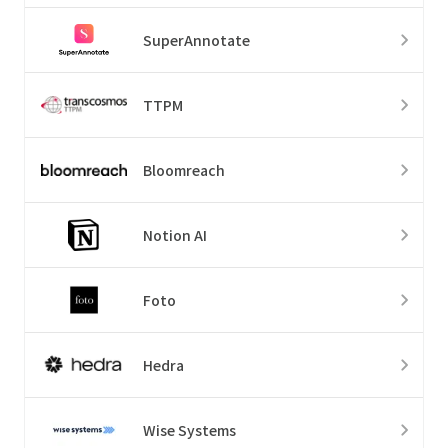
SuperAnnotate
TTPM
Bloomreach
Notion AI
Foto
Hedra
Wise Systems