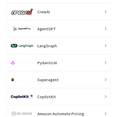
CrewAI
AgentGPT
LangGraph
PydanticAI
Superagent
CopilotKit
Amazon Automate Pricing