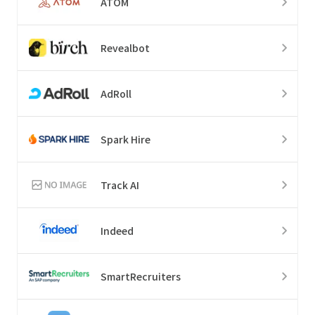
ATOM
Revealbot
AdRoll
Spark Hire
Track AI
Indeed
SmartRecruiters