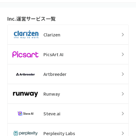
Inc.
運営サービス一覧
Clarizen
PicsArt AI
Artbreeder
Runway
Steve.ai
Perplexity Labs