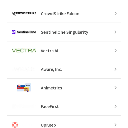
CrowdStrike Falcon
SentinelOne Singularity
Vectra AI
Aware, Inc.
Animetrics
FaceFirst
UpKeep