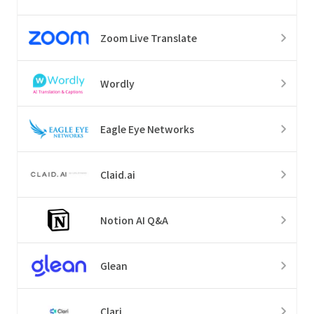
Zoom Live Translate
Wordly
Eagle Eye Networks
Claid.ai
Notion AI Q&A
Glean
Clari