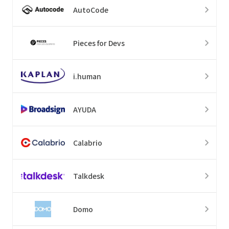
AutoCode
Pieces for Devs
i.human
AYUDA
Calabrio
Talkdesk
Domo