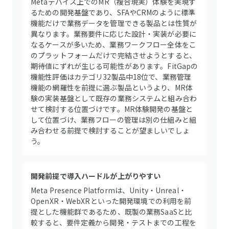
Metaデバイス上でのMR（複合現実）体験を実現す
るための開発基盤であり、SFAやCRMのように標準
機能だけで業務データを管理できる製品とは性質が
異なります。業務要件に応じた設計・実装が必要に
なるケースが多いため、業務ワークフロー全体をこ
のプラットフォームだけで完結させようとすると、
期待値にずれが生じる可能性があります。FitGapの
機能性評価はカテゴリ32製品中18位で、業務管理
機能の網羅性を前提に選ぶ製品というより、MR体
験の実装基盤として既存の業務システムと組み合わ
せて検討する位置づけです。MR体験開発の基盤と
して位置づけ、業務フローの管理は別の仕組みと組
み合わせる前提で検討することが望ましいでしょ
う。
開発前提で導入ハードルが上がりやすい
Meta Presence Platformは、Unity・Unreal・
OpenXR・WebXRといった開発環境での利用を前
提とした機能群であるため、既製の業務SaaSと比
較すると、要件定義から開発・テストまでの工程を