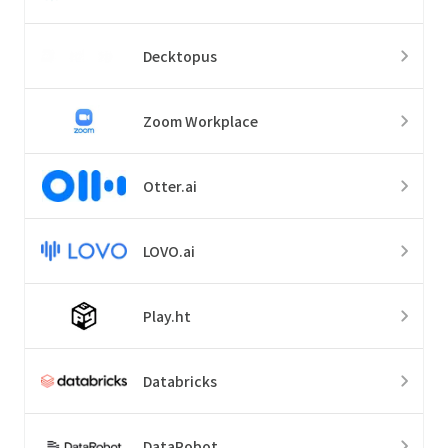
Decktopus
Zoom Workplace
Otter.ai
LOVO.ai
Play.ht
Databricks
DataRobot