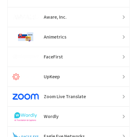
Aware, Inc.
Animetrics
FaceFirst
UpKeep
Zoom Live Translate
Wordly
Eagle Eye Networks