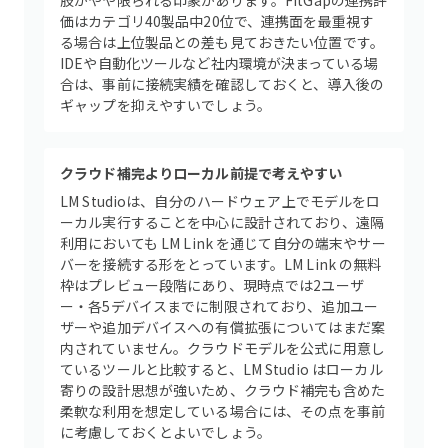
肢がやや限られる印象があります。FitGapの連携評
価はカテゴリ40製品中20位で、連携面を最重視す
る場合は上位製品との差も見ておきたい位置です。
IDEや自動化ツールなど社内環境が決まっている場
合は、事前に接続実績を確認しておくと、導入後の
ギャップを抑えやすいでしょう。
クラウド補完よりローカル前提で考えやすい
LM Studioは、自分のハードウェア上でモデルをロ
ーカル実行することを中心に設計されており、遠隔
利用においても LM Link を通じて自分の端末やサー
バーを接続する形をとっています。LM Link の無料
枠はプレビュー段階にあり、現時点では2ユーザ
ー・各5デバイスまでに制限されており、追加ユー
ザーや追加デバイスへの有償拡張についてはまだ案
内されていません。クラウドモデルを公式に用意し
ているツールと比較すると、LM Studio はローカル
寄りの設計思想が強いため、クラウド補完も含めた
柔軟な利用を想定している場合には、その点を事前
に考慮しておくとよいでしょう。