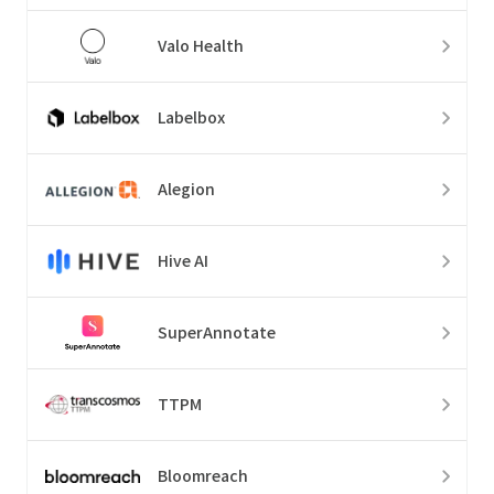
Valo Health
Labelbox
Alegion
Hive AI
SuperAnnotate
TTPM
Bloomreach