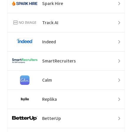
Spark Hire
Track AI
Indeed
SmartRecruiters
Calm
Replika
BetterUp