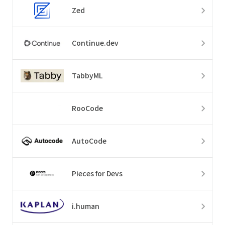
Zed
Continue.dev
TabbyML
RooCode
AutoCode
Pieces for Devs
i.human