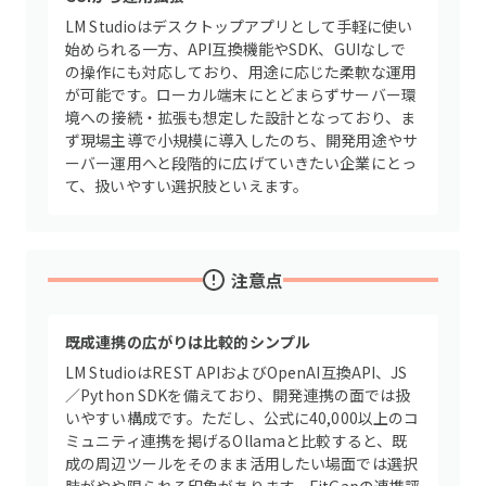
LM Studioはデスクトップアプリとして手軽に使い
始められる一方、API互換機能やSDK、GUIなしで
の操作にも対応しており、用途に応じた柔軟な運用
が可能です。ローカル端末にとどまらずサーバー環
境への接続・拡張も想定した設計となっており、ま
ず現場主導で小規模に導入したのち、開発用途やサ
ーバー運用へと段階的に広げていきたい企業にとっ
て、扱いやすい選択肢といえます。
注意点
既成連携の広がりは比較的シンプル
LM StudioはREST APIおよびOpenAI互換API、JS
／Python SDKを備えており、開発連携の面では扱
いやすい構成です。ただし、公式に40,000以上のコ
ミュニティ連携を掲げるOllamaと比較すると、既
成の周辺ツールをそのまま活用したい場面では選択