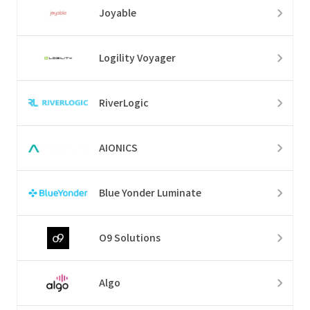
Joyable
Logility Voyager
RiverLogic
AIONICS
Blue Yonder Luminate
O9 Solutions
Algo